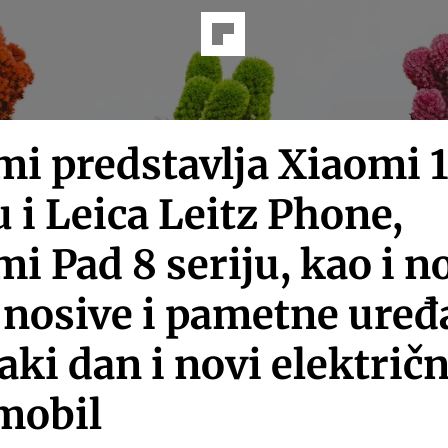
mi predstavlja Xiaomi 
u i Leica Leitz Phone,
i Pad 8 seriju, kao i n
 nosive i pametne uređ
aki dan i novi električn
mobil