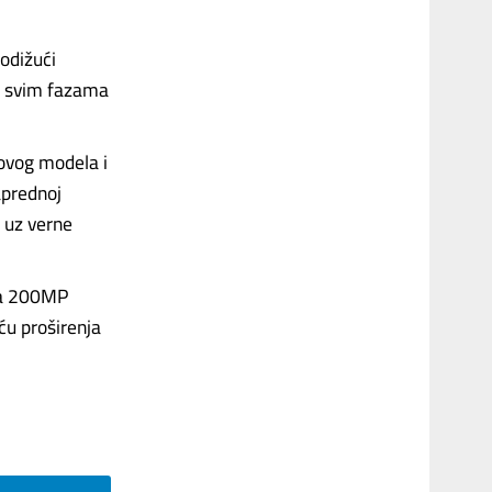
odižući
 u svim fazama
 ovog modela i
aprednoj
, uz verne
ica 200MP
u proširenja