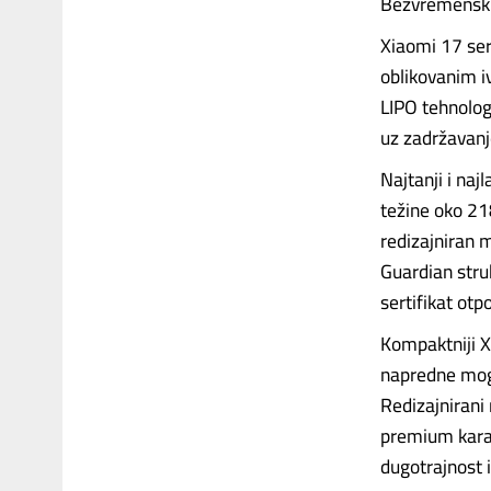
Bezvremenski 
Xiaomi 17 seri
oblikovanim i
LIPO tehnolog
uz zadržavanj
Najtanji i naj
težine oko 218
redizajniran 
Guardian stru
sertifikat otp
Kompaktniji X
napredne mogu
Redizajnirani
premium karak
dugotrajnost 