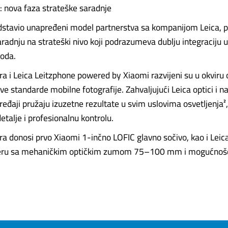
a: nova faza strateške saradnje
dstavio unapređeni model partnerstva sa kompanijom Leica, p
radnju na strateški nivo koji podrazumeva dublju integraciju
voda.
ra i Leica Leitzphone powered by Xiaomi razvijeni su u okviru
ve standarde mobilne fotografije. Zahvaljujući Leica optici i n
uređaji pružaju izuzetne rezultate u svim uslovima osvetljenja²
etalje i profesionalnu kontrolu.
ra donosi prvo Xiaomi 1-inčno LOFIC glavno sočivo, kao i Le
eru sa mehaničkim optičkim zumom 75–100 mm i mogućnošć