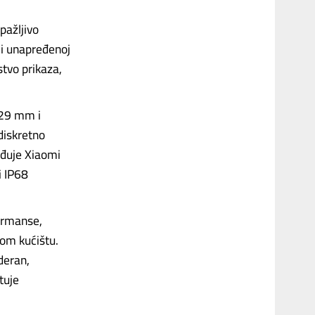
pažljivo
ći unapređenoj
stvo prikaza,
8,29 mm i
 diskretno
eđuje Xiaomi
i IP68
ormanse,
nom kućištu.
deran,
tuje