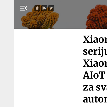
menu_open
Xiao
serij
Xiaom
AIoT
za sv
auto