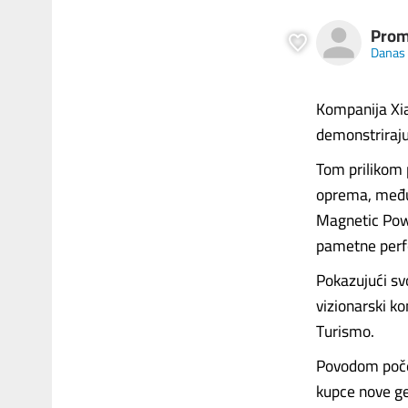
Pro
Danas
Kompanija Xia
demonstrirajuć
Tom prilikom p
oprema, među 
Magnetic Pow
pametne perfo
Pokazujući sv
vizionarski k
Turismo.
Povodom počet
kupce nove ge