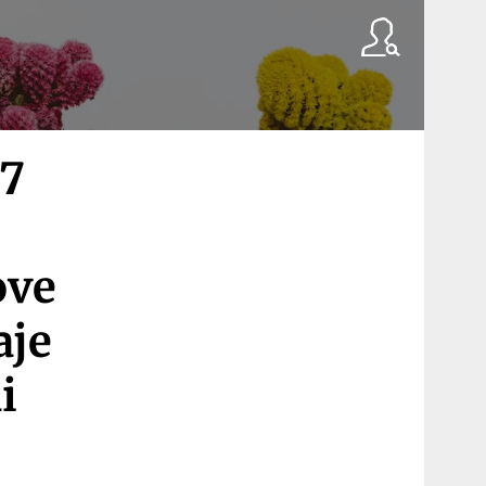
17
ove
aje
i