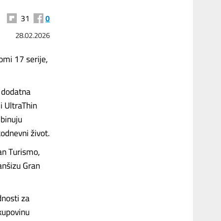
31
0
28.02.2026
omi 17 serije,
i dodatna
 UltraThin
binuju
odnevni život.
ran Turismo,
anšizu Gran
nosti za
 kupovinu