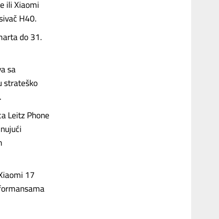
 ili Xiaomi
sivač H40.
marta do 31.
va sa
u strateško
.
ca Leitz Phone
nujući
m
 Xiaomi 17
erformansama