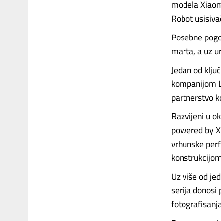
modela Xiaomi
Robot usisiva
Posebne pogod
marta, a uz ur
Jedan od klju
kompanijom Le
partnerstvo k
Razvijeni u o
powered by Xi
vrhunske per
konstrukcijo
Uz više od jed
serija donosi
fotografisanj