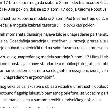
 17 Ultra kupci mogu da izaberu Xaomi Electric Scooter 6 Lite
č H40 na poklon, dok se uz Xiaomi 17 dobija Xiaomi Robot usi
nosti za kupovinu modela iz Xiaomi Pad 8 serije traju od 2. 
eđaj je moguće izabrati tastaturu ili olovku kao poklon.
čnih momenata današnje najave bilo je unapređenje partnerst
ica. Dosadašnja saradnja u istraživanju i razvoju prerasla je 
oje obuhvata zajednički rad na svim fazama razvoja proizvoda
kviru ovog unapređenog modela saradnje Xiaomi 17 Ultra i Lei
aomi postavljaju nove standarde u mobilnoj fotografiji, kombi
formanse sistema kamera sa elegantnim dizajnom, izdržljivo
m i unapređenom ergonomijom².
nog veka Leica iskustva u oblasti vizuelne umetnosti i optike,
 potpuno flagship iskustvo pametnog telefona, sa vodećim p
a i snimanja videa u samom središtu korisničkog doživljaja.