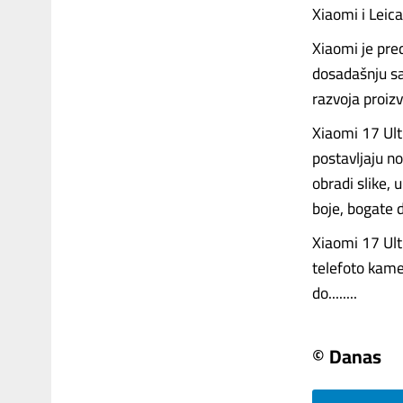
Xiaomi i Leic
Xiaomi je pre
dosadašnju sa
razvoja proiz
Xiaomi 17 Ult
postavljaju no
obradi slike, 
boje, bogate d
Xiaomi 17 Ult
telefoto kam
do........
© Danas