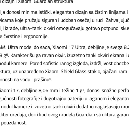
dizajn i Xiaomi Guardian struktura
ja donosi minimalistički, elegantan dizajn sa čistim linijama i 
vicama koje pružaju siguran i udoban osećaj u ruci. Zahvaljuju
iji izrade, ultra-tanki okviri omogućavaju gotovo potpuno isku
e čvrstine i ergonomije.
lakši Ultra model do sada, Xiaomi 17 Ultra, debljine je svega 
 g⁵. Karakterišu ga ravan okvir, izuzetno tanki okviri ekrana i
modul kamere. Pored sofisticiranog izgleda, izdržljivost obezb
ktura, uz unapređeno Xiaomi Shield Glass staklo, ojačani ram 
ornosti na vodu i prašinu⁶.
iaomi 17, debljine 8,06 mm i težine 1 g⁵, donosi snažne perf
ćnosti fotografije i dugotrajnu bateriju u laganom i elegant
 modul kamere i izuzetno tanki okviri dodatno naglašavaju mo
ter uređaja, dok i kod ovog modela Guardian struktura garan
i pouzdanost.