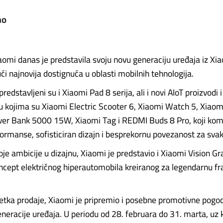
mo
omi danas je predstavila svoju novu generaciju uređaja iz Xia
i najnovija dostignuća u oblasti mobilnih tehnologija.
redstavljeni su i Xiaomi Pad 8 serija, ali i novi AIoT proizvodi 
kojima su Xiaomi Electric Scooter 6, Xiaomi Watch 5, Xiaomi
er Bank 5000 15W, Xiaomi Tag i REDMI Buds 8 Pro, koji kom
rmanse, sofisticiran dizajn i besprekornu povezanost za svak
oje ambicije u dizajnu, Xiaomi je predstavio i Xiaomi Vision G
oncept električnog hiperautomobila kreiranog za legendarnu fr
ka prodaje, Xiaomi je pripremio i posebne promotivne pogod
neracije uređaja. U periodu od 28. februara do 31. marta, uz