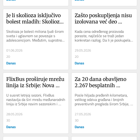
Je li skolioza isključivo 
Zašto poskupljenja nisu 
bolest mladih: Skolioza 
izolovana već deo 
kod odraslih i 
globalnog sistema?
Skolioza je bolest miliona ljudi širom 
Kada cena određenog proizvoda 
savremeni pristupi 
sveta i uglavnom se povezuje s 
poraste, najčešće se traži jedan 
adolescencijom. Međutim, suprotno 
konkretan razlog. Da li je poskupela 
lečenju
mišljenju javnosti, ona ne pogađa 
sirovina? Da li su povećani troškovi...
samo...
01.06.2026
29.05.2026
20
20
Danas
Danas
FlixBus proširuje mrežu 
Za 20 dana obavljeno 
linija iz Srbije: Nova 
2.267 besplatnih 
direktna putovanja ka 
pregleda: završen 
U susret letnjoj sezoni, FlixBus 
Posle hiljada pređenih kilometara, 
Jadranu, Rumuniji i 
karavan „Tvoja štitna, 
nastavlja da širi mrežu međunarodnih 
velikog odziva građana i brojnih 
linija iz Srbije novim sezonskim i 
preventivnih pregleda širom Srbije, 
Turskoj od juna i jula
tvoj štit“
celogodišnjim rutama ka 
karavan „Tvoja štitna, tvoj štit“...
popularnim...
28.05.2026
27.05.2026
30
30
Danas
Danas