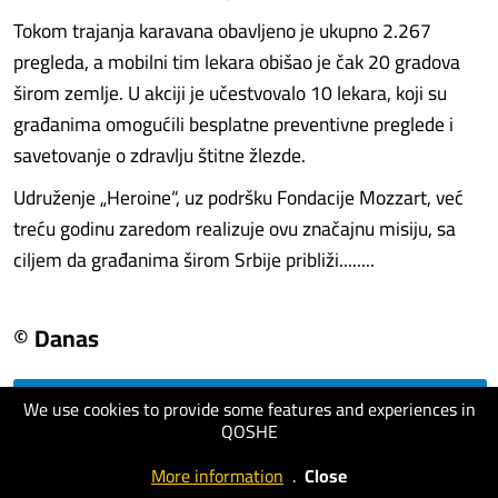
Tokom trajanja karavana obavljeno je ukupno 2.267
pregleda, a mobilni tim lekara obišao je čak 20 gradova
širom zemlje. U akciji je učestvovalo 10 lekara, koji su
građanima omogućili besplatne preventivne preglede i
savetovanje o zdravlju štitne žlezde.
Udruženje „Heroine“, uz podršku Fondacije Mozzart, već
treću godinu zaredom realizuje ovu značajnu misiju, sa
ciljem da građanima širom Srbije približi........
© Danas
We use cookies to provide some features and experiences in
visit website
QOSHE
More information
.
Close