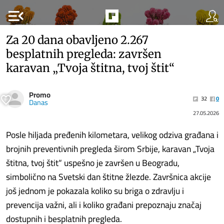
menu_open
Za 20 dana obavljeno 2.267
besplatnih pregleda: završen
karavan „Tvoja štitna, tvoj štit“
Promo
32
0
Danas
27.05.2026
Posle hiljada pređenih kilometara, velikog odziva građana i
brojnih preventivnih pregleda širom Srbije, karavan „Tvoja
štitna, tvoj štit“ uspešno je završen u Beogradu,
simbolično na Svetski dan štitne žlezde. Završnica akcije
još jednom je pokazala koliko su briga o zdravlju i
prevencija važni, ali i koliko građani prepoznaju značaj
dostupnih i besplatnih pregleda.