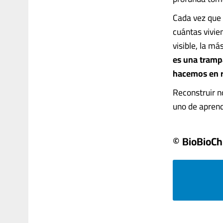
Cada vez que 
cuántas vivie
visible, la m
es una tramp
hacemos en re
Reconstruir no
uno de aprendi
© BioBioCh