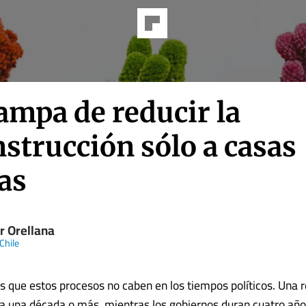
ampa de reducir la
strucción sólo a casas
as
r Orellana
Chile
s que estos procesos no caben en los tiempos políticos. Una 
 una década o más, mientras los gobiernos duran cuatro año