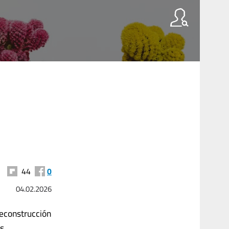
44
0
04.02.2026
reconstrucción
s.