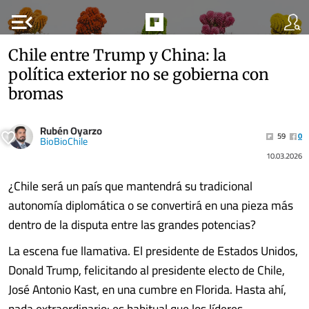
menu_open
Chile entre Trump y China: la
política exterior no se gobierna con
bromas
Rubén Oyarzo
59
0
BioBioChile
10.03.2026
¿Chile será un país que mantendrá su tradicional
autonomía diplomática o se convertirá en una pieza más
dentro de la disputa entre las grandes potencias?
La escena fue llamativa. El presidente de Estados Unidos,
Donald Trump, felicitando al presidente electo de Chile,
José Antonio Kast, en una cumbre en Florida. Hasta ahí,
nada extraordinario: es habitual que los líderes