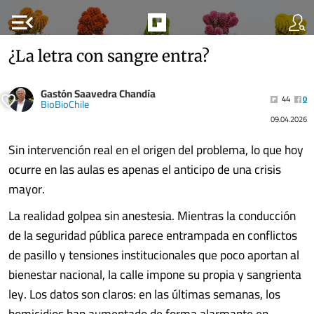
menu_open
¿La letra con sangre entra?
Gastón Saavedra Chandía
44
0
BioBioChile
09.04.2026
Sin intervención real en el origen del problema, lo que hoy
ocurre en las aulas es apenas el anticipo de una crisis
mayor.
La realidad golpea sin anestesia. Mientras la conducción
de la seguridad pública parece entrampada en conflictos
de pasillo y tensiones institucionales que poco aportan al
bienestar nacional, la calle impone su propia y sangrienta
ley. Los datos son claros: en las últimas semanas, los
homicidios han aumentado de forma alarmante en