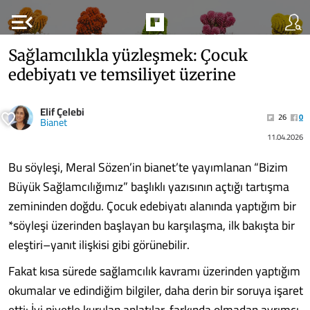
menu_open
Sağlamcılıkla yüzleşmek: Çocuk
edebiyatı ve temsiliyet üzerine
Elif Çelebi
26
0
Bianet
11.04.2026
Bu söyleşi, Meral Sözen’in bianet’te yayımlanan “Bizim
Büyük Sağlamcılığımız” başlıklı yazısının açtığı tartışma
zemininden doğdu. Çocuk edebiyatı alanında yaptığım bir
*söyleşi üzerinden başlayan bu karşılaşma, ilk bakışta bir
eleştiri–yanıt ilişkisi gibi görünebilir.
Fakat kısa sürede sağlamcılık kavramı üzerinden yaptığım
okumalar ve edindiğim bilgiler, daha derin bir soruya işaret
etti: İyi niyetle kurulan anlatılar, farkında olmadan ayrımcı