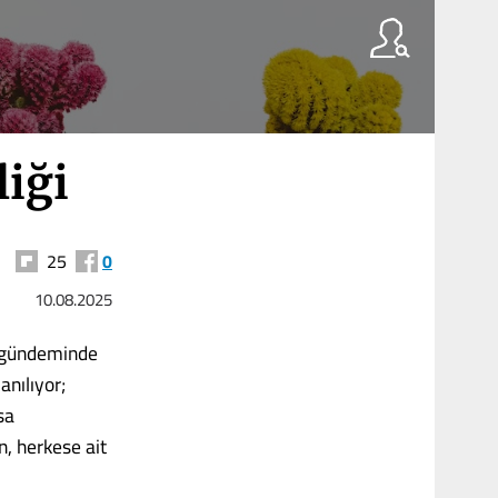
liği
25
0
10.08.2025
n gündeminde
anılıyor;
sa
n, herkese ait