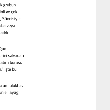
nik grubun
inli ve çok
, Sünnisiyle,
ruba veya
arklı
duğum
erini saksıdan
tatım burası.
m.” İşte bu
orumluluktur.
n eli ayağı