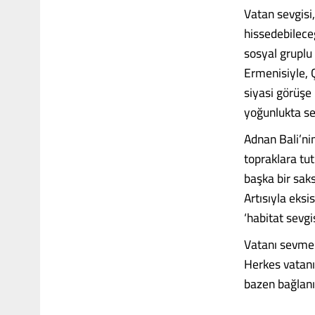
Vatan sevgisi,
hissedebileceği
sosyal gruplu 
Ermenisiyle, 
siyasi görüşe
yoğunlukta se
Adnan Bali’ni
topraklara tu
başka bir saks
Artısıyla eksis
‘habitat sevgi
Vatanı sevmek
Herkes vatanı
bazen bağlanır..