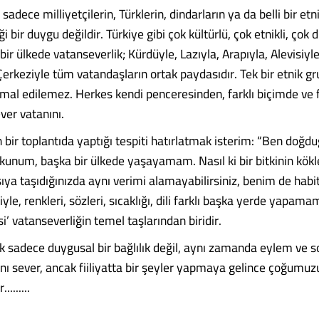
 sadece milliyetçilerin, Türklerin, dindarların ya da belli bir et
 bir duygu değildir. Türkiye gibi çok kültürlü, çok etnikli, çok d
bir ülkede vatanseverlik; Kürdüyle, Lazıyla, Arapıyla, Alevisiyle
Çerkeziyle tüm vatandaşların ortak paydasıdır. Tek bir etnik g
 mal edilemez. Herkes kendi penceresinden, farklı biçimde ve f
ver vatanını.
n bir toplantıda yaptığı tespiti hatırlatmak isterim: “Ben doğ
tkunum, başka bir ülkede yaşayamam. Nasıl ki bir bitkinin kökl
ıya taşıdığınızda aynı verimi alamayabilirsiniz, benim de habi
iyle, renkleri, sözleri, sıcaklığı, dili farklı başka yerde yapama
si’ vatanseverliğin temel taşlarından biridir.
 sadece duygusal bir bağlılık değil, aynı zamanda eylem ve s
nı sever, ancak fiiliyatta bir şeyler yapmaya gelince çoğumuzu
.......