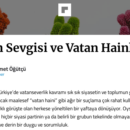
 Sevgisi ve Vatan Hain
et Öğütçü
ber
Türkiye’de vatanseverlik kavramı sık sık siyasetin ve toplumu
Ancak maalesef “vatan haini” gibi ağır bir suçlama çok rahat kull
klı görüşte olan herkese yöneltilen bir yaftaya dönüşüyor. Oy
 hiçbir siyasi partinin ya da belirli bir grubun tekelinde olmaya
ve derin bir duygu ve sorumluluk.