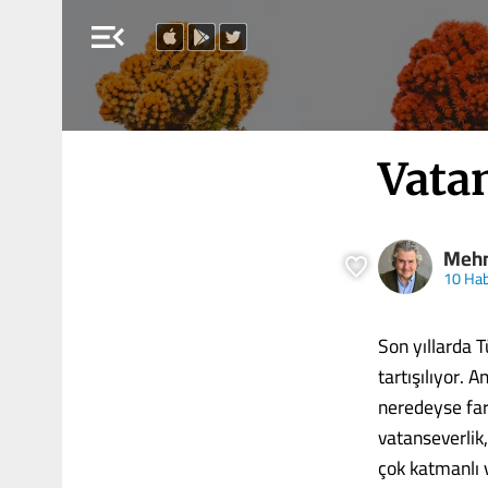
menu_open
Vatan
Mehm
10 Ha
Son yıllarda 
tartışılıyor. 
neredeyse far
vatanseverlik,
çok katmanlı 