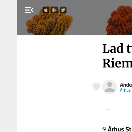
menu_open
Lad 
Riem
Ande
Århus 
........
© Århus St