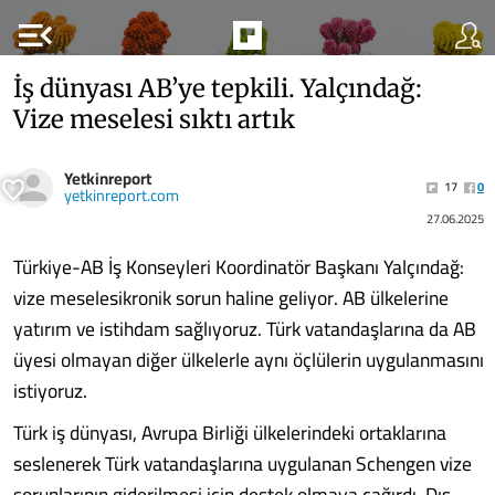
menu_open
İş dünyası AB’ye tepkili. Yalçındağ:
Vize meselesi sıktı artık
Yetkinreport
17
0
yetkinreport.com
27.06.2025
Türkiye-AB İş Konseyleri Koordinatör Başkanı Yalçındağ:
vize meselesikronik sorun haline geliyor. AB ülkelerine
yatırım ve istihdam sağlıyoruz. Türk vatandaşlarına da AB
üyesi olmayan diğer ülkelerle aynı öçlülerin uygulanmasını
istiyoruz.
Türk iş dünyası, Avrupa Birliği ülkelerindeki ortaklarına
seslenerek Türk vatandaşlarına uygulanan Schengen vize
sorunlarının giderilmesi için destek olmaya çağırdı. Dış