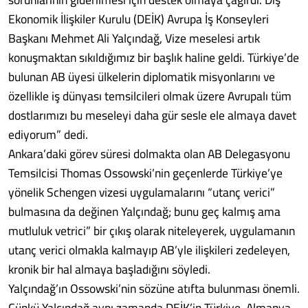
Ekonomik İlişkiler Kurulu (DEİK) Avrupa İş Konseyleri
Başkanı Mehmet Ali Yalçındağ, Vize meselesi artık
konuşmaktan sıkıldığımız bir başlık haline geldi. Türkiye’de
bulunan AB üyesi ülkelerin diplomatik misyonlarını ve
özellikle iş dünyası temsilcileri olmak üzere Avrupalı tüm
dostlarımızı bu meseleyi daha gür sesle ele almaya davet
ediyorum” dedi.
Ankara’daki görev süresi dolmakta olan AB Delegasyonu
Temsilcisi Thomas Ossowski’nin geçenlerde Türkiye’ye
yönelik Schengen vizesi uygulamalarını “utanç verici”
bulmasına da değinen Yalçındağ; bunu geç kalmış ama
mutluluk vetrici” bir çıkış olarak niteleyerek, uygulamanın
utanç verici olmakla kalmayıp AB’yle ilişkileri zedeleyen,
kronik bir hal almaya başladığını söyledi.
Yalçındağ’ın Ossowski’nin sözüne atıfta bulunması önemli.
Çünkü Yalçındağ aynı zamanda DEİK’in Türkiye-Almanya