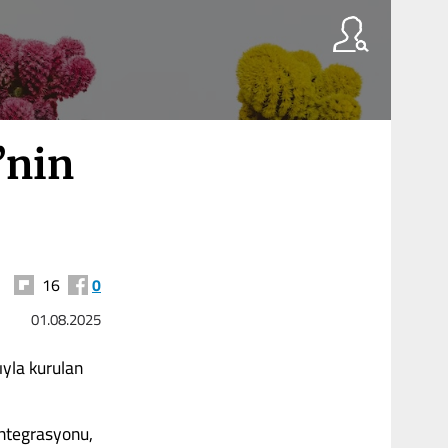
’nin
16
0
01.08.2025
yla kurulan
ntegrasyonu,