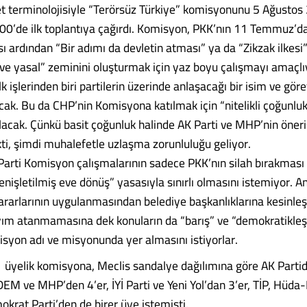
 terminolojisiyle “Terörsüz Türkiye” komisyonunu 5 Ağustos 
00’de ilk toplantıya çağırdı. Komisyon, PKK’nın 11 Temmuz’d
sı ardından “Bir adımı da devletin atması” ya da “Zikzak ilkesi
i ve yasal” zeminini oluşturmak için yaz boyu çalışmayı amaçlı
 işlerinden biri partilerin üzerinde anlaşacağı bir isim ve gör
ak. Bu da CHP’nin Komisyona katılmak için “nitelikli çoğunlu
olacak. Çünkü basit çoğunluk halinde AK Parti ve MHP’nin öneri
kti, şimdi muhalefetle uzlaşma zorunluluğu geliyor.
rti Komisyon çalışmalarının sadece PKK’nın silah bırakması i
genişletilmiş eve dönüş” yasasıyla sınırlı olmasını istemiyor. 
rarlarının uygulanmasından belediye başkanlıklarına kesinl
ım atanmamasına dek konuların da “barış” ve “demokratikleş
isyon adı ve misyonunda yer almasını istiyorlar.
 üyelik komisyona, Meclis sandalye dağılımına göre AK Parti
EM ve MHP’den 4’er, İYİ Parti ve Yeni Yol’dan 3’er, TİP, Hüda-
rat Parti’den de birer üye istemişti.