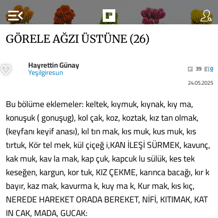
menu_open
GÖRELE AĞZI ÜSTÜNE (26)
Hayrettin Günay
39
0
Yeşilgiresun
24.05.2025
Bu bölüme eklemeler: keltek, kıymuk, kıynak, kıy ma,
konuşuk ( gonuşug), kol çak, koz, koztak, kız tan olmak,
(keyfanı keyif anası), kıl tın mak, kıs muk, kus muk, kıs
tırtuk, Kör tel mek, kül çiçeğ i,KAN İLEŞİ SÜRMEK, kavunç,
kak muk, kav la mak, kap çuk, kapcuk lu sülük, kes tek
keseğen, kargun, kor tuk, KIZ ÇEKME, karınca bacağı, kır k
bayır, kaz mak, kavurma k, kuy ma k, Kur mak, kıs kıç,
NEREDE HAREKET ORADA BEREKET, NİFİ, KITIMAK, KAT
IN CAK, MADA, GUCAK: