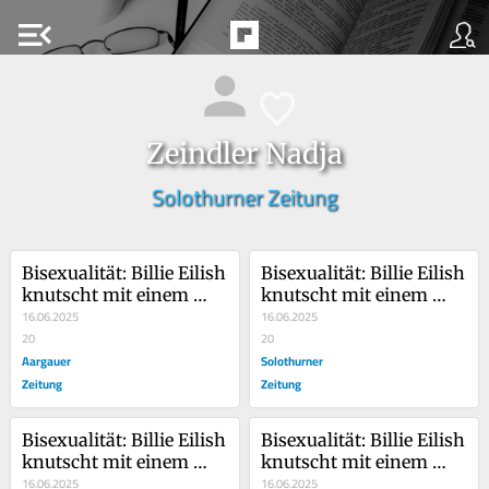
menu_open
Zeindler Nadja
Solothurner Zeitung
Bisexualität: Billie Eilish 
Bisexualität: Billie Eilish 
knutscht mit einem 
knutscht mit einem 
Mann – und sorgt für 
16.06.2025
Mann – und sorgt für 
16.06.2025
Drama in der LGBTQ+-
20
Drama in der LGBTQ+-
20
Community
Aargauer
Community
Solothurner
Zeitung
Zeitung
Bisexualität: Billie Eilish 
Bisexualität: Billie Eilish 
knutscht mit einem 
knutscht mit einem 
Mann – und sorgt für 
16.06.2025
Mann – und sorgt für 
16.06.2025