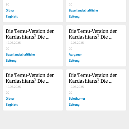
Drama in der LGBTQ+-
30
Drama in der LGBTQ+-
20
Community
Oltner
Community
Basellandschaftliche
Tagblatt
Zeitung
Die Temu-Version der 
Die Temu-Version der 
Kardashians? Die 
Kardashians? Die 
Beckhams verkommen 
12.06.2025
Beckhams verkommen 
12.06.2025
zur Seifenoper
20
zur Seifenoper
20
Basellandschaftliche
Aargauer
Zeitung
Zeitung
Die Temu-Version der 
Die Temu-Version der 
Kardashians? Die 
Kardashians? Die 
Beckhams verkommen 
12.06.2025
Beckhams verkommen 
12.06.2025
zur Seifenoper
20
zur Seifenoper
20
Oltner
Solothurner
Tagblatt
Zeitung