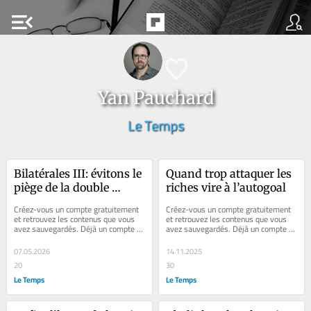
menu_open
Yan Pauchard
Le Temps
Bilatérales III: évitons le 
Quand trop attaquer les 
piège de la double 
riches vire à l’autogoal
majorité
Créez-vous un compte gratuitement 
Créez-vous un compte gratuitement 
et retrouvez les contenus que vous 
et retrouvez les contenus que vous 
avez sauvegardés. Déjà un compte ? 
avez sauvegardés. Déjà un compte ? 
Se connecter Les Suisses ne 
Se connecter Les ultra-riches 
devraient pas...
passent...
07.05.2026
14.11.2025
20
30
Le Temps
Le Temps