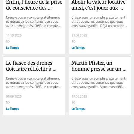
Enfin, l’heure de la prise 
Abolir la valeur locative 
de conscience des 
ainsi, c’est jouer aux 
retards romands en 
apprentis sorciers
Créez-vous un compte gratuitement 
Créez-vous un compte gratuitement 
matière de transport
et retrouvez les contenus que vous 
et retrouvez les contenus que vous 
avez sauvegardés. Déjà un compte ? 
avez sauvegardés. Déjà un compte ? 
Se connecter C’était le 9 novembre...
Se connecter Le principal mérite de 
la...
11.10.2025
21.09.2025
50
30
Le Temps
Le Temps
Le fiasco des drones 
Martin Pfister, un 
doit faire réfléchir à 
homme pressé sur un 
l’isolement de la Suisse
terrain miné
Créez-vous un compte gratuitement 
Créez-vous un compte gratuitement 
et retrouvez les contenus que vous 
et retrouvez les contenus que vous 
avez sauvegardés. Déjà un compte ? 
avez sauvegardés. Vous avez déjà un 
Se connecter Depuis son entrée en...
compte ? Se connecter En élisant...
05.09.2025
27.05.2025
50
30
Le Temps
Le Temps