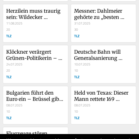
Herzilein muss traurig 
Messner: Dahlmeier 
sein: Wildecker 
gehörte zu „besten 
Herzbuben trennen sich
11.08.2025
Bergsteigerinnen der 
31.07.2025
20
Welt“
30
TLZ
TLZ
Klöckner verärgert 
Deutsche Bahn will 
Grünen-Politikerin – 
Generalsanierung 
und verteidigt strengen 
24.07.2025
nochmals um ein Jahr 
10.07.2025
Kurs
20
verlängern
10
TLZ
TLZ
Bulgarien führt den 
Held von Texas: Dieser 
Euro ein – Brüssel gibt 
Mann rettete 169 
grünes Licht
08.07.2025
Menschen das Leben
08.07.2025
10
10
TLZ
TLZ
Flugzeuge stören 