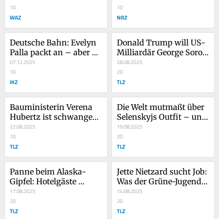
10
10
WAZ
NRZ
Deutsche Bahn: Evelyn 
Donald Trump will US-
Palla packt an – aber 
Milliardär George Soros 
sie muss auch liefern
07.12.2025
anklagen lassen
28.08.2025
10
20
IKZ
TLZ
Bauministerin Verena 
Die Welt mutmaßt über 
Hubertz ist schwanger 
Selenskyjs Outfit – und 
– „sind überglücklich“
22.08.2025
was es aussagt
19.08.2025
10
20
TLZ
TLZ
Panne beim Alaska-
Jette Nietzard sucht Job: 
Gipfel: Hotelgäste 
Was der Grüne-Jugend-
finden US-
17.08.2025
Chefin vorschwebt
14.08.2025
Regierungsdokumente
20
20
TLZ
TLZ