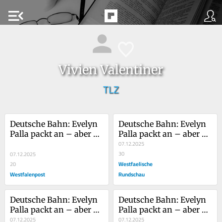
menu_open
Vivien Valentiner
TLZ
Deutsche Bahn: Evelyn 
Deutsche Bahn: Evelyn 
Palla packt an – aber 
Palla packt an – aber 
sie muss auch liefern
sie muss auch liefern
07.12.2025
30
07.12.2025
Westfaelische
20
Westfalenpost
Rundschau
Deutsche Bahn: Evelyn 
Deutsche Bahn: Evelyn 
Palla packt an – aber 
Palla packt an – aber 
sie muss auch liefern
07.12.2025
sie muss auch liefern
07.12.2025