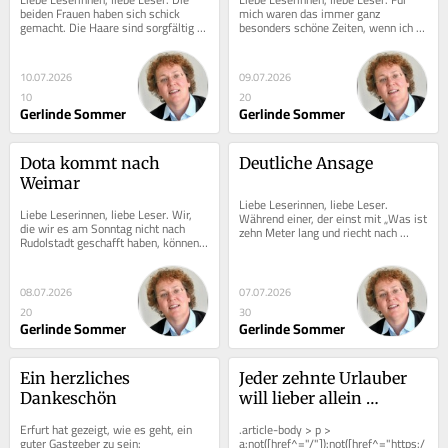
beiden Frauen haben sich schick 
mich waren das immer ganz 
gemacht. Die Haare sind sorgfältig 
besonders schöne Zeiten, wenn ich in 
frisiert. Ihre Kleidung ist sommerlich 
den großen Ferien Verwandte 
elegant...
besuchen durfte. Da...
10.07.2026
09.07.2026
10
20
Gerlinde Sommer
Gerlinde Sommer
Dota kommt nach 
Deutliche Ansage
Weimar
Liebe Leserinnen, liebe Leser. 
Liebe Leserinnen, liebe Leser. Wir, 
Während einer, der einst mit „Was ist 
die wir es am Sonntag nicht nach 
zehn Meter lang und riecht nach 
Rudolstadt geschafft haben, können 
Pippi?“ stänkerte, drinnen 
uns auf ein besonderes Erlebnis am 
parteipolitisch...
Mittwoch,...
08.07.2026
07.07.2026
20
30
Gerlinde Sommer
Gerlinde Sommer
Ein herzliches 
Jeder zehnte Urlauber 
Dankeschön
will lieber allein 
verreisen. Das hat 
Erfurt hat gezeigt, wie es geht, ein 
.article-body > p > 
Gründe
guter Gastgeber zu sein: 
a:not([href^="/"]):not([href^="https:/