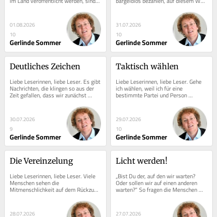
im Land veröffentlicht werden, sind 
bargeldlos bezahlen, auf diesem Weg 
manche Ergebnisse geradezu 
um Trinkgeld angegangen werden. 
erstaunlich. Und...
Meine...
01.08.2026
31.07.2026
10
10
Gerlinde Sommer
Gerlinde Sommer
Deutliches Zeichen
Taktisch wählen
Liebe Leserinnen, liebe Leser. Es gibt 
Liebe Leserinnen, liebe Leser. Gehe 
Nachrichten, die klingen so aus der 
ich wählen, weil ich für eine 
Zeit gefallen, dass wir zunächst 
bestimmte Partei und Person 
denken: Gibt’s doch nicht. Oder: 
stimmen will? Oder gehe ich wählen, 
Kann...
weil ich eine...
30.07.2026
29.07.2026
9
10
Gerlinde Sommer
Gerlinde Sommer
Die Vereinzelung
Licht werden!
Liebe Leserinnen, liebe Leser. Viele 
„Bist Du der, auf den wir warten? 
Menschen sehen die 
Oder sollen wir auf einen anderen 
Mitmenschlichkeit auf dem Rückzug. 
warten?“ So fragen die Menschen 
Und ja: Jeder, der sich nur ganz kurz in 
Jesus. Er antwortet: „Ihr seht: 
den sogenannten...
Blinde...
28.07.2026
27.07.2026