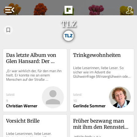
menu_open
TLZ
Das letzte Album von 
Trinkgewohnheiten
Glen Hansard: Der 
unstete Strom des 
Liebe Leserinnen, liebe Leser. So 
„Er war wirklich der, für den man ihn 
sicher wie im Advent die 
Lebens
hielt. Er konnte nie an einem 
Glühweinfrage (Winzerglühwein oder 
Menschen auf der Straße 
Industrieschütte? Rot oder weiß?) 
vorbeigehen, ohne nachzufragen, ob 
debattiert wird,...
es ihm gut geht“,...
latest
latest
9
10
Christian Werner
Gerlinde Sommer
Vorsicht Brille
Früher bezwang man 
mit ihm den Rennsteig: 
Liebe Leserinnen, liebe Leser. 
Warum immer mehr 
.article-body > p > 