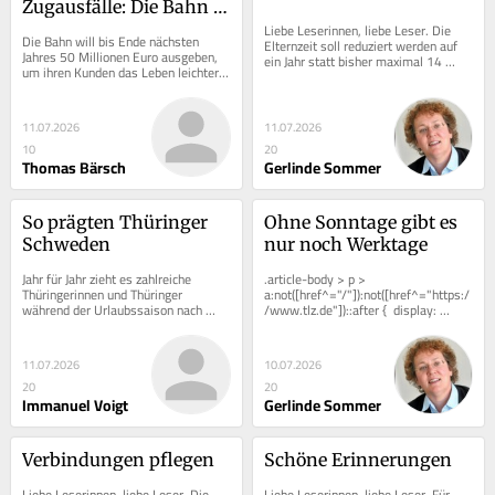
Zugausfälle: Die Bahn 
will Klartext reden
Liebe Leserinnen, liebe Leser. Die 
Die Bahn will bis Ende nächsten 
Elternzeit soll reduziert werden auf 
Jahres 50 Millionen Euro ausgeben, 
ein Jahr statt bisher maximal 14 
um ihren Kunden das Leben leichter 
Monate. Und das wird quasi als 
zu machen. Ziel ist nicht, die Züge...
Erfolg für...
11.07.2026
11.07.2026
10
20
Thomas Bärsch
Gerlinde Sommer
So prägten Thüringer 
Ohne Sonntage gibt es 
Schweden
nur noch Werktage
Jahr für Jahr zieht es zahlreiche 
.article-body > p > 
Thüringerinnen und Thüringer 
a:not([href^="/"]):not([href^="https:/
während der Urlaubssaison nach 
/www.tlz.de"])::after {  display: 
Schweden. Weitgehend unbekannt 
inline-block;  width: 0.8em;  height:...
dürfte dagegen sein,...
11.07.2026
10.07.2026
20
20
Immanuel Voigt
Gerlinde Sommer
Verbindungen pflegen
Schöne Erinnerungen
Liebe Leserinnen, liebe Leser. Die 
Liebe Leserinnen, liebe Leser. Für 