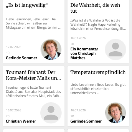
„Es ist langweilig“
Die Wahrheit, die weh 
tut
Liebe Leserinnen, liebe Leser. Die 
„Was ist die Wahrheit? Wo ist die 
Sonne schien, wir saßen zur 
Wahrheit?“, fragte Hape Kerkeling 
Mittagszeit in einem Biergarten im 
kürzlich in einer Fernsehsendung. Ein 
Schatten. Und alles hätte wunderbar 
Satz, der zwischen all den 
sein können...
politischen...
16.07.2026
20
17.07.2026
Ein Kommentar
von Christoph
10
Gerlinde Sommer
Matthes
Toumani Diabaté: Der 
Temperaturempfindlich
Kora-Meister Malis und 
seine musikalische 
Liebe Leserinnen, liebe Leser. Es gibt 
In seiner Jugend hatte Toumani 
offensichtlich ein ziemlich 
Vielfalt
Diabaté aus Bamako, Hauptstadt des 
unterschiedliches 
afrikanischen Staates Mali, ein Faible 
Temperaturempfinden. Und zwar 
für die Musik der deutschen Hard-
geschlechtsabhängig. Sicherlich...
Rocker...
16.07.2026
16.07.2026
20
20
Christian Werner
Gerlinde Sommer