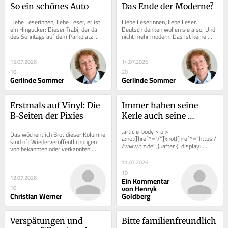
So ein schönes Auto
Das Ende der Moderne?
Liebe Leserinnen, liebe Leser, er ist 
Liebe Leserinnen, liebe Leser. 
ein Hingucker: Dieser Trabi, der da 
Deutsch denken wollen sie also. Und 
des Sonntags auf dem Parkplatz 
nicht mehr modern. Das ist keine 
einer Gaststätte am Rande des 
überspitzte Formulierung oder 
Thüringer...
übertriebene...
15.07.2026
14.07.2026
10
20
Gerlinde Sommer
Gerlinde Sommer
Erstmals auf Vinyl: Die 
Immer haben seine 
B-Seiten der Pixies
Kerle auch seine 
Konturen: Erfurter 
.article-body > p > 
Das wöchentlich Brot dieser Kolumne 
Gedanken zu Hermann 
a:not([href^="/"]):not([href^="https:/
sind oft Wiederveröffentlichungen 
/www.tlz.de"])::after {  display: 
Kant
von bekannten oder verkannten 
inline-block;  width: 0.8em;  height:...
Alben. Erst recht, wenn sie mit den 
11.07.2026
Pixies von...
10
12.07.2026
Ein Kommentar
von Henryk
10
Christian Werner
Goldberg
Verspätungen und 
Bitte familienfreundlich