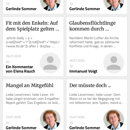
10
10
Gerlinde Sommer
Gerlinde Sommer
Fit mit den Enkeln: Auf 
Glaubensflüchtlinge 
dem Spielplatz gelten 
kommen durch 
heute neue Regeln
Thüringen
.article-body > p > 
Nachdem Martin Luther die Kirche 
a:not([href^="/"]):not([href^="https:/
reformiert hatte, gab es zahlreiche 
/www.tlz.de"])::after {  display: 
Konflikte und Kriege, in denen 
inline-block;  width: 0.8em;  height:...
Katholiken und Protestanten 
gegeneinander...
26.07.2026
26.07.2026
20
Ein Kommentar
10
von Elena Rauch
Immanuel Voigt
Mangel an Mitgefühl
Der müsste doch ...
Liebe Leserinnen, liebe Leser. Ich 
Liebe Leserinnen, liebe Leser. Dem 
habe jüngst erstmals vom Empathie-
Mann ist es bei der Begegnung mit 
Report gehört. Das Ergebnis ist leider 
mir bitterernst: Jens Spahn, meint er, 
erwartet – und spürbar: In...
müsse auch sein Bundestagsmandat 
abgeben....
25.07.2026
24.07.2026
20
10
Gerlinde Sommer
Gerlinde Sommer