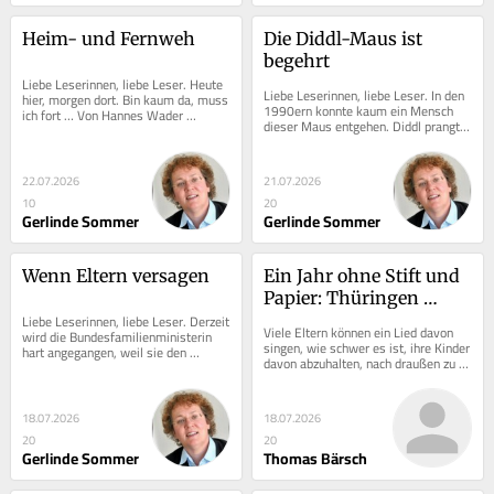
Heim- und Fernweh
Die Diddl-Maus ist 
begehrt
Liebe Leserinnen, liebe Leser. Heute 
Liebe Leserinnen, liebe Leser. In den 
hier, morgen dort. Bin kaum da, muss 
1990ern konnte kaum ein Mensch 
ich fort … Von Hannes Wader 
dieser Maus entgehen. Diddl prangte 
stammt dieses Lied, in dem Heim- 
auf Schreibheften und Schulranzen. 
und Fernweh...
Es gab sie...
22.07.2026
21.07.2026
10
20
Gerlinde Sommer
Gerlinde Sommer
Wenn Eltern versagen
Ein Jahr ohne Stift und 
Papier: Thüringen 
Liebe Leserinnen, liebe Leser. Derzeit 
startet das FSJ Digital
Viele Eltern können ein Lied davon 
wird die Bundesfamilienministerin 
singen, wie schwer es ist, ihre Kinder 
hart angegangen, weil sie den 
davon abzuhalten, nach draußen zu 
Unterhaltsvorschuss nur noch für 
gehen, die Natur zu genießen, Sport 
Kinder bis 16...
zu...
18.07.2026
18.07.2026
20
20
Gerlinde Sommer
Thomas Bärsch