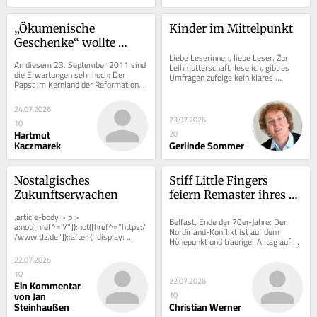
„Ökumenische 
Kinder im Mittelpunkt
Geschenke“ wollte 
Papst Benedikt nicht 
Liebe Leserinnen, liebe Leser. Zur 
An diesem 23. September 2011 sind 
Leihmutterschaft, lese ich, gibt es 
verteilen
die Erwartungen sehr hoch: Der 
Umfragen zufolge kein klares 
Papst im Kernland der Reformation, 
Meinungsbild in Deutschland. Etwa 
in jenem Erfurter Kloster, in dem 
40 Prozent sind...
Martin Luther...
24.07.2026
23.07.2026
10
Hartmut
20
Kaczmarek
Gerlinde Sommer
Nostalgisches 
Stiff Little Fingers 
Zukunftserwachen
feiern Remaster ihres 
Punk-Klassikers 
.article-body > p > 
Belfast, Ende der 70er-Jahre: Der 
„Inflammable Material“
a:not([href^="/"]):not([href^="https:/
Nordirland-Konflikt ist auf dem 
/www.tlz.de"])::after {  display: 
Höhepunkt und trauriger Alltag auf 
inline-block;  width: 0.8em;  height:...
der Insel. Neutral zu bleiben zwischen 
22.07.2026
dem...
10
22.07.2026
Ein Kommentar
von Jan
10
Steinhaußen
Christian Werner