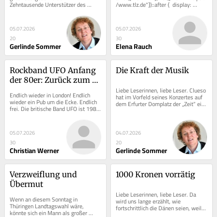
Zehntausende Unterstützer des 
/www.tlz.de"])::after {  display: 
Protests gegen den AfD-
inline-block;  width: 0.8em;  height:...
Bundesparteitag und die vielen...
05.07.2026
05.07.2026
20
30
Gerlinde Sommer
Elena Rauch
Rockband UFO Anfang 
Die Kraft der Musik
der 80er: Zurück zum 
Mainstream
Liebe Leserinnen, liebe Leser. Clueso 
Endlich wieder in London! Endlich 
hat im Vorfeld seines Konzertes auf 
wieder ein Pub um die Ecke. Endlich 
dem Erfurter Domplatz der „Zeit“ ein 
frei. Die britische Band UFO ist 1980 
langes Interview gegeben, in dem 
zurück im Studio, wieder in der 
er...
geliebten...
05.07.2026
04.07.2026
30
20
Christian Werner
Gerlinde Sommer
Verzweiflung und 
1000 Kronen vorrätig
Übermut
Liebe Leserinnen, liebe Leser. Da 
Wenn an diesem Sonntag in 
wird uns lange erzählt, wie 
Thüringen Landtagswahl wäre, 
fortschrittlich die Dänen seien, weil 
könnte sich ein Mann als großer 
es bei ihnen in den Schulen keine 