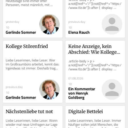
Heutzutage sind immer öfter 
Frauen zum Rucksack 
a:not([href^="/"]):not([href^="https:/
Personen, meist männlich, mit 
/www.tlz.de"])::after {  display: 
greifen
„Smart Glasses“ unterwegs. Mit 
inline-block;  width: 0.8em;  height:...
ihren filmenden...
yesterday
previous day
10
10
Gerlinde Sommer
Elena Rauch
Kollege Störenfried
Keine Anzeige, kein 
Abschied: Wie Kollegen 
erst spät von Jürgens 
Liebe Leserinnen, liebe Leser. Wer 
.article-body > p > 
Tod erfuhren
im Großraumbüro arbeitet, kennt das: 
a:not([href^="/"]):not([href^="https:/
Irgendwas ist immer. Deshalb tragen 
/www.tlz.de"])::after {  display: 
nicht wenige Menschen im Büro 
inline-block;  width: 0.8em;  height:...
ständig...
01.08.2026
10
previous day
Ein Kommentar
von Henryk
10
Gerlinde Sommer
Goldberg
Nächstenliebe tut not
Digitale Bettelei
Liebe Leserinnen, liebe Leser. Wenn 
Liebe Leserinnen, liebe Leser. Immer 
wieder mal neue Umfragen zur Lage 
häufiger sollen jetzt Menschen, die 