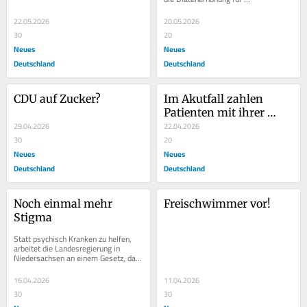
Bundestagsabgeordnete in diesem 
Jahr auszusetzen....
22.05.2026
20.05.2026
30
20
Neues
Neues
Deutschland
Deutschland
CDU auf Zucker?
Im Akutfall zahlen 
Patienten mit ihrer 
29.04.2026
Gesundheit
22.04.2026
30
20
Neues
Neues
Deutschland
Deutschland
Noch einmal mehr 
Freischwimmer vor!
Stigma
Statt psychisch Kranken zu helfen, 
arbeitet die Landesregierung in 
Niedersachsen an einem Gesetz, das 
die Stigmatisierung der Betroffenen 
verschärfen...
16.04.2026
11.04.2026
30
30