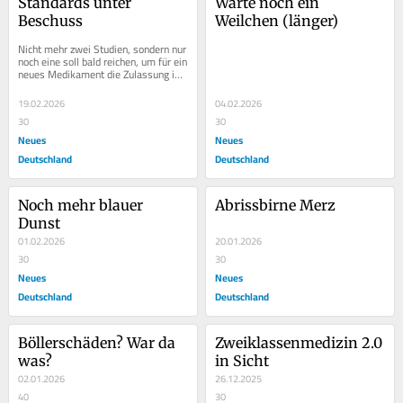
Standards unter 
Warte noch ein 
Beschuss
Weilchen (länger)
Nicht mehr zwei Studien, sondern nur 
noch eine soll bald reichen, um für ein 
neues Medikament die Zulassung in 
den USA zu erhalten. Noch sind es 
nur...
19.02.2026
04.02.2026
30
30
Neues
Neues
Deutschland
Deutschland
Noch mehr blauer 
Abrissbirne Merz
Dunst
01.02.2026
20.01.2026
30
30
Neues
Neues
Deutschland
Deutschland
Böllerschäden? War da 
Zweiklassenmedizin 2.0 
was?
in Sicht
02.01.2026
26.12.2025
40
30