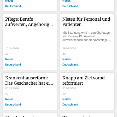
Neues
Neues
Deutschland
Deutschland
Pflege: Berufe 
Nieten für Personal und 
aufwerten, Angehörige 
Patienten
nicht vergessen
Mit Spannung wird in den Chefetagen 
von Kassen, Kliniken und 
Ärzteverbänden auf die Vorschläge 
gewartet: Was empfiehlt die 
Finanzkommission...
10.04.2026
29.03.2026
20
30
Neues
Neues
Deutschland
Deutschland
Krankenhausreform: 
Knapp am Ziel vorbei 
Das Geschacher hat ein 
reformiert
Ende
04.03.2026
27.02.2026
40
40
Neues
Neues
Deutschland
Deutschland