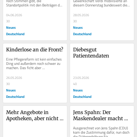
noch Stimmen gibt, die 
Gewerkschaft Verdi mobilisierte an 
Standortpolitik mit den Beiträgen der 
diesem Donnerstag bundesweit die 
gesetzlich Versicherten ablehnen: Die 
Beschäftigten der Krankenhäuser. Es 
Industrie...
geht um absehbare...
04.06.2026
28.05.2026
30
30
Neues
Neues
Deutschland
Deutschland
Kinderlose an die Front?
Diebesgut 
Patientendaten
Eine Pflegereform ist kein einfaches 
Ding und außerdem noch schwer zu 
machen. Das ficht aber 
Bundesgesundheitsministerin Nina 
Warken (CDU) nicht an....
26.05.2026
23.05.2026
30
40
Neues
Neues
Deutschland
Deutschland
Mehr Angebote in 
Jens Spahn: Der 
Apotheken, aber nicht 
Maskendealer macht 
überall
weiter
Ausgerechnet von Jens Spahn (CDU) 
kam die Zustimmung dafür, nun doch 
die Diätenerhöhung für 