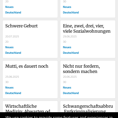
20
30
Neues
Neues
Deutschland
Deutschland
Schwere Geburt
Eine, zwei, drei, vier, 
viele Sozialwohnungen
20.07.2025
29.06.2025
20
30
Neues
Neues
Deutschland
Deutschland
Mutti, es dauert noch
Nicht nur fordern, 
sondern machen
25.06.2025
20.06.2025
30
30
Neues
Neues
Deutschland
Deutschland
Wirtschaftliche 
Schwangerschaftsabbruch
Medizin: Abwarten oder 
 Entkriminalisierung 
We use cookies to provide some features and experiences in
abrechnen?
11.06.2025
mit Grenzen
01.06.2025