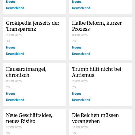
Neues
Neues
Deutschland
Deutschland
Grokipedia jenseits der 
Halbe Reform, kurzer 
Transparenz
Prozess
29.10.2025
08.10.2025
30
20
Neues
Neues
Deutschland
Deutschland
Hausarztmangel, 
Trump hilft nicht bei 
chronisch
Autismus
03.10.2025
23.09.2025
20
20
Neues
Neues
Deutschland
Deutschland
Neue Geschäftsidee, 
Die Reichen müssen 
neues Risiko
vorangehen
17.09.2025
14.09.2025
20
10