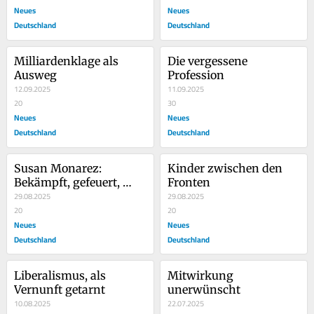
Neues
Neues
Deutschland
Deutschland
Milliardenklage als 
Die vergessene 
Ausweg
Profession
12.09.2025
11.09.2025
20
30
Neues
Neues
Deutschland
Deutschland
Susan Monarez: 
Kinder zwischen den 
Bekämpft, gefeuert, 
Fronten
noch unbesiegt
29.08.2025
29.08.2025
20
20
Neues
Neues
Deutschland
Deutschland
Liberalismus, als 
Mitwirkung 
Vernunft getarnt
unerwünscht
10.08.2025
22.07.2025