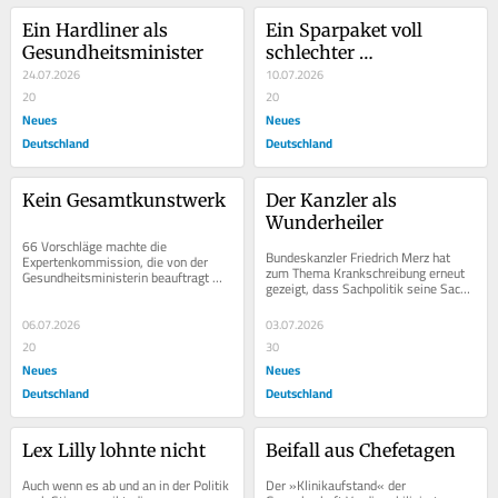
Ein Hardliner als 
Ein Sparpaket voll 
Gesundheitsminister
schlechter 
24.07.2026
Überraschungen
10.07.2026
20
20
Neues
Neues
Deutschland
Deutschland
Kein Gesamtkunstwerk
Der Kanzler als 
Wunderheiler
66 Vorschläge machte die 
Bundeskanzler Friedrich Merz hat 
Expertenkommission, die von der 
zum Thema Krankschreibung erneut 
Gesundheitsministerin beauftragt 
gezeigt, dass Sachpolitik seine Sache 
worden war, die Finanzen der 
eben nicht ist. »Wir müssen den 
gesetzlichen Kassen wieder ins...
Krankenstand...
06.07.2026
03.07.2026
20
30
Neues
Neues
Deutschland
Deutschland
Lex Lilly lohnte nicht
Beifall aus Chefetagen
Auch wenn es ab und an in der Politik 
Der »Klinikaufstand« der 