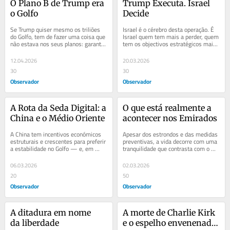
O Plano B de Trump era 
Trump Executa. Israel 
o Golfo
Decide
Se Trump quiser mesmo os triliões 
Israel é o cérebro desta operação. É 
do Golfo, tem de fazer uma coisa que 
Israel quem tem mais a perder, quem 
não estava nos seus planos: garantir 
tem os objectivos estratégicos mais 
a paz no Médio Oriente.
claros, e quem possui o...
12.04.2026
20.03.2026
30
30
Observador
Observador
A Rota da Seda Digital: a 
O que está realmente a 
China e o Médio Oriente
acontecer nos Emirados
A China tem incentivos económicos 
Apesar dos estrondos e das medidas 
estruturais e crescentes para preferir 
preventivas, a vida decorre com uma 
a estabilidade no Golfo — e, em 
tranquilidade que contrasta com o 
determinados momentos, para agir 
alarme das redes sociais. A realidade 
nesse...
é de...
06.03.2026
02.03.2026
20
50
Observador
Observador
A ditadura em nome 
A morte de Charlie Kirk 
da liberdade
e o espelho envenenado 