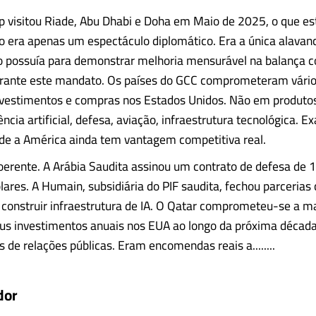
visitou Riade, Abu Dhabi e Doha em Maio de 2025, o que es
o era apenas um espectáculo diplomático. Era a única alavanc
o possuía para demonstrar melhoria mensurável na balança c
rante este mandato. Os países do GCC comprometeram vários 
nvestimentos e compras nos Estados Unidos. Não em produto
ncia artificial, defesa, aviação, infraestrutura tecnológica. 
de a América ainda tem vantagem competitiva real.
coerente. A Arábia Saudita assinou um contrato de defesa de 
lares. A Humain, subsidiária do PIF saudita, fechou parcerias
construir infraestrutura de IA. O Qatar comprometeu-se a m
eus investimentos anuais nos EUA ao longo da próxima década
de relações públicas. Eram encomendas reais a........
dor