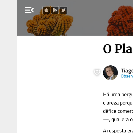
menu_open
O Pl
Tiag
Obser
Há uma pergun
clareza porqu
défice comerc
—, qual era o
A resposta er