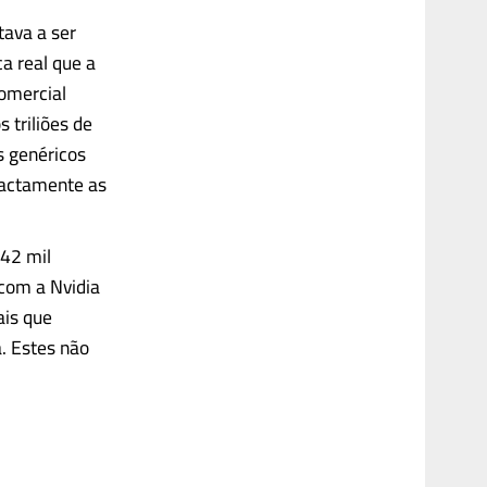
tava a ser
a real que a
omercial
triliões de
s genéricos
Exactamente as
142 mil
 com a Nvidia
ais que
. Estes não