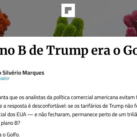
ano B de Trump era o Go
o Silvério Marques
vador
ta que os analistas da política comercial americana evitam
e a resposta é desconfortável: se os tarifários de Trump não
ial dos EUA — e não fecharam, permanece perto de um triliã
 plano B?
a o Golfo.