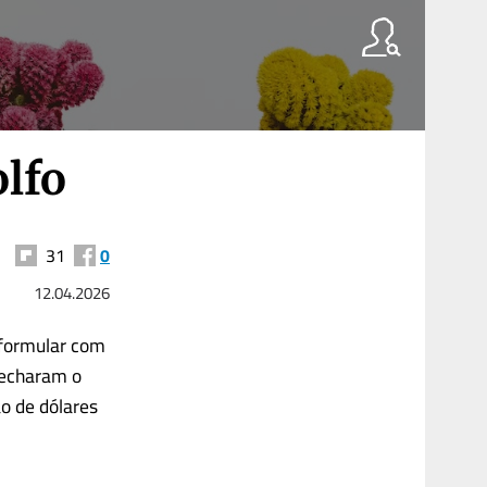
lfo
31
0
12.04.2026
 formular com
 fecharam o
o de dólares