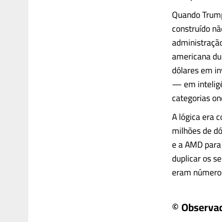
Quando Trump 
construído nã
administraçã
americana du
dólares em i
— em inteligê
categorias on
A lógica era 
milhões de dó
e a AMD para 
duplicar os s
eram números 
© Observa