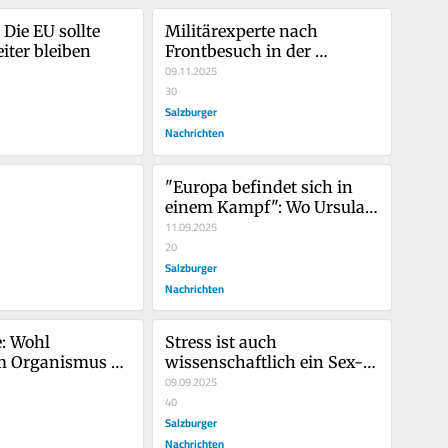
 Die EU sollte 
Militärexperte nach 
iter bleiben
Frontbesuch in der 
Ukraine: „Das Schlimmste 
09.11.2025
ist schönes Wetter, dann 
30
sind die Drohnen am 
Salzburger
tödlichsten“
Nachrichten
"Europa befindet sich in 
einem Kampf": Wo Ursula 
von der Leyen in ihrer Rede 
11.09.2025
zur Lage der EU 
20
aufhorchen ließ
Salzburger
Nachrichten
: Wohl 
Stress ist auch 
m Organismus 
wissenschaftlich ein Sex-
remer Schwund
Killer
09.09.2025
40
Salzburger
Nachrichten