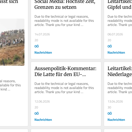
sst sich 
Social Media: Höchste Zeit, 
Leitartike
Grenzen zu setzen
Gipfel und
nach dem 
Due to the technical or legal reasons, 
Due to the techni
readability mode is not available for this 
readability mode 
article. Thank you for your kind 
article. Thank yo
understanding.
understanding.
14.07.2026
06.07.2026
20
20
OÖ
OÖ
Nachrichten
Nachrichten
Aussenpolitik-Kommentar: 
Leitartikel
Die Latte für den EU-
Niederlage 
Asylpakt lag niedrig
empfindlic
al reasons, 
Due to the technical or legal reasons, 
Due to the techni
ilable for this 
für Rechtsp
readability mode is not available for this 
readability mode 
kind 
article. Thank you for your kind 
article. Thank yo
ganz Euro
understanding.
understanding.
12.06.2026
13.04.2026
20
30
OÖ
OÖ
Nachrichten
Nachrichten