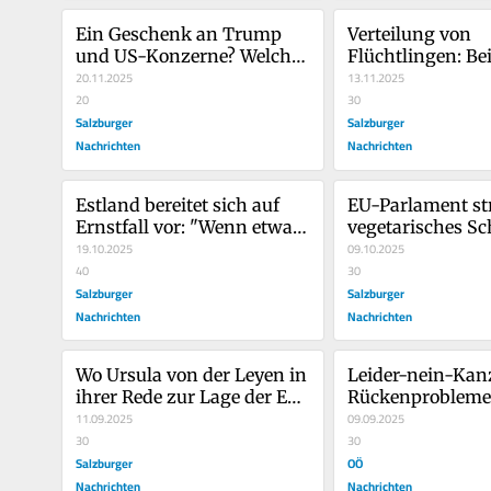
Ein Geschenk an Trump 
Verteilung von 
und US-Konzerne? Welche 
Flüchtlingen: Bei
neuen Digitalregeln die EU-
20.11.2025
Migration endet d
13.11.2025
Kommission vorschlägt
20
Solidarität in der
30
Salzburger
schnell
Salzburger
Nachrichten
Nachrichten
Estland bereitet sich auf 
EU-Parlament stre
Ernstfall vor: "Wenn etwas 
vegetarisches Sch
passiert, wird die Grenze zu 
19.10.2025
"Glauben Sie, die
09.10.2025
Russland sofort 
40
dumm?"
30
geschlossen"
Salzburger
Salzburger
Nachrichten
Nachrichten
Wo Ursula von der Leyen in 
Leider-nein-Kanz
ihrer Rede zur Lage der EU 
Rückenprobleme
aufhorchen ließ
11.09.2025
09.09.2025
30
30
Salzburger
OÖ
Nachrichten
Nachrichten