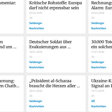
mentar: 
Kritische Rohstoffe: Europa 
Rechnungs
darf nicht erpressbar sein
Alarm: Eur
02.02.2026
Energiewe
02.02.2026
30
wenigen 
20
Salzburger
Rohstoffli
Salzburger
dem Ausla
Nachrichten
Nachrichten
n 
Deutscher Soldat über 
30.000 Tote
nd um 
Evakuierungen aus 
ein solche
er 
Afghanistan: „Zu viele 
29.01.2026
der Welt v
27.01.2026
Menschen sind 
30
kann
30
ir 
dortgeblieben“
Salzburger
Salzburger
Nachrichten
Nachrichten
rnung: 
„Präsident al-Scharaa 
Ukraine-Kr
en Chatbot 
braucht die Herzen aller 
Signal an 
Elon Musk 
Syrer, um 
26.01.2026
19.12.2025
vorwärtszukommen“
30
30
Salzburger
OÖ
Nachrichten
Nachrichten