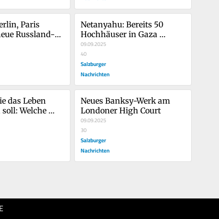
rlin, Paris 
Netanyahu: Bereits 50 
neue Russland-
Hochhäuser in Gaza 
n vor
zerstört
09.09.2025
40
Salzburger
Nachrichten
ie das Leben 
Neues Banksy-Werk am 
 soll: Welche 
Londoner High Court
einer der 
09.09.2025
en Tech-Messen 
30
n werden
Salzburger
Nachrichten
E