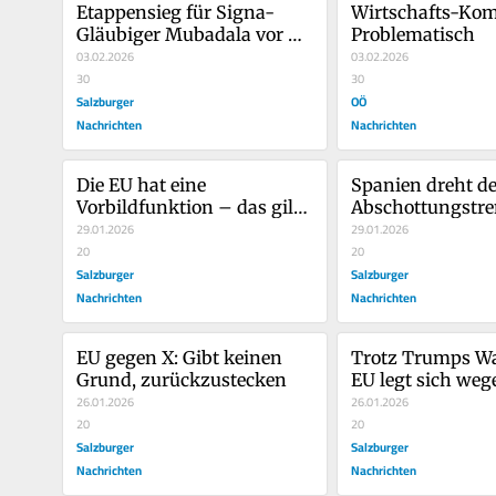
Etappensieg für Signa-
Wirtschafts-Kom
Gläubiger Mubadala vor 
Problematisch
Schiedsgericht
03.02.2026
03.02.2026
30
30
Salzburger
OÖ
Nachrichten
Nachrichten
Die EU hat eine 
Spanien dreht de
Vorbildfunktion – das gilt 
Abschottungstre
auch für den Umgang mit 
29.01.2026
und legalisiert üb
29.01.2026
Migranten
20
500.000 illegal 
20
Salzburger
Zugewanderte: „W
Salzburger
brauchen sie“
Nachrichten
Nachrichten
EU gegen X: Gibt keinen 
Trotz Trumps Wa
Grund, zurückzustecken
EU legt sich weg
26.01.2026
Grok erneut mit 
26.01.2026
20
an
20
Salzburger
Salzburger
Nachrichten
Nachrichten