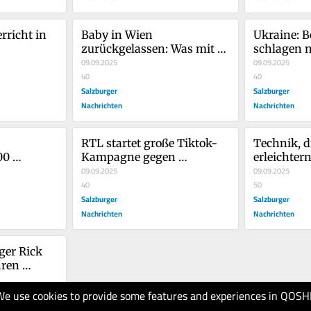
rricht in 
Baby in Wien 
Ukraine: Be
zurückgelassen: Was mit 
schlagen 
s
Kindern passiert, die vor 
09.09.2025
Sanktione
09.09.2025
den Eltern geschützt 
40
40
werden müssen
Salzburger
Salzburger
Nachrichten
Nachrichten
RTL startet große Tiktok-
Technik, d
0 
Kampagne gegen 
erleichtern
Übergriffe im Netz
09.09.2025
Trends auf 
09.09.2025
40
weltgrößt
50
Salzburger
ausgegebe
Salzburger
Nachrichten
Nachrichten
er Rick 
ren 
We use cookies to provide some features and experiences in QOSH