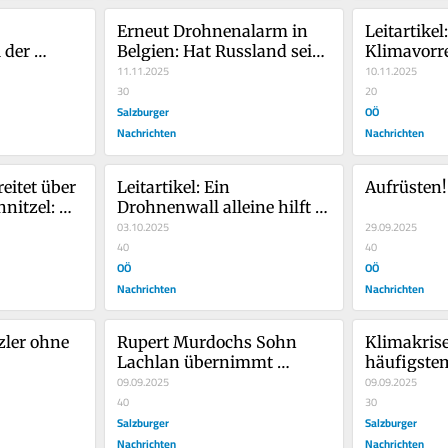
Erneut Drohnenalarm in 
Leitartikel:
 der 
Belgien: Hat Russland seine 
Klimavorre
ie 
Finger im Spiel?
11.11.2025
10.11.2025
 EU 
30
20
Salzburger
OÖ
Nachrichten
Nachrichten
itet über 
Leitartikel: Ein 
Aufrüsten!
nitzel: 
Drohnenwall alleine hilft 
 Leute sind 
nicht
03.10.2025
29.09.2025
40
40
OÖ
OÖ
Nachrichten
Nachrichten
ler ohne 
Rupert Murdochs Sohn 
Klimakrise
Lachlan übernimmt 
häufigste
Medienimperium
09.09.2025
droht ext
09.09.2025
40
30
Salzburger
Salzburger
Nachrichten
Nachrichten