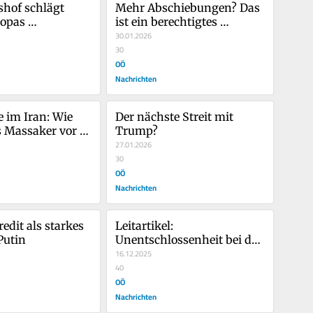
hof schlägt 
Mehr Abschiebungen? Das 
opas 
ist ein berechtigtes 
nde hängt von 
Anliegen
30.01.2026
30
eferanten aus 
OÖ
nd ab
Nachrichten
 im Iran: Wie 
Der nächste Streit mit 
s Massaker vor 
Trump?
erborgen bleiben 
27.01.2026
30
OÖ
Nachrichten
edit als starkes 
Leitartikel: 
Putin
Unentschlossenheit bei der 
grünen Wende
16.12.2025
40
OÖ
Nachrichten