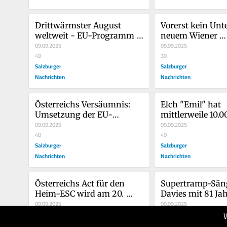
Drittwärmster August 
Vorerst kein Unte
weltweit - EU-Programm 
neuem Wiener 
warnt vor Folgen
09.09.2025
Jugendgefängni
09.09.2025
40
30
Salzburger
Salzburger
Nachrichten
Nachrichten
Österreichs Versäumnis: 
Elch "Emil" hat 
Umsetzung der EU-
mittlerweile 10.00
Entgelttransparenzrichtlinie
09.09.2025
Facebook-Fans
09.09.2025
 fehlt
40
40
Salzburger
Salzburger
Nachrichten
Nachrichten
Österreichs Act für den 
Supertramp-Säng
Heim-ESC wird am 20. 
Davies mit 81 Jah
Februar gekürt
09.09.2025
gestorben
09.09.2025
40
40
Salzburger
Salzburger