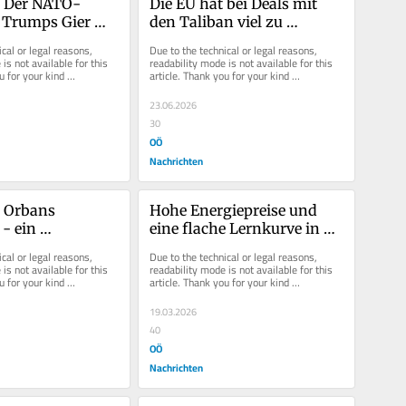
l: Der NATO-
Die EU hat bei Deals mit 
 Trumps Gier 
den Taliban viel zu 
großen Geschäft
verlieren
cal or legal reasons, 
Due to the technical or legal reasons, 
is not available for this 
readability mode is not available for this 
u for your kind 
article. Thank you for your kind 
understanding.
23.06.2026
30
OÖ
Nachrichten
: Orbans 
Hohe Energiepreise und 
- ein 
eine flache Lernkurve in 
her Rückschlag 
der EU
cal or legal reasons, 
Due to the technical or legal reasons, 
opulisten in 
is not available for this 
readability mode is not available for this 
u for your kind 
article. Thank you for your kind 
pa
understanding.
19.03.2026
40
OÖ
Nachrichten