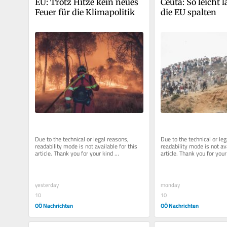
EU: Trotz Hitze kein neues 
Ceuta: So leicht lä
Feuer für die Klimapolitik
die EU spalten
Due to the technical or legal reasons, 
Due to the technical or leg
readability mode is not available for this 
readability mode is not ava
article. Thank you for your kind 
article. Thank you for your 
understanding.
understanding.
yesterday
monday
10
10
OÖ Nachrichten
OÖ Nachrichten