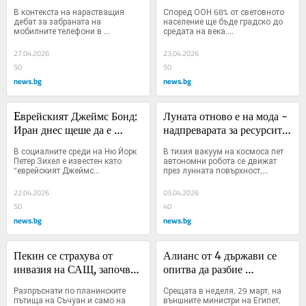
децата, отколкото си 
жени кметове
В контекста на нарастващия 
Според ООН 68% от световното 
представяхме
дебат за забраната на 
население ще бъде градско до 
мобилните телефони в 
средата на века....
училище,...
27.04.2026
23.04.2026
50
50
news.bg
news.bg
Eврейският Джеймс Бонд: 
Луната отново е на мода - 
Иран днес щеше да е 
надпреварата за ресурсите 
демокрация, ако не се 
ѝ започна
В социалните среди на Ню Йорк 
В тихия вакуум на космоса пет 
бяхме намесили
Петер Зихел е известен като 
автономни робота се движат 
"еврейският Джеймс...
през лунната повърхност,...
22.04.2026
03.04.2026
50
40
news.bg
news.bg
Пекин се страхува от 
Алианс от 4 държави се 
инвазия на САЩ, започва 
опитва да разбие 
"реконструкция на 
доминацията на Тел Авив 
Разпръснати по планинските 
Срещата в неделя, 29 март, на 
отбраната"
и Техеран
пътища на Съчуан и само на 
външните министри на Египет, 