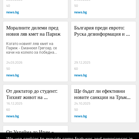
40
50
news.bg
news.bg
Моралните дилеми пред 
България преди еврото: 
новия ляв кмет на Париж
Руска дезинформация и 
страхове
Когато новият ляв кмет на 
Париж - Еманюел Грегоар, се 
качи на колело за победна...
24.03.2026
29.12.2025
50
60
news.bg
news.bg
От диктатор до студент: 
Ще бъдат ли ефективни 
Тихият живот на 
новите санкции на Тръмп 
диктатора Башар Асад в 
16.12.2025
срещу руския петрол
24.10.2025
изгнание
60
50
news.bg
news.bg
От Украйна до Иран - 
We use cookies to provide some features and experiences in
обещанията за мир на 