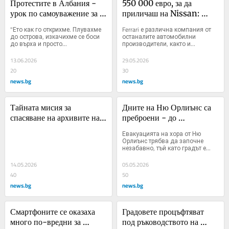
Протестите в Албания - 
550 000 евро, за да 
урок по самоуважение за 
приличаш на Nissan: 
Европа
Лавина от подигравки заля 
"Ето как го открихме. Плувахме 
Ferrari е различна компания от 
първото електро Ferrari
до острова, изкачихме се боси 
останалите автомобилни 
до върха и просто...
производители, както и...
13.06.2026
29.05.2026
20
30
news.bg
news.bg
Тайната мисия за 
Дните на Ню Орлиънс са 
спасяване на архивите на 
преброени - до 
ООН за палестинските 
десетилетия градът ще е 
Евакуацията на хора от Ню 
бежанци
под вода
Орлиънс трябва да започне 
незабавно, тъй като градът е...
14.05.2026
05.05.2026
40
50
news.bg
news.bg
Смартфоните се оказаха 
Градовете процъфтяват 
много по-вредни за 
под ръководството на 