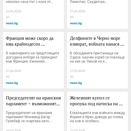
няколко часа път с кола от...
Пакистан, Саудитска...
02.04.2026
01.04.2026
40
50
news.bg
news.bg
Франция може скоро да 
Делфините в Черно море 
има крайнодесен 
измират, войната нанася 
президент. A Европа и 
непоправим "токсичен 
В навечерието на предстоящите 
В обсадените пристанища на 
Макрон вече се опитват да 
удар"
догодина избори за президент 
Одеса, научен кораб се поклаща 
във Франция, Еманюел...
на кея си. Никой не е...
ограничат властта му
01.04.2026
27.03.2026
50
50
news.bg
news.bg
Председателят на иранския 
Железният купол се 
парламент - възможният 
пропука под натиска на 
нов лидер на Иран според 
иранските ракети
Председателят на иранския 
Ескалацията във войната между 
Щатите
парламент Мохамед Багер 
Израел и Иран доведе до поява 
Галибаф се очертава като...
на нов и особено...
26.03.2026
24.03.2026