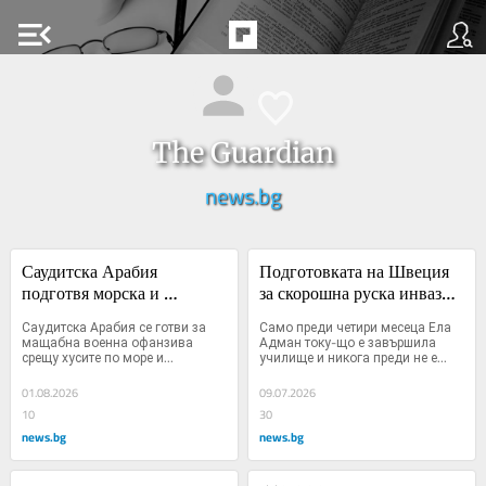
menu_open
The Guardian
news.bg
Саудитска Арабия 
Подготовката на Швеция 
подготвя морска и 
за скорошна руска инвазия 
сухопътна офанзива срещу 
на остров Готланд
Саудитска Арабия се готви за 
Само преди четири месеца Ела 
хусите
мащабна военна офанзива 
Адман току-що е завършила 
срещу хусите по море и...
училище и никога преди не е...
01.08.2026
09.07.2026
10
30
news.bg
news.bg