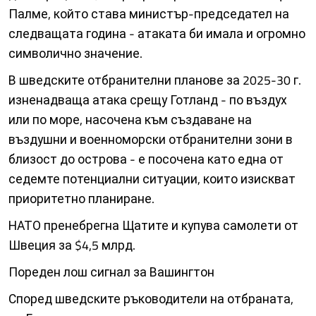
Палме, който става министър-председател на
следващата година - атаката би имала и огромно
символично значение.
В шведските отбранителни планове за 2025-30 г.
изненадваща атака срещу Готланд - по въздух
или по море, насочена към създаване на
въздушни и военноморски отбранителни зони в
близост до острова - е посочена като една от
седемте потенциални ситуации, които изискват
приоритетно планиране.
НАТО пренебрегна Щатите и купува самолети от
Швеция за $4,5 млрд.
Пореден лош сигнал за Вашингтон
Според шведските ръководители на отбраната,