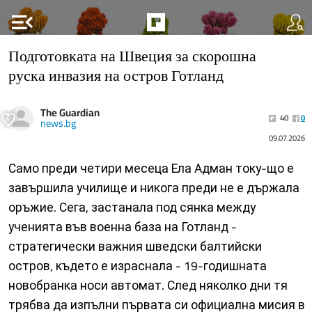
menu_open
Подготовката на Швеция за скорошна
руска инвазия на остров Готланд
The Guardian
40
0
news.bg
09.07.2026
Само преди четири месеца Ела Адман току-що е
завършила училище и никога преди не е държала
оръжие. Сега, застанала под сянка между
ученията във военна база на Готланд -
стратегически важния шведски балтийски
остров, където е израснала - 19-годишната
новобранка носи автомат. След няколко дни тя
трябва да изпълни първата си официална мисия в