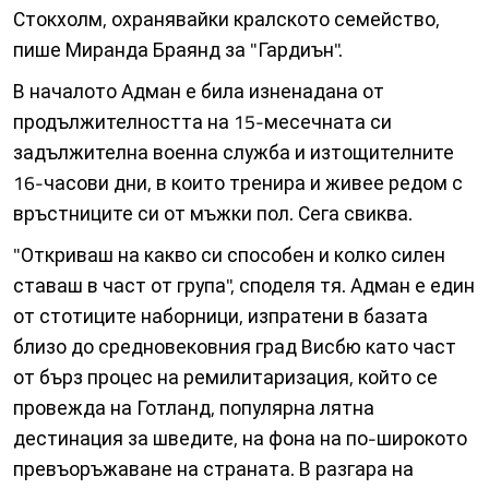
Стокхолм, охранявайки кралското семейство,
пише Миранда Браянд за "Гардиън".
В началото Адман е била изненадана от
продължителността на 15-месечната си
задължителна военна служба и изтощителните
16-часови дни, в които тренира и живее редом с
връстниците си от мъжки пол. Сега свиква.
"Откриваш на какво си способен и колко силен
ставаш в част от група", споделя тя. Адман е един
от стотиците наборници, изпратени в базата
близо до средновековния град Висбю като част
от бърз процес на ремилитаризация, който се
провежда на Готланд, популярна лятна
дестинация за шведите, на фона на по-широкото
превъоръжаване на страната. В разгара на