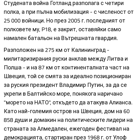
Студената война Готланд разполага с четири
полка, а при пълна мобилизация - с численост от
25 000 войници. Но през 2005 г. последният от
полковете му, P18, е закрит, оставяйки само
намален батальон на Вътрешната гвардия.
Разположен на 275 км от Калининград -
милитаризирания руски анклав между Литва и
Полша - и на 87 км от континенталната част на
Швеция, той се смята за идеално позициониран
за руския президент Владимир Путин, за да се
укрепи в Балтийско море, понякога наричано
"морето на НАТО", откъдето да атакува Алианса.
Като най-големия остров на Швеция, дом на 60
858 души и домакин на политическите лидери на
страната за Алмедален, ежегоден фестивал на
демокрацията, стартиран през 1968 г. от Улоф