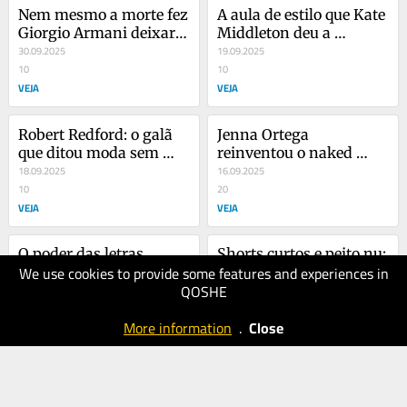
Nem mesmo a morte fez 
A aula de estilo que Kate 
Giorgio Armani deixar 
Middleton deu a 
de olhar para o futuro…
30.09.2025
Melania Trump
19.09.2025
10
10
VEJA
VEJA
Robert Redford: o galã 
Jenna Ortega 
que ditou moda sem 
reinventou o naked 
querer
18.09.2025
dress, sem esbarrar na 
16.09.2025
10
nudez pela nudez…
20
VEJA
VEJA
O poder das letras 
Shorts curtos e peito nu: 
We use cookies to provide some features and experiences in
iniciais em acessórios 
por que a moda 
QOSHE
que falam mais do que 
11.09.2025
masculina ficou tão 
04.09.2025
palavras
20
mais sexy?
10
More information
.
Close
VEJA
VEJA