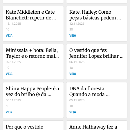
Kate Middleton e Cate 
Kate, Hailey: Como 
Blanchett: repetir de 
peças básicas podem 
propósito ou com 
13.11.2025
fazer a diferença no seu 
12.11.2025
propósito?
10
dia a dia?
20
VEJA
VEJA
Minissaia + bota: Bella, 
O vestido que fez 
Taylor e o retorno mais 
Jennifer Lopez brilhar 
estiloso da meia-estação
07.11.2025
em evento, mesmo não 
06.11.2025
10
estando lá
10
VEJA
VEJA
Shiny Happy People: é a 
DNA da floresta: 
vez do brilho (e da 
Quando a moda 
Gucci) falar mais alto…
05.11.2025
fortalece o ativismo…
05.11.2025
10
10
VEJA
VEJA
Por que o vestido 
Anne Hathaway fez a 