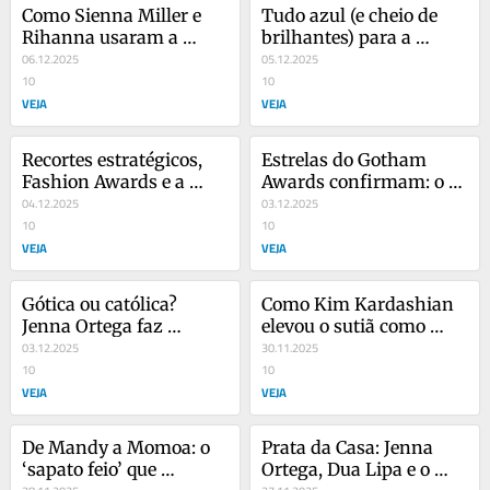
Como Sienna Miller e 
Tudo azul (e cheio de 
Rihanna usaram a 
brilhantes) para a 
moda para anunciar 
06.12.2025
princesa Kate 
05.12.2025
gravidez?
10
Middleton
10
VEJA
VEJA
Recortes estratégicos, 
Estrelas do Gotham 
Fashion Awards e a 
Awards confirmam: o 
pergunta: até onde 
04.12.2025
slipdress vai dominar as 
03.12.2025
ousar?
10
festas…
10
VEJA
VEJA
Gótica ou católica? 
Como Kim Kardashian 
Jenna Ortega faz 
elevou o sutiã como 
detalhe sagrado virar 
03.12.2025
peça-fashion do 
30.11.2025
fetiche fashion
10
momento?
10
VEJA
VEJA
De Mandy a Momoa: o 
Prata da Casa: Jenna 
‘sapato feio’ que 
Ortega, Dua Lipa e o 