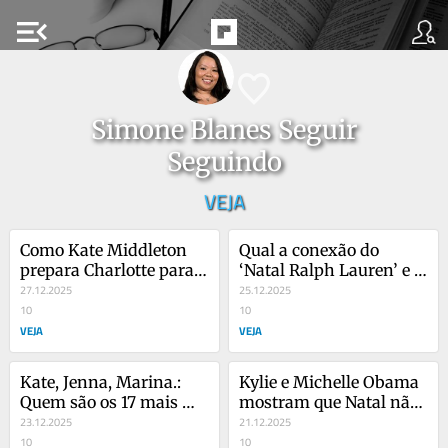
menu_open
Simone Blanes Seguir
Seguindo
VEJA
Como Kate Middleton 
Qual a conexão do 
prepara Charlotte para 
‘Natal Ralph Lauren’ e 
herdar seu senso 
27.12.2025
‘Esqueceram de Mim’ de 
25.12.2025
fashion?
10
1990?
10
VEJA
VEJA
Kate, Jenna, Marina.: 
Kylie e Michelle Obama 
Quem são os 17 mais 
mostram que Natal não 
bem vestidos de 2025?
23.12.2025
precisa ser careta
21.12.2025
10
10