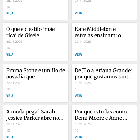
ninguém consegue 
28.11.2025
brilho que anuncia 
27.11.2025
parar de comprar…
10
novos começos
10
VEJA
VEJA
O que é o estilo ‘mãe 
Kate Middleton e 
rica’ de Gisele 
estrelas ensinam: o 
Bündchen?
26.11.2025
poder do caimento…
22.11.2025
10
10
VEJA
VEJA
Emma Stone e um fio de 
De JLo a Ariana Grande: 
ousadia que 
por que gostamos tanto 
transforma…
22.11.2025
de uma cintura 
19.11.2025
10
marcada?
10
VEJA
VEJA
A moda pega? Sarah 
Por que estrelas como 
Jessica Parker abre nova 
Demi Moore e Anne 
tendência. Mas 
15.11.2025
Hathaway amam um 
14.11.2025
cuidado…
10
cardigã?
10
VEJA
VEJA