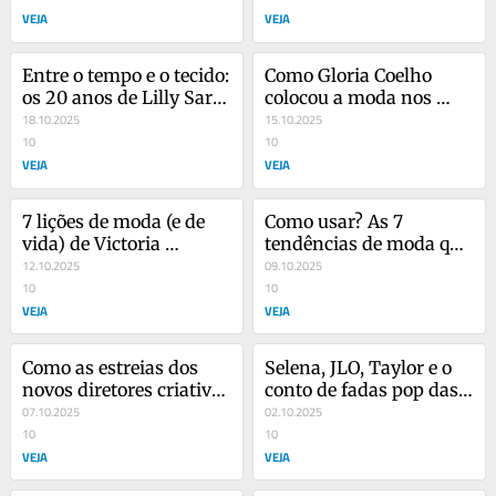
VEJA
VEJA
Entre o tempo e o tecido: 
Como Gloria Coelho 
os 20 anos de Lilly Sarti 
colocou a moda nos 
em tom cosmopolita
18.10.2025
trilhos? ‘É preciso 
15.10.2025
10
movimento’
10
VEJA
VEJA
7 lições de moda (e de 
Como usar? As 7 
vida) de Victoria 
tendências de moda que 
Beckham em docussérie 
12.10.2025
continuarão reinando 
09.10.2025
da Netflix
10
em 2026
10
VEJA
VEJA
Como as estreias dos 
Selena, JLO, Taylor e o 
novos diretores criativos 
conto de fadas pop das 
redefinem os rumos da 
07.10.2025
princesas modernas
02.10.2025
moda?
10
10
VEJA
VEJA