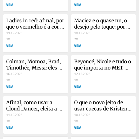
VEJA
VEJA
Ladies in red: afinal, por 
Maciez e o quase nu, o 
que o vermelho é a cor 
desejo pelo toque: por 
do Natal?
19.12.2025
que a pelúcia é tão sexy?
18.12.2025
10
20
VEJA
VEJA
Colman, Momoa, Brad, 
Beyoncé, Nicole e tudo o 
Timothée, Messi: eles de 
que importa no MET 
rosa, sim
16.12.2025
Gala 2026
12.12.2025
10
10
VEJA
VEJA
Afinal, como usar a 
O que o novo jeito de 
Cloud Dancer, eleita a 
usar cuecas de Kristen 
cor de 2026?
11.12.2025
Stewart ensina sobre 
10.12.2025
30
estilo?
10
VEJA
VEJA