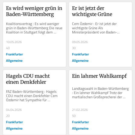
Es wird weniger grün in 
Er ist jetzt der 
Baden-Württemberg
wichtigste Grüne
Koalitionsvertrag : Es wird weniger 
Cem Özdemir : Er ist jetzt der 
grün in Baden-Württemberg Die neue 
wichtigste Grüne Als 
Koalition in Stuttgart folgt dem 
Ministerpräsident von Baden-
Anspruch der CDU, eine Politik der...
Württemberg steht Özdemir vor 
großen politischen...
10.05.2026
09.05.2026
40
30
Frankfurter
Frankfurter
Allgemeine
Allgemeine
Hagels CDU macht 
Ein lahmer Wahlkampf
einen Denkfehler
Landtagswahl in Baden-Württemberg 
FAZ Baden-Württemberg : Hagels 
: Ein lahmer Wahlkampf Trotz der 
CDU macht einen Denkfehler Cem 
martialischen Großsprecherei der 
Özdemir hat Sympathie für 
Politiker verläuft der Wahlkampf in...
konservative Haltungen, Manuel 
Hagel hat sich im Wahlkampf...
04.04.2026
21.02.2026
20
50
Frankfurter
Frankfurter
Allgemeine
Allgemeine