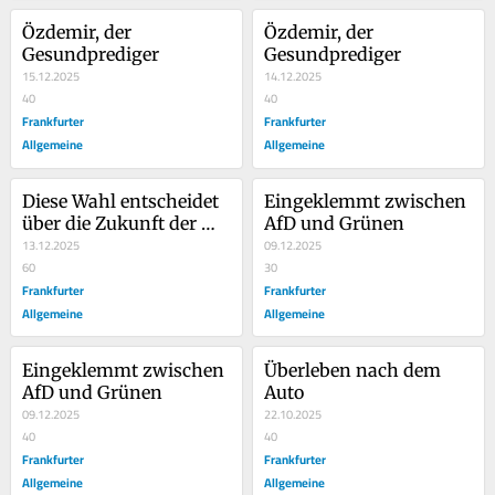
Özdemir, der 
Özdemir, der 
Gesundprediger
Gesundprediger
15.12.2025
14.12.2025
40
40
Frankfurter
Frankfurter
Allgemeine
Allgemeine
Diese Wahl entscheidet 
Eingeklemmt zwischen 
über die Zukunft der 
AfD und Grünen
Grünen
13.12.2025
09.12.2025
60
30
Frankfurter
Frankfurter
Allgemeine
Allgemeine
Eingeklemmt zwischen 
Überleben nach dem 
AfD und Grünen
Auto
09.12.2025
22.10.2025
40
40
Frankfurter
Frankfurter
Allgemeine
Allgemeine