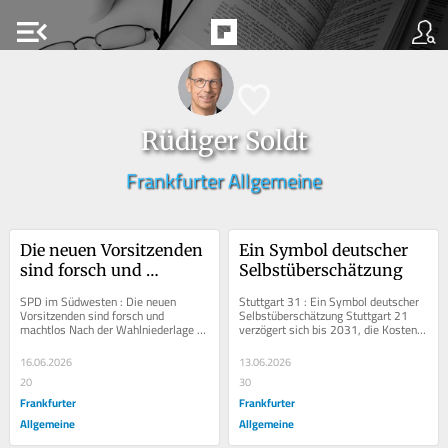
menu_open
Rüdiger Soldt
Frankfurter Allgemeine
Die neuen Vorsitzenden 
Ein Symbol deutscher 
sind forsch und 
Selbstüberschätzung
machtlos
SPD im Südwesten : Die neuen 
Stuttgart 31 : Ein Symbol deutscher 
Vorsitzenden sind forsch und 
Selbstüberschätzung Stuttgart 21 
machtlos Nach der Wahlniederlage 
verzögert sich bis 2031, die Kosten 
will ein flügelübergreifendes Duo den 
explodieren. Das Projekt steht für 
SPD-Landesverband...
den...
16.06.2026
13.06.2026
20
30
Frankfurter
Frankfurter
Allgemeine
Allgemeine