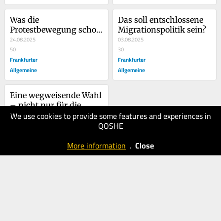
Was die 
Das soll entschlossene 
Protestbewegung schon 
Migrationspolitik sein?
damals hätte verraten 
24.08.2025
03.08.2025
können
50
30
Frankfurter
Frankfurter
Allgemeine
Allgemeine
Eine wegweisende Wahl 
– nicht nur für die 
We use cookies to provide some features and experiences in
Grünen
25.05.2025
QOSHE
40
Frankfurter
More information
.
Close
Allgemeine