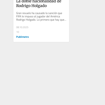
La doble nacionalidad de 
Rodrigo Holgado
Gran revuelo ha causado la sanción que 
FIFA le impuso al jugador del América 
Rodrigo Holgado. Lo primero que hay que 
decir es que la información...
08.10.2025
10
Publimetro