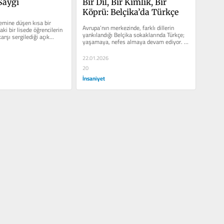
Saygı
Bir Dil, Bir Kimlik, Bir 
Köprü: Belçika’da Türkçe
emine düşen kısa bir 
Avrupa’nın merkezinde, farklı dillerin 
i bir lisede öğrencilerin 
yankılandığı Belçika sokaklarında Türkçe; 
rşı sergilediği açık...
yaşamaya, nefes almaya devam ediyor. 
Belçika’nın...
22.01.2026
20
İnsaniyet