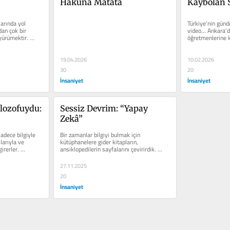
Hakuna Matata
Kaybolan 
larında yol 
Türkiye’nin günd
an çok bir 
video… Ankara’dak
yürümektir. 
öğretmenlerine ka
19.04.2026
10.02.2026
30
20
İnsaniyet
İnsaniyet
ilozofuydu: 
Sessiz Devrim: “Yapay 
Zekâ”
adece bilgiyle 
Bir zamanlar bilgiyi bulmak için 
larıyla ve 
kütüphanelere gider kitapların, 
irerler. 
ansiklopedilerin sayfalarını çevirirdik. 
Cevabı ararken kelimelerle mücadele...
27.11.2025
20
İnsaniyet