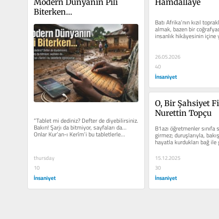
Modern Dünyanın Pili 
Hamdallaye
Biterken…
Batı Afrika’nın kızıl toprak
almak, bazen bir coğrafyad
insanlık hikâyesinin içine 
Nijer’de görev...
26.05.2026
40
İnsaniyet
O, Bir Şahsiyet F
Nurettin Topçu
“Tablet mi dediniz? Defter de diyebilirsiniz. 
Bakın! Şarjı da bitmiyor, sayfaları da… 
B1azı öğretmenler sınıfa s
Onlar Kur’an-ı Kerîm’i bu tabletlerle...
girmez; duruşlarıyla, bakış
hayatla kurdukları bağ ile g
Öğrencinin aklından...
thursday
15.12.2025
10
30
İnsaniyet
İnsaniyet