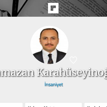
mazan Karahüseyino
İnsaniyet