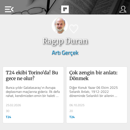
menu_open
Ragıp Duran
Artı Gerçek
T24 ekibi Torino’da! Bu 
Çok zengin bir anlatı: 
gece ne olur?
Dönmek
Bunca yıldır Galatasaray'ın Avrupa 
Diğer Konuk Yazar 06 Ekim 2025 
deplasman maçlarına gideriz. İlk defa 
Selanik Anlatı, 1912-2022 
rahat, kendimizden emin bir haleti 
döneminde Selanikli bir ailenin 
ruhideyiz. Akşam ne olur bilinmez...
öyküsü. Çok kahramanlı, çok 
mekânlı, çok...
25.02.2026
06.10.2025
30
20
T24
T24