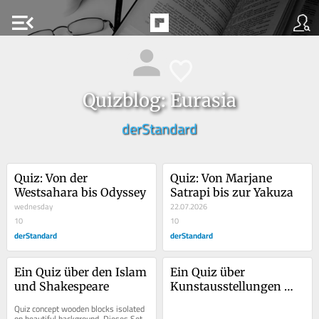
menu_open
Quizblog: Eurasia
derStandard
Quiz: Von der 
Quiz: Von Marjane 
Westsahara bis Odyssey
Satrapi bis zur Yakuza
wednesday
22.07.2026
10
10
derStandard
derStandard
Ein Quiz über den Islam 
Ein Quiz über 
und Shakespeare
Kunstausstellungen 
und Zoroastrismus
Quiz concept wooden blocks isolated 
on beautiful background. Dieses Set 