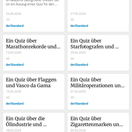
ist ein Auszug eines Quiz für den 
Exzellenzcluster "EurAsian...
24.06.2026
27.05.2026
10
30
derStandard
derStandard
Ein Quiz über 
Ein Quiz über 
Marathonrekorde und 
Starfotografen und 
nackte Reiterinnen
13.05.2026
Wickelröcke
29.04.2026
40
40
derStandard
derStandard
Ein Quiz über Flaggen 
Ein Quiz über 
und Vasco da Gama
Militäroperationen und 
15.04.2026
Stratosphärensprünge
01.04.2026
40
30
derStandard
derStandard
Ein Quiz über die 
Ein Quiz über 
Ölindustrie und 
Zigarettenmarken und 
Architektur
18.03.2026
Roadmovies
04.03.2026