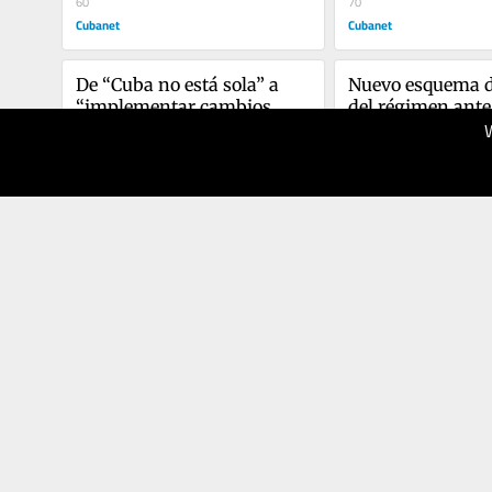
60
70
Cubanet
Cubanet
De “Cuba no está sola” a 
Nuevo esquema d
“implementar cambios 
del régimen ante 
urgentes”
06.03.2026
«escasez de gaso
25.02.2026
70
60
Cubanet
Cubanet