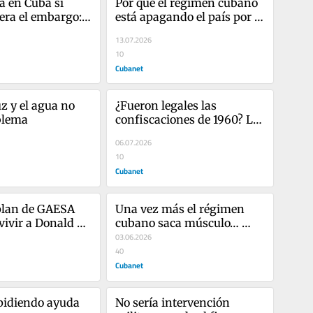
a en Cuba si 
Por qué el régimen cubano 
era el embargo: 
está apagando el país por 
a ya la 
circuitos y no por bloques
13.07.2026
s
10
Cubanet
z y el agua no 
¿Fueron legales las 
blema
confiscaciones de 1960? Lo 
que dicen el régimen de 
06.07.2026
Cuba y EE. UU.
10
Cubanet
 plan de GAESA 
Una vez más el régimen 
vivir a Donald 
cubano saca músculo… 
contra el pueblo
03.06.2026
40
Cubanet
pidiendo ayuda
No sería intervención 