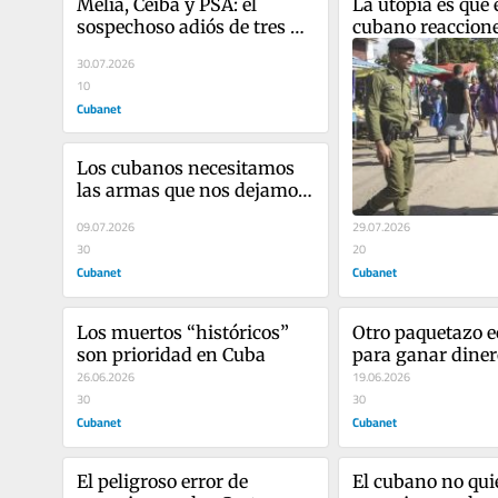
Meliá, Ceiba y PSA: el 
La utopía es que e
sospechoso adiós de tres 
cubano reaccion
aliados clave del régimen 
30.07.2026
cubano
10
Cubanet
Los cubanos necesitamos 
las armas que nos dejamos 
quitar
09.07.2026
29.07.2026
30
20
Cubanet
Cubanet
Los muertos “históricos” 
Otro paquetazo e
son prioridad en Cuba
para ganar dinero
26.06.2026
fácil
19.06.2026
30
30
Cubanet
Cubanet
El peligroso error de 
El cubano no quie