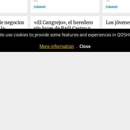
60
político?
70
Cubanet
Cubanet
e negocios 
«El Cangrejo», el heredero 
Los jóvene
la 
sin luces de Raúl Castro que 
We use cookies to provide some features and experiences in QOSH
lina»
hoy trata con Marco Rubio
20.02.2026
16.02.2026
60
200
More information
.
Close
Cubanet
Cubanet