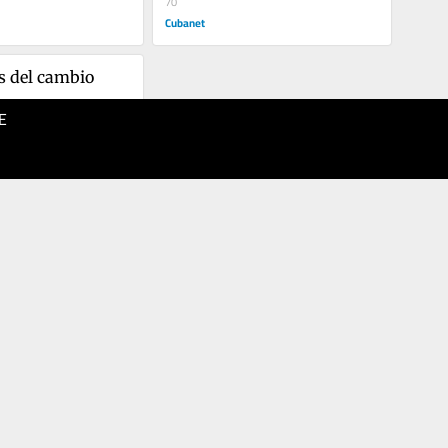
70
Cubanet
s del cambio
E