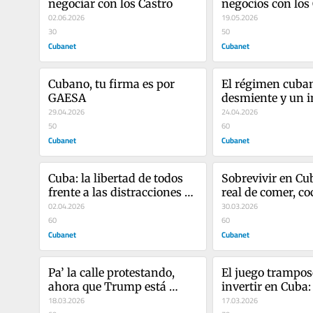
negociar con los Castro
negocios con los 
02.06.2026
sino que esto rev
19.05.2026
30
50
Cubanet
Cubanet
Cubano, tu firma es por 
El régimen cuban
GAESA
desmiente y un i
29.04.2026
interno expone su
24.04.2026
50
capacidad milita
60
Cubanet
Cubanet
Cuba: la libertad de todos 
Sobrevivir en Cuba
frente a las distracciones 
real de comer, coc
del régimen
02.04.2026
vivir
30.03.2026
60
60
Cubanet
Cubanet
Pa’ la calle protestando, 
El juego tramposo
ahora que Trump está 
invertir en Cuba:
mirando
18.03.2026
nivel desbloquea
17.03.2026