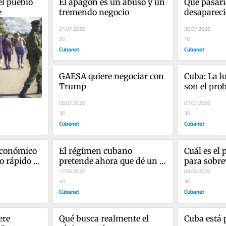
l pueblo 
El apagón es un abuso y un 
Qué pasarí
e
tremendo negocio
desapareci
La respuest
21.07.2026
20.07.2026
conocemo
20
10
Cubanet
Cubanet
GAESA quiere negociar con 
Cuba: La lu
Trump
son el pro
08.07.2026
07.07.2026
30
30
Cubanet
Cubanet
conómico 
El régimen cubano 
Cuál es el
 rápido y 
pretende ahora que dé un 
para sobre
paso al frente el emigrado
17.06.2026
Trump
09.06.2026
40
30
Cubanet
Cubanet
re 
Qué busca realmente el 
Cuba está 