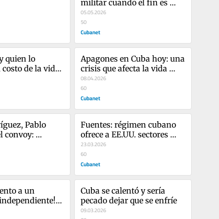
militar cuando el fin es 
humanitario
05.05.2026
50
Cubanet
 quien lo 
Apagones en Cuba hoy: una 
 costo de la vida 
crisis que afecta la vida 
cotidiana y la salud mental
08.04.2026
60
Cubanet
íguez, Pablo 
Fuentes: régimen cubano 
l convoy: 
ofrece a EE.UU. sectores 
 en medio de la 
clave a cambio de 
23.03.2026
ana
conservar el poder
60
Cubanet
ento a un 
Cuba se calentó y sería 
 independiente!
pecado dejar que se enfríe
 o guiño 
09.03.2026