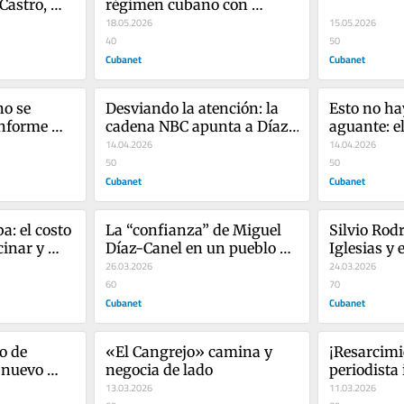
Castro, 
régimen cubano con 
iente
drones militares de Rusia e 
18.05.2026
15.05.2026
Irán
40
50
Cubanet
Cubanet
o se 
Desviando la atención: la 
Esto no hay
nforme 
cadena NBC apunta a Díaz-
aguante: el
 baja 
Canel
14.04.2026
en Cuba
14.04.2026
r
50
50
Cubanet
Cubanet
: el costo 
La “confianza” de Miguel 
Silvio Rodr
inar y 
Díaz-Canel en un pueblo 
Iglesias y e
que lo aborrece
26.03.2026
propaganda
24.03.2026
60
crisis cub
70
Cubanet
Cubanet
 de 
«El Cangrejo» camina y 
¡Resarcimi
 nuevo 
negocia de lado
periodista
do
13.03.2026
¿Excepción
11.03.2026