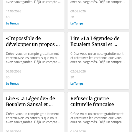
avez sauvegardés. Déjà un compte ? 
avez sauvegardés. Déjà un compte ? 
Se connecter Newsletter – du lundi 
Se connecter Faites plaisir à vos...
au...
11.06.2026
08.06.2026
40
50
Le Temps
Le Temps
«Impossible de 
Lire «La Légende» de 
développer un propos 
Boualem Sansal et 
nuancé»: le livre de 
ramener les polémiques 
Créez-vous un compte gratuitement 
Créez-vous un compte gratuitement 
Boualem Sansal chez 
à leur marge
et retrouvez les contenus que vous 
et retrouvez les contenus que vous 
avez sauvegardés. Déjà un compte ? 
avez sauvegardés. Déjà un compte ? 
Grasset, révélateur 
Se connecter Faites plaisir à vos...
Se connecter Faites plaisir à vos...
d’une guerre culturelle 
02.06.2026
02.06.2026
qui ronge la France
30
30
Le Temps
Le Temps
Lire «La Légende» de 
Refuser la guerre 
Boualem Sansal et 
culturelle française
ramener les polémiques 
Créez-vous un compte gratuitement 
Créez-vous un compte gratuitement 
à leur marge
et retrouvez les contenus que vous 
et retrouvez les contenus que vous 
avez sauvegardés. Déjà un compte ? 
avez sauvegardés. Déjà un compte ? 
Se connecter Faites plaisir à vos...
Se connecter La France est en 
guerre...
02.06.2026
01.06.2026