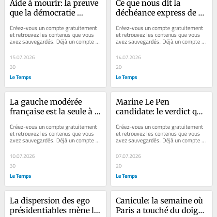
Aide à mourir: la preuve 
Ce que nous dit la 
que la démocratie 
déchéance express de 
française peut encore 
Jordan Bardella
Créez-vous un compte gratuitement 
Créez-vous un compte gratuitement 
fonctionner malgré la 
et retrouvez les contenus que vous 
et retrouvez les contenus que vous 
avez sauvegardés. Déjà un compte ? 
avez sauvegardés. Déjà un compte ? 
guerre culturelle
Se connecter «Cette après-midi...
Se connecter Faites plaisir à vos...
15.07.2026
14.07.2026
30
20
Le Temps
Le Temps
La gauche modérée 
Marine Le Pen 
française est la seule à 
candidate: le verdict qui 
complètement rater sa 
ouvre la campagne 
Créez-vous un compte gratuitement 
Créez-vous un compte gratuitement 
précampagne 
présidentielle plus qu’il 
et retrouvez les contenus que vous 
et retrouvez les contenus que vous 
avez sauvegardés. Déjà un compte ? 
avez sauvegardés. Déjà un compte ? 
présidentielle
ne la ferme
Se connecter Faites plaisir à vos...
Se connecter Chaque semaine, nous 
vous...
10.07.2026
07.07.2026
30
20
Le Temps
Le Temps
La dispersion des ego 
Canicule: la semaine où 
présidentiables mène la 
Paris a touché du doigt 