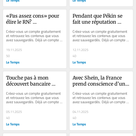
Le Temps
Le Temps
«Pas assez cons» pour 
Pendant que Pékin se 
élire le RN? 
fait une réputation 
Alain Souchon 
écolo, Paris s’étouffe sur 
Créez-vous un compte gratuitement 
Créez-vous un compte gratuitement 
se trompe de débat
le populisme
et retrouvez les contenus que vous 
et retrouvez les contenus que vous 
avez sauvegardés. Déjà un compte ? 
avez sauvegardés. Déjà un compte ? 
Se connecter Faites plaisir à vos...
Se connecter Faites plaisir à vos...
19.11.2025
12.11.2025
50
40
Le Temps
Le Temps
Touche pas à mon 
Avec Shein, la France 
découvert bancaire 
prend conscience d’une 
automatique!
jungle
Créez-vous un compte gratuitement 
Créez-vous un compte gratuitement 
et retrouvez les contenus que vous 
et retrouvez les contenus que vous 
avez sauvegardés. Déjà un compte ? 
avez sauvegardés. Déjà un compte ? 
Se connecter Faites plaisir à vos...
Se connecter C’est comme si un 
obscur...
05.11.2025
04.11.2025
40
40
Le Temps
Le Temps