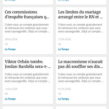
Ces commissions 
Les limites du mariage 
d’enquête françaises qui 
arrangé entre le RN et le 
partent en vrille
patronat français
Créez-vous un compte gratuitement 
Créez-vous un compte gratuitement 
et retrouvez les contenus que vous 
et retrouvez les contenus que vous 
avez sauvegardés. Déjà un compte ? 
avez sauvegardés. Déjà un compte ? 
Se connecter Faites plaisir à vos...
Se connecter Faites plaisir à vos...
28.04.2026
21.04.2026
40
50
Le Temps
Le Temps
Viktor Orbán tombe. 
Le macronisme n’aurait 
Jordan Bardella sera-t-il 
pas dû souffler ses dix 
là pour reprendre le 
bougies en catimini
Créez-vous un compte gratuitement 
Créez-vous un compte gratuitement 
flambeau?
et retrouvez les contenus que vous 
et retrouvez les contenus que vous 
avez sauvegardés. Déjà un compte ? 
avez sauvegardés. Déjà un compte ? 
Se connecter Faites plaisir à vos...
Se connecter Faites plaisir à vos...
14.04.2026
07.04.2026
60
50
Le Temps
Le Temps