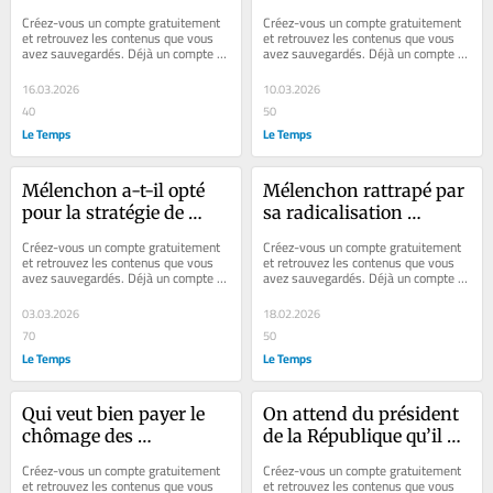
sanitaires (et du centre 
de la France
Créez-vous un compte gratuitement 
Créez-vous un compte gratuitement 
macroniste) en France
et retrouvez les contenus que vous 
et retrouvez les contenus que vous 
avez sauvegardés. Déjà un compte ? 
avez sauvegardés. Déjà un compte ? 
Se connecter Ces élections 
Se connecter Faites plaisir à vos...
municipales...
16.03.2026
10.03.2026
40
50
Le Temps
Le Temps
Mélenchon a-t-il opté 
Mélenchon rattrapé par 
pour la stratégie de 
sa radicalisation 
l'Insoumis jusqu'au 
irresponsable
Créez-vous un compte gratuitement 
Créez-vous un compte gratuitement 
pire?
et retrouvez les contenus que vous 
et retrouvez les contenus que vous 
avez sauvegardés. Déjà un compte ? 
avez sauvegardés. Déjà un compte ? 
Se connecter Faites plaisir à vos...
Se connecter Le meurtre du militant...
03.03.2026
18.02.2026
70
50
Le Temps
Le Temps
Qui veut bien payer le 
On attend du président 
chômage des 
de la République qu’il 
frontaliers?
agisse sur tout ce qui 
Créez-vous un compte gratuitement 
Créez-vous un compte gratuitement 
tient à cœur, même le 
et retrouvez les contenus que vous 
et retrouvez les contenus que vous 