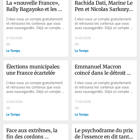
La «nouvelle France», 
Rachida Dati, Marine Le 
Bally Bagayoko et les 
Pen et Nicolas Sarkozy 
tensions d’un tournant
payent-ils pour la fin 
Créez-vous un compte gratuitement 
Créez-vous un compte gratuitement 
d’une époque?
et retrouvez les contenus que vous 
et retrouvez les contenus que vous 
avez sauvegardés. Déjà un compte ? 
avez sauvegardés. Déjà un compte ? 
Se connecter Faites plaisir à vos...
Se connecter Faites plaisir à vos...
31.03.2026
24.03.2026
60
50
Le Temps
Le Temps
Élections municipales: 
Emmanuel Macron 
une France écartelée
coincé dans le détroit 
d’Ormuz face à Donald 
Créez-vous un compte gratuitement 
Créez-vous un compte gratuitement 
Trump
et retrouvez les contenus que vous 
et retrouvez les contenus que vous 
avez sauvegardés. Déjà un compte ? 
avez sauvegardés. Déjà un compte ? 
Se connecter Les analyses n’auront 
Se connecter Faites plaisir à vos...
pas...
23.03.2026
17.03.2026
50
50
Le Temps
Le Temps
Face aux extrêmes, la 
Le psychodrame du prix 
fin des cordons 
de l’essence en dit tant 