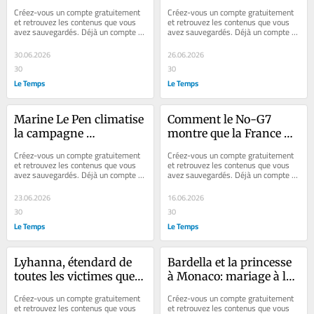
France rationnelle dans 
une nouvelle forme de 
Créez-vous un compte gratuitement 
Créez-vous un compte gratuitement 
le mur
crise du covid
et retrouvez les contenus que vous 
et retrouvez les contenus que vous 
avez sauvegardés. Déjà un compte ? 
avez sauvegardés. Déjà un compte ? 
Se connecter Faites plaisir à vos...
Se connecter Faites plaisir à vos...
30.06.2026
26.06.2026
30
30
Le Temps
Le Temps
Marine Le Pen climatise 
Comment le No-G7 
la campagne 
montre que la France 
présidentielle
s’est habituée à la casse
Créez-vous un compte gratuitement 
Créez-vous un compte gratuitement 
et retrouvez les contenus que vous 
et retrouvez les contenus que vous 
avez sauvegardés. Déjà un compte ? 
avez sauvegardés. Déjà un compte ? 
Se connecter Faites plaisir à vos...
Se connecter Faites plaisir à vos...
23.06.2026
16.06.2026
30
30
Le Temps
Le Temps
Lyhanna, étendard de 
Bardella et la princesse 
toutes les victimes que 
à Monaco: mariage à la 
l’Etat n’écoute pas
Sarkozy
Créez-vous un compte gratuitement 
Créez-vous un compte gratuitement 
et retrouvez les contenus que vous 
et retrouvez les contenus que vous 