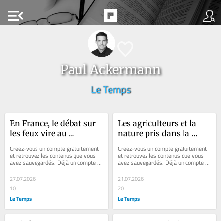
menu_open
Paul Ackermann
Le Temps
En France, le débat sur 
Les agriculteurs et la 
les feux vire au 
nature pris dans la 
populisme
démagogie du débat 
Créez-vous un compte gratuitement 
Créez-vous un compte gratuitement 
politique français
et retrouvez les contenus que vous 
et retrouvez les contenus que vous 
avez sauvegardés. Déjà un compte ? 
avez sauvegardés. Déjà un compte ? 
Se connecter Les avions militaires 
Se connecter Faites plaisir à vos...
mettent...
27.07.2026
21.07.2026
10
20
Le Temps
Le Temps