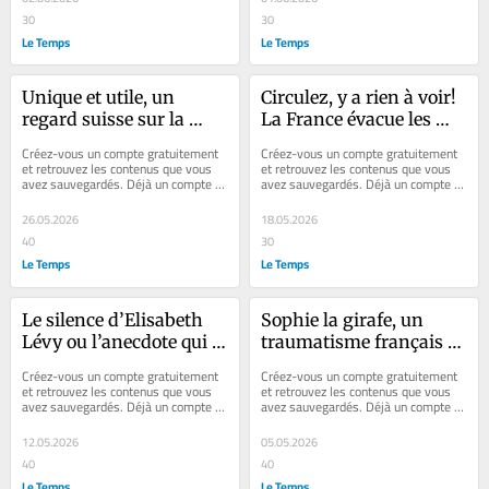
30
30
Le Temps
Le Temps
Unique et utile, un 
Circulez, y a rien à voir! 
regard suisse sur la 
La France évacue les 
France
craintes suisses sur le 
Créez-vous un compte gratuitement 
Créez-vous un compte gratuitement 
G7 d’Evian
et retrouvez les contenus que vous 
et retrouvez les contenus que vous 
avez sauvegardés. Déjà un compte ? 
avez sauvegardés. Déjà un compte ? 
Se connecter Résident de la 
Se connecter Faites plaisir à vos...
République...
26.05.2026
18.05.2026
40
30
Le Temps
Le Temps
Le silence d’Elisabeth 
Sophie la girafe, un 
Lévy ou l’anecdote qui 
traumatisme français 
montre que Vincent 
qui en dit tant
Créez-vous un compte gratuitement 
Créez-vous un compte gratuitement 
Bolloré peut 
et retrouvez les contenus que vous 
et retrouvez les contenus que vous 
avez sauvegardés. Déjà un compte ? 
avez sauvegardés. Déjà un compte ? 
s’autodétruire
Se connecter Faites plaisir à vos...
Se connecter Faites plaisir à vos...
12.05.2026
05.05.2026
40
40
Le Temps
Le Temps