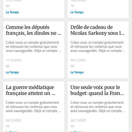
21.01.2026
14.01.2026
60
70
Le Temps
Le Temps
Comme les députés 
Drôle de cadeau de 
français, les dindes ne 
Nicolas Sarkozy sous le 
votent pas pour Noël
sapin
Créez-vous un compte gratuitement 
Créez-vous un compte gratuitement 
et retrouvez les contenus que vous 
et retrouvez les contenus que vous 
avez sauvegardés. Déjà un compte ? 
avez sauvegardés. Déjà un compte ? 
Se connecter Faites plaisir à vos...
Se connecter Faites plaisir à vos...
17.12.2025
09.12.2025
60
50
Le Temps
Le Temps
La guerre médiatique 
Une seule voix pour le 
française atteint un 
budget: quand la France 
stade inquiétant avec 
apprend 
Créez-vous un compte gratuitement 
Créez-vous un compte gratuitement 
l’entrée en scène de 
laborieusement le 
et retrouvez les contenus que vous 
et retrouvez les contenus que vous 
avez sauvegardés. Déjà un compte ? 
avez sauvegardés. Déjà un compte ? 
l’Elysée
compromis
Se connecter Faites plaisir à vos...
Se connecter Faites plaisir à vos...
03.12.2025
26.11.2025
50
50