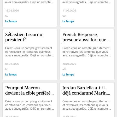
avez sauvegardés. Déjà un compte ? 
avez sauvegardés. Déjà un compte ? 
nombre de vaches au 
Se connecter Faites plaisir à vos...
Se connecter Faites plaisir à vos...
Salon de l’agriculture
18.02.2026
11.02.2026
60
60
Le Temps
Le Temps
Sébastien Lecornu 
French Response, 
président?
presque aussi fort que 
les lunettes de Macron
Créez-vous un compte gratuitement 
Créez-vous un compte gratuitement 
et retrouvez les contenus que vous 
et retrouvez les contenus que vous 
avez sauvegardés. Déjà un compte ? 
avez sauvegardés. Déjà un compte ? 
Se connecter Faites plaisir à vos...
Se connecter Faites plaisir à vos...
04.02.2026
28.01.2026
60
40
Le Temps
Le Temps
Pourquoi Macron 
Jordan Bardella a-t-il 
devient la cible préférée 
déjà condamné Marine 
du tyran de cour d’école 
Le Pen?
Créez-vous un compte gratuitement 
Créez-vous un compte gratuitement 
qu’est Donald Trump
et retrouvez les contenus que vous 
et retrouvez les contenus que vous 
avez sauvegardés. Déjà un compte ? 
avez sauvegardés. Déjà un compte ? 
Se connecter Faites plaisir à vos...
Se connecter Faites plaisir à vos...