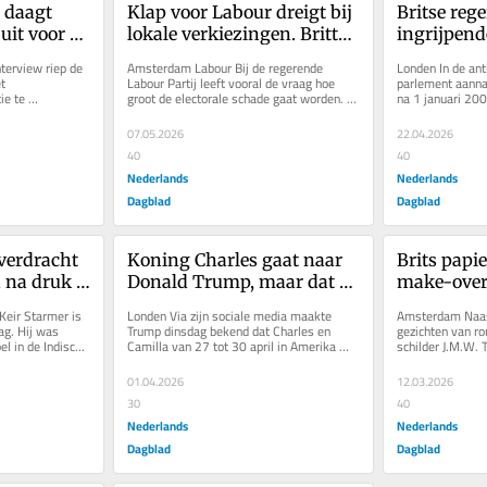
daagt 
Klap voor Labour dreigt bij 
Britse reg
it voor 
lokale verkiezingen. Britten 
ingrijpend
an de 
lijken te vluchten naar The 
een rookvr
terview riep de 
Amsterdam Labour Bij de regerende 
Londen In de ant
Greens en Reform UK
 
Labour Partij leeft vooral de vraag hoe 
parlement aanna
e te 
groot de electorale schade gaat worden. Er 
na 1 januari 200
aagde premier. 
wordt rekening gehouden met een...
tabaksproducten
07.05.2026
22.04.2026
40
40
Nederlands
Nederlands
Dagblad
Dagblad
verdracht 
Koning Charles gaat naar 
Brits papie
 na druk 
Donald Trump, maar dat 
make-over.
dracht 
staatsbezoek roept 
Austen mak
eir Starmer is 
Londen Via zijn sociale media maakte 
Amsterdam Naast 
weerstand op
bever, das 
g. Hij was 
Trump dinsdag bekend dat Charles en 
gezichten van ro
l in de Indische 
Camilla van 27 tot 30 april in Amerika 
schilder J.M.W. T
even,...
zijn, met ‘een prachtig banket’ in...
computerwetensc
zien op het...
01.04.2026
12.03.2026
30
40
Nederlands
Nederlands
Dagblad
Dagblad