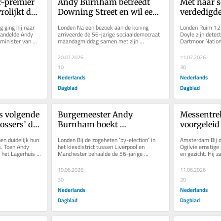
-premier 
Andy Burnham betreedt 
Met haar s
lijkt de 
Downing Street en wil een 
verdedigde
. ‘De 
linksere koers varen dan 
Widdecomb
 ging hij naar 
Londen Na een bezoek aan de koning 
Londen Ruim 125
antocht’
zijn voorganger
rechts bele
wandelde Andy 
arriveerde de 56-jarige sociaaldemocraat 
Doyle zijn detec
inister van 
maandagmiddag samen met zijn 
Dartmoor Nationa
veel Britt
re Inn...
Nederlandse vrouw Marie-France van Heel 
de bloedhond van
bij...
20.07.2026
11.07.2026
10
30
Nederlands
Nederlands
Dagblad
Dagblad
 volgende 
Burgemeester Andy 
Messentrek
ossers’ die 
Burnham boekt 
voorgeleid 
d 
verkiezingszege en kan 
bijkomt van
en duidelijk hun 
Londen Bij de zogeheten ‘by-election’ in 
Amsterdam Bij de
lottrekken
premier Keir Starmer nu 
geweld
. Toen Andy 
het kiesdistrict tussen Liverpool en 
Ogilvie ernstige 
het Lagerhuis 
Manchester behaalde de 56-jarige 
en gezicht. Hij 
uitdagen
eëdigd...
Burnham bijna 55 procent van de...
De familie van he
19.06.2026
11.06.2026
30
20
Nederlands
Nederlands
Dagblad
Dagblad