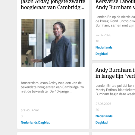
Jason Arday, jongste zwarte 
Kersverse Labour
hoogleraar van Cambridge, 
Andy Burnham vro
stapt op na 
morrende natie op
Londen En op de vierde dag
beschuldigingen van 
cavalerie is in a
de kroeg. Rond lunchtijd 
Burnham, samen met zijn m
plagiaat en onwaarheden
Financiën, donderdag de Ha
24.07.2026
10
Nederlands
Dagblad
Andy Burnham is
in lange lijn ‘verl
stuurloos Verenig
Amsterdam Jason Arday was een van de 
Londen Britse politici kenn
bekendste hoogleraren van Cambridge, zo 
Koninkrijk wil v
Monty Python-klassiekers
niet de bekendste. De 40-jarige 
Burnham begin deze week 
onderwijssocioloog was ook de...
binnenliep om te worden b
27.06.2026
30
previous day
Nederlands
3
Nederlands Dagblad
Dagblad