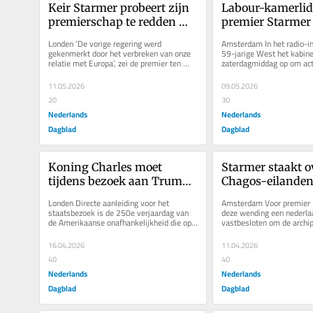
Keir Starmer probeert zijn 
Labour-kamerlid 
premierschap te redden 
premier Starmer u
met pleidooi voor terugkeer 
het leiderschap v
Londen ‘De vorige regering werd 
Amsterdam In het radio-in
in het ‘hart van Europa’
partij
gekenmerkt door het verbreken van onze 
59-jarige West het kabinet
relatie met Europa’, zei de premier ten 
zaterdagmiddag op om acti
overstaan van enthousiast klappende...
ondernemen tegen de gepl
Als dat niet...
11.05.2026
09.05.2026
20
30
Nederlands
Nederlands
Dagblad
Dagblad
Koning Charles moet 
Starmer staakt o
tijdens bezoek aan Trump 
Chagos-eilanden
de Brits-Amerikaanse 
van Trump. ‘Over
Londen Directe aanleiding voor het 
Amsterdam Voor premier K
relatie verbeteren
was stommiteit’
staatsbezoek is de 250e verjaardag van 
deze wending een nederlaa
de Amerikaanse onafhankelijkheid die op 
vastbesloten om de archipe
4 juli wordt gevierd. Charles is de...
Oceaan aan Mauritius te g
16.04.2026
11.04.2026
40
40
Nederlands
Nederlands
Dagblad
Dagblad