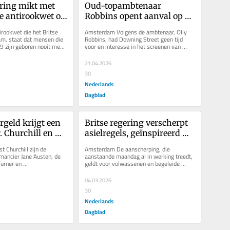
ering mikt met 
Oud-topambtenaar 
e antirookwet op 
Robbins opent aanval op 
ije generatie
premier Keir Starmer in 
irookwet die het Britse 
Amsterdam Volgens de ambtenaar, Olly 
Mandelson-affaire
m, staat dat mensen die 
Robbins, had Downing Street geen tijd 
9 zijn geboren nooit meer 
voor en interesse in het screenen van 
 kunnen kopen....
Mandelson. De premier stelt echter...
21.04.2026
30
Nederlands
Dagblad
rgeld krijgt een 
Britse regering verscherpt 
 Churchill en 
asielregels, geïnspireerd 
en plaats voor 
door het Deense model
Churchill zijn de 
Amsterdam De aanscherping, die 
of otter
mancier Jane Austen, de 
aanstaande maandag al in werking treedt, 
urner en 
geldt voor volwassenen en begeleide 
happer Alan Turing te 
minderjarigen. Als na dertig maanden...
04.03.2026
30
Nederlands
Dagblad