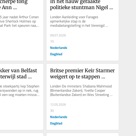
cherpe tong 
In het nauw geraakte 
 Ann 
politieke stuntman Nigel 
e (78) hard 
Farage slaat om zich heen 
 jaar nadat Arthur Conan 
Londen Aanleiding voor Farages 
id, toch liepen 
en waagt een curieuze gok
tive Sherlock Holmes op 
opmerkelijke stap is de 
l Park liet speuren naar 
mediabelangstelling in het Verenigd 
en met haar weg
 de...
Koninkrijk voor dubieuze financiële giften 
aan de leider...
09.07.2026
10
Nederlands
Dagblad
ker van Belfast 
Britse premier Keir Starmer 
terwijl stad 
weigert op te stappen 
 racistisch 
ondanks een opstand van 
 steekpartij liep Stephen 
Londen De ministers Shabana Mahmood 
zijn eigen ministers
snijwonden op in nek, rug 
(Binnenlandse Zaken), Yvette Cooper 
zal een oog moeten missen. 
(Buitenlandse Zaken) en Wes Streeting 
t...
(Volksgezondheid) hebben volgens Britse...
12.05.2026
30
Nederlands
Dagblad