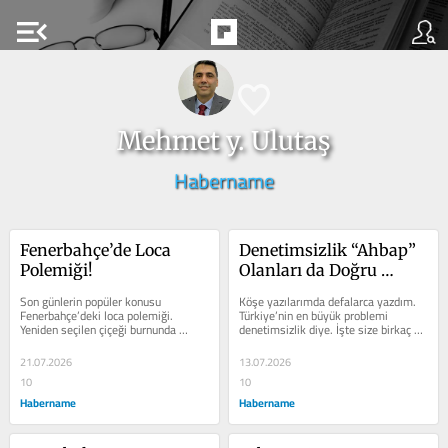
menu_open
Mehmet y. Ulutaş
Habername
Fenerbahçe’de Loca 
Denetimsizlik “Ahbap” 
Polemiği!
Olanları da Doğru 
Yoldan Saptırabilir!
Son günlerin popüler konusu 
Köşe yazılarımda defalarca yazdım. 
Fenerbahçe’deki loca polemiği. 
Türkiye’nin en büyük problemi 
Yeniden seçilen çiçeği burnunda 
denetimsizlik diye. İşte size birkaç 
başkan Aziz Yıldırım ve yönetiminin 
örnek: Bolu Kartalkaya Oteli...
son...
21.07.2026
13.07.2026
10
10
Habername
Habername