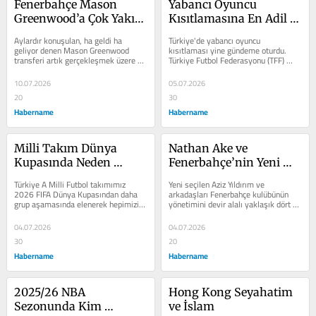
Fenerbahçe Mason 
Yabancı Oyuncu 
Greenwood’a Çok Yakın 
Kısıtlamasına En Adil 
Çünkü…
Çözümü Buldum!
Aylardır konuşulan, ha geldi ha 
Türkiye'de yabancı oyuncu 
geliyor denen Mason Greenwood 
kısıtlaması yine gündeme oturdu. 
transferi artık gerçekleşmek üzere ve 
Türkiye Futbol Federasyonu (TFF) 
oyuncu Fenerbahçe’ya çok yakın. 
defalarca 10 4 kuralı geçerli dese 
İşte...
de...
10.07.2026
05.07.2026
20
30
Habername
Habername
Milli Takım Dünya 
Nathan Ake ve 
Kupasında Neden 
Fenerbahçe’nin Yeni 
Başarısız Oldu
Transfer Siyaseti
Türkiye A Milli Futbol takımımız 
Yeni seçilen Aziz Yıldırım ve 
2026 FIFA Dünya Kupasından daha 
arkadaşları Fenerbahçe kulübünün 
grup aşamasında elenerek hepimizi 
yönetimini devir alalı yaklaşık dört 
üzdü. Üstelik yenildiği takımların...
hafta oldu ve medya için...
04.07.2026
04.07.2026
30
20
Habername
Habername
2025/26 NBA 
Hong Kong Seyahatim 
Sezonunda Kim 
ve İslam