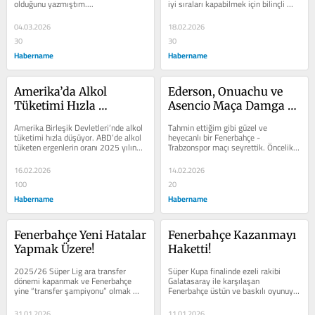
olduğunu yazmıştım....
iyi sıraları kapabilmek için bilinçli 
olarak yenilmeyi kolaylaştıran...
04.03.2026
18.02.2026
30
30
Habername
Habername
Amerika’da Alkol 
Ederson, Onuachu ve 
Tüketimi Hızla 
Asencio Maça Damga 
Düşüyor!
Vurdular!
Amerika Birleşik Devletleri’nde alkol 
Tahmin ettiğim gibi güzel ve 
tüketimi hızla düşüyor. ABD’de alkol 
heyecanlı bir Fenerbahçe - 
tüketen ergenlerin oranı 2025 yılında 
Trabzonspor maçı seyrettik. Öncelikle 
yapılan bir ankete...
iki takımı da kutluyorum. Ama 
yapılan hatalar...
16.02.2026
14.02.2026
100
20
Habername
Habername
Fenerbahçe Yeni Hatalar 
Fenerbahçe Kazanmayı 
Yapmak Üzere!
Haketti!
2025/26 Süper Lig ara transfer 
Süper Kupa finalinde ezeli rakibi 
dönemi kapanmak ve Fenerbahçe 
Galatasaray ile karşılaşan 
yine “transfer şampiyonu” olmak 
Fenerbahçe üstün ve baskılı oyunuyla 
üzere. 45 yıldır Fenerbahçeliyim ve 
fazlasıyla hakettiği kupayı 
kulübü...
kazanarak...
31.01.2026
11.01.2026