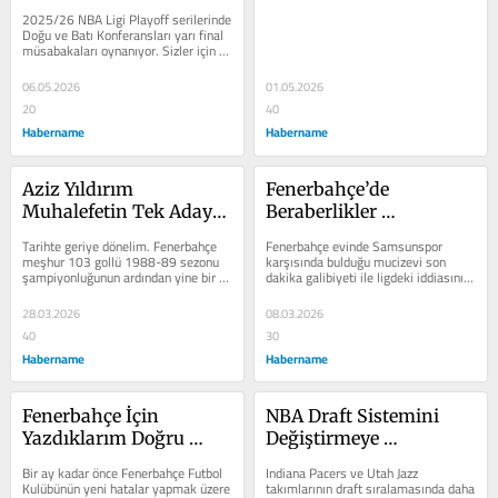
Şampiyon Olur?
2025/26 NBA Ligi Playoff serilerinde 
Doğu ve Batı Konferansları yarı final 
müsabakaları oynanıyor. Sizler için 
bu sekiz (8) takımı analiz...
06.05.2026
01.05.2026
20
40
Habername
Habername
Aziz Yıldırım 
Fenerbahçe’de 
Muhalefetin Tek Adayı 
Beraberlikler 
Olmalı!
Kandırıyor!
Tarihte geriye dönelim. Fenerbahçe 
Fenerbahçe evinde Samsunspor 
meşhur 103 gollü 1988-89 sezonu 
karşısında bulduğu mucizevi son 
şampiyonluğunun ardından yine bir 
dakika galibiyeti ile ligdeki iddiasını 
başarısız döneme girmişti. Önce...
devam ettirdi. Aksi taktirde 
Fenerbahçe...
28.03.2026
08.03.2026
40
30
Habername
Habername
Fenerbahçe İçin 
NBA Draft Sistemini 
Yazdıklarım Doğru 
Değiştirmeye 
Çıktı! Üzgünüm!
Hazırlanıyor!
Bir ay kadar önce Fenerbahçe Futbol 
Indiana Pacers ve Utah Jazz 
Kulübünün yeni hatalar yapmak üzere 
takımlarının draft sıralamasında daha 