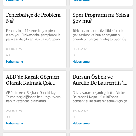
Fenerbahçe’de Problem 
Spor Programı mı Yoksa 
Ne?
Şov mu?
Fenerbahçe 11 senedir şampiyon 
Türk insanı sporu, özellikle futbolu 
olamıyor. Bir kez daha şampiyonluk 
çok seviyor ve bunlar hayatının 
parolasıyla çıkılan 2025/26 Süperlig 
önemli bir parçasını oluşturuyor. Öyle 
sezonu bakın nasıl başladı....
ki tuttuğu takımın haftada...
09.10.2025
30.09.2025
40
30
Habername
Habername
ABD’de Kaçak Göçmen 
Dursun Özbek ve 
Olarak Kalmak Çok 
Aurelio De Laurentiis’in 
Zorlaştı!
Osimhen Düellosuna 
ABD’nin yeni Başkanı Donald Jay 
Galatasaray başarılı golcüsü Victor 
Arnold Schwarzenegger 
Trump seçildiğinden beri kaçak veya 
Osimhen’i Napoli Kulübü’nden 
henüz vatandaş olamamış 
bonservisi ile transfer etmek için çok 
Müdahil Olur mu 
göçmenlerin Amerika’da kalmaları 
uzun zamandır uğraşıyor....
Acaba?
iyice...
26.08.2025
15.07.2025
30
30
Habername
Habername