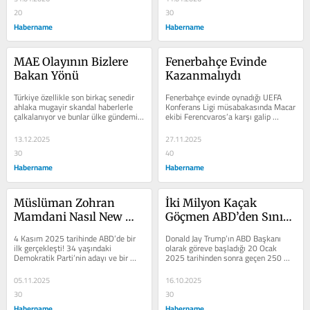
20
30
Habername
Habername
MAE Olayının Bizlere 
Fenerbahçe Evinde 
Bakan Yönü
Kazanmalıydı
Türkiye özellikle son birkaç senedir 
Fenerbahçe evinde oynadığı UEFA 
ahlaka mugayir skandal haberlerle 
Konferans Ligi müsabakasında Macar 
çalkalanıyor ve bunlar ülke gündemini 
ekibi Ferencvaros’a karşı galip 
ele geçirmiş durumda. Önce...
gelmeliydi ama bir puana razı oldu....
13.12.2025
27.11.2025
30
40
Habername
Habername
Müslüman Zohran 
İki Milyon Kaçak 
Mamdani Nasıl New 
Göçmen ABD’den Sınır 
York Belediye Başkanı 
Dışı Edildi!
4 Kasım 2025 tarihinde ABD’de bir 
Donald Jay Trump’ın ABD Başkanı 
Seçildi?
ilk gerçekleşti! 34 yaşındaki 
olarak göreve başladığı 20 Ocak 
Demokratik Parti’nin adayı ve bir 
2025 tarihinden sonra geçen 250 
Müslüman olan Zohran Mamdani 
günde iki milyondan fazla yasadışı...
ABD’nin...
05.11.2025
16.10.2025
30
30
Habername
Habername