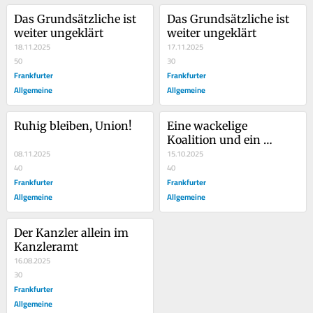
Das Grundsätzliche ist 
Das Grundsätzliche ist 
weiter ungeklärt
weiter ungeklärt
18.11.2025
17.11.2025
50
30
Frankfurter
Frankfurter
Allgemeine
Allgemeine
Ruhig bleiben, Union!
Eine wackelige 
Koalition und ein 
08.11.2025
dünnhäutiger Minister
15.10.2025
40
40
Frankfurter
Frankfurter
Allgemeine
Allgemeine
Der Kanzler allein im 
Kanzleramt
16.08.2025
30
Frankfurter
Allgemeine