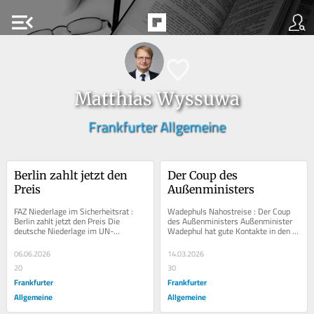
menu_open
Matthias Wyssuwa
Frankfurter Allgemeine
Berlin zahlt jetzt den 
Der Coup des 
Preis
Außenministers
FAZ Niederlage im Sicherheitsrat : 
Wadephuls Nahostreise : Der Coup 
Berlin zahlt jetzt den Preis Die 
des Außenministers Außenminister 
deutsche Niederlage im UN-
Wadephul hat gute Kontakte in den 
Sicherheitsrat ist schmerzlich. Aber 
Nahen Osten. Jetzt ist der perfekte 
aus ihr kann auch...
Zeitpunkt,...
06.06.2026
14.03.2026
20
30
Frankfurter
Frankfurter
Allgemeine
Allgemeine