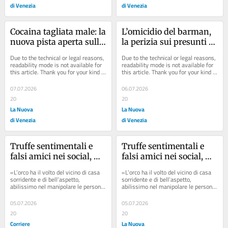
di Venezia
di Venezia
Cocaina tagliata male: la 
L’omicidio del barman, 
nuova pista aperta sulla 
la perizia sui presunti 
morte di Kashem
killer: «Salvagno 
Due to the technical or legal reasons, 
Due to the technical or legal reasons, 
narcisista e Vescovo 
readability mode is not available for 
readability mode is not available for 
this article. Thank you for your kind 
this article. Thank you for your kind 
sfruttatore»
understanding.
understanding.
07.07.2026
06.07.2026
20
20
La Nuova
La Nuova
di Venezia
di Venezia
Truffe sentimentali e 
Truffe sentimentali e 
falsi amici nei social, 
falsi amici nei social, 
l’allarme della postale: 
l’allarme della postale: 
«L’orco ha il volto del vicino di casa 
«L’orco ha il volto del vicino di casa 
«Basta un clic per 
«Basta un clic per 
sorridente e di bell’aspetto, 
sorridente e di bell’aspetto, 
abilissimo nel manipolare le persone 
abilissimo nel manipolare le persone 
rovinarsi la vita»
rovinarsi la vita»
più fragili e insinuarsi nella loro...
più fragili e insinuarsi nella loro...
05.07.2026
05.07.2026
20
20
Corriere
La Nuova