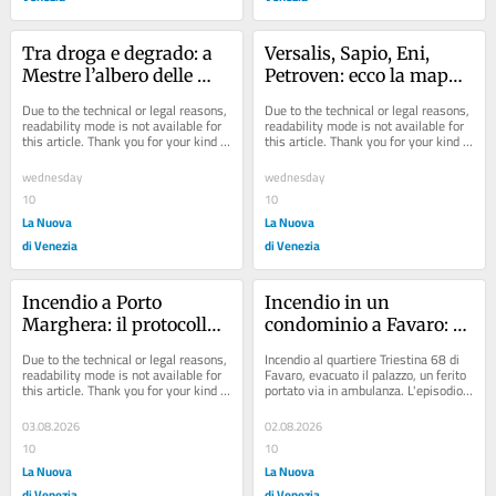
Tra droga e degrado: a 
Versalis, Sapio, Eni, 
Mestre l’albero delle 
Petroven: ecco la mappa 
siringhe
degli stabilimenti più 
Due to the technical or legal reasons, 
Due to the technical or legal reasons, 
pericolosi a Porto 
readability mode is not available for 
readability mode is not available for 
this article. Thank you for your kind 
this article. Thank you for your kind 
Marghera
understanding.
understanding.
wednesday
wednesday
10
10
La Nuova
La Nuova
di Venezia
di Venezia
Incendio a Porto 
Incendio in un 
Marghera: il protocollo 
condominio a Favaro: 
di allertamento scaduto 
un ferito trasportato in 
Due to the technical or legal reasons, 
Incendio al quartiere Triestina 68 di 
(e in proroga) e il 
ambulanza
readability mode is not available for 
Favaro, evacuato il palazzo, un ferito 
this article. Thank you for your kind 
portato via in ambulanza. L'episodio 
mancato allarme
understanding.
attorno alle 14.40 di domenica...
03.08.2026
02.08.2026
10
10
La Nuova
La Nuova
di Venezia
di Venezia