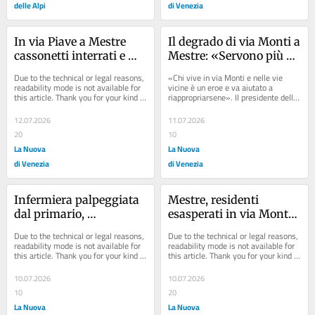
delle Alpi
di Venezia
In via Piave a Mestre 
Il degrado di via Monti a 
cassonetti interrati e 
Mestre: «Servono più 
telecamere contro lo 
controlli, la situazione è 
Due to the technical or legal reasons, 
«Chi vive in via Monti e nelle vie 
spaccio
difficile. Residenti eroi»
readability mode is not available for 
vicine è un eroe e va aiutato a 
this article. Thank you for your kind 
riappropriarsene». Il presidente della 
understanding.
Municipalità di Mestre, Gennaro 
Marotta,...
12.07.2026
11.07.2026
20
10
La Nuova
La Nuova
di Venezia
di Venezia
Infermiera palpeggiata 
Mestre, residenti 
dal primario, 
esasperati in via Monti: 
condannato l’ospedale: 
«Degrado, spaccio e 
Due to the technical or legal reasons, 
Due to the technical or legal reasons, 
risarcimento da 11 mila 
paura sotto casa»
readability mode is not available for 
readability mode is not available for 
this article. Thank you for your kind 
this article. Thank you for your kind 
euro
understanding.
understanding.
10.07.2026
10.07.2026
10
20
La Nuova
La Nuova