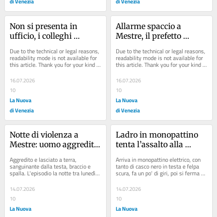
di Venezia
di Venezia
Non si presenta in 
Allarme spaccio a 
ufficio, i colleghi 
Mestre, il prefetto 
lanciano l’allarme: 
assicura: «Ci saranno 
Due to the technical or legal reasons, 
Due to the technical or legal reasons, 
muore d’infarto a 56 
più controlli in tutto il 
readability mode is not available for 
readability mode is not available for 
this article. Thank you for your kind 
this article. Thank you for your kind 
anni
territorio»
understanding.
understanding.
16.07.2026
16.07.2026
10
10
La Nuova
La Nuova
di Venezia
di Venezia
Notte di violenza a 
Ladro in monopattino 
Mestre: uomo aggredito 
tenta l’assalto alla 
e abbandonato a terra
pasticceria Ceccon a 
Aggredito e lasciato a terra, 
Arriva in monopattino elettrico, con 
Carpenedo
sanguinante dalla testa, braccio e 
tanto di casco nero in testa e felpa 
spalla. L'episodio la notte tra lunedì e 
scura, fa un po' di giri, poi si ferma 
martedì 14 luglio, poco prima delle...
davanti all'entrata...
14.07.2026
14.07.2026
10
10
La Nuova
La Nuova