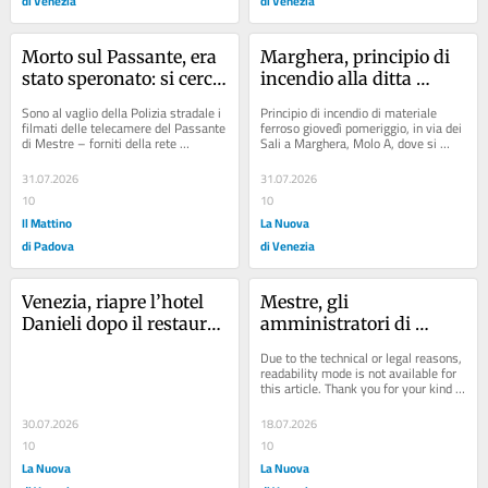
di Venezia
di Venezia
Morto sul Passante, era 
Marghera, principio di 
stato speronato: si cerca 
incendio alla ditta 
l’auto pirata nei filmati
Multiservice
Sono al vaglio della Polizia stradale i 
Principio di incendio di materiale 
filmati delle telecamere del Passante 
ferroso giovedì pomeriggio, in via dei 
di Mestre – forniti della rete 
Sali a Marghera, Molo A, dove si 
autostradale gestita dalla Cav,...
trova la ditta Multiservice, impresa...
31.07.2026
31.07.2026
10
10
Il Mattino
La Nuova
di Padova
di Venezia
Venezia, riapre l’hotel 
Mestre, gli 
Danieli dopo il restauro: 
amministratori di 
nuovo capitolo con Four 
condominio contro il 
Due to the technical or legal reasons, 
Seasons
degrado: «Facciamo da 
readability mode is not available for 
this article. Thank you for your kind 
parafulmini ai 
understanding.
residenti»
30.07.2026
18.07.2026
10
10
La Nuova
La Nuova