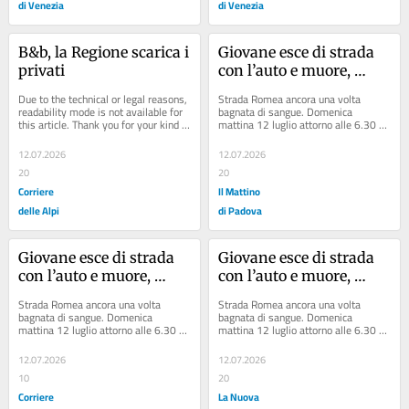
di Venezia
di Venezia
B&b, la Regione scarica i 
Giovane esce di strada 
privati
con l’auto e muore, 
ancora una tragedia 
Due to the technical or legal reasons, 
Strada Romea ancora una volta 
sulla Romea
readability mode is not available for 
bagnata di sangue. Domenica 
this article. Thank you for your kind 
mattina 12 luglio attorno alle 6.30 
understanding.
ennesimo incidente lungo la statale, 
all'altezza...
12.07.2026
12.07.2026
20
20
Corriere
Il Mattino
delle Alpi
di Padova
Giovane esce di strada 
Giovane esce di strada 
con l’auto e muore, 
con l’auto e muore, 
ancora una tragedia 
ancora una tragedia 
Strada Romea ancora una volta 
Strada Romea ancora una volta 
sulla Romea
sulla Romea
bagnata di sangue. Domenica 
bagnata di sangue. Domenica 
mattina 12 luglio attorno alle 6.30 
mattina 12 luglio attorno alle 6.30 
ennesimo incidente lungo la statale, 
ennesimo incidente lungo la statale, 
all'altezza...
all'altezza...
12.07.2026
12.07.2026
10
20
Corriere
La Nuova