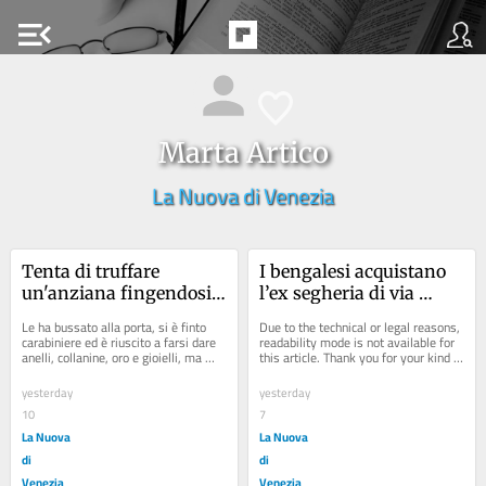
menu_open
Marta Artico
La Nuova di Venezia
Tenta di truffare 
I bengalesi acquistano 
un'anziana fingendosi 
l’ex segheria di via 
un carabiniere: 26enne 
Giustizia a Mestre
Le ha bussato alla porta, si è finto 
Due to the technical or legal reasons, 
arrestato
carabiniere ed è riuscito a farsi dare 
readability mode is not available for 
anelli, collanine, oro e gioielli, ma 
this article. Thank you for your kind 
mentre stava per fuggire,...
understanding.
yesterday
yesterday
10
7
La Nuova
La Nuova
di
di
Venezia
Venezia