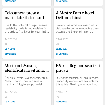
di Venezia
di Venezia
Telecamera presa a 
A Mestre Pam e hotel 
martellate: il clochard 
Delfino chiusi 
Pasquale condannato a 
diventano rifugio per 
Due to the technical or legal reasons, 
Fioriere trasformate in cassonetti a 
quattro anni
disperati: danni, rifiuti e 
readability mode is not available for 
cielo aperto, con le immondizie che si 
this article. Thank you for your kind 
accumulano di giorno in giorno 
tanfo
understanding.
settimana in settimana emanando un 
odore...
14.07.2026
13.07.2026
10
20
La Nuova
La Nuova
di Venezia
di Venezia
Morto nel Muson, 
B&b, la Regione scarica i 
identificata la vittima: 
privati
aveva 24 anni
È di Alex Favaro, 24enne residente a 
Due to the technical or legal reasons, 
Noale, il corpo rinvenuto sabato 
readability mode is not available for 
mattina, 11 luglio, sul ponte del 
this article. Thank you for your kind 
Muson in centro a Mirano. I genitori 
understanding.
ne...
12.07.2026
12.07.2026
20
10
La Nuova
La Nuova