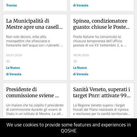
Treviso
di Venezia
La Municipalità di 
Spinea, condizionatore 
Mestre apre una casella 
guasto: chiuse le Poste 
di posta per le buone 
di via XX Settembre
Non solo decoro, erba alta, 
Poste Italiane ha comunicato la 
notizie
monopattini che sfrecciano e 
chiusura temporanea dell'ufficio 
fontanelle dell’acqua con i rubinetti 
postale di via XX Settembre 2, a 
smontati da vandali. Ma anche buone 
Spinea, a partire dal 30 giugno 2026, 
notizie da...
a causa...
03.07.2026
30.06.2026
30
30
La Nuova
La Nuova
di Venezia
di Venezia
Presidente di 
Sanità Veneto, superati i 
commissione sviene 
target Pnrr: attivate 99 
durante gli esami, i 
Case di comunità e 33 
Un malore che ha colpito il presidente 
La Regione Veneto supera i target 
sindacati: «Scuole non 
Ospedali di comunità
di commissione durante gli esami di 
fissati dal Piano nazionale di ripresa 
Stato in un istituto di Mestre. Le alte 
e resilienza per la sanità territoriale. 
adatte a fronteggiare il 
temperature hanno causato un...
La Giunta regionale ha approvato...
caldo estremo»
We use cookies to provide some features and experiences in
30.06.2026
30.06.2026
QOSHE
30
40
Corriere
Corriere