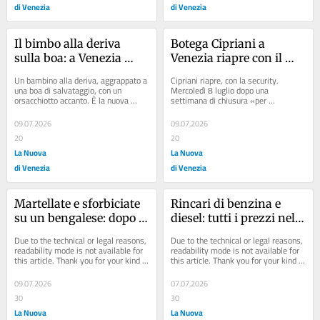
di Venezia
di Venezia
Il bimbo alla deriva 
Botega Cipriani a 
sulla boa: a Venezia 
Venezia riapre con il 
l’ultima provocazione 
vigilante anti 
Un bambino alla deriva, aggrappato a 
Cipriani riapre, con la security. 
dello street artist 
borseggiatori
una boa di salvataggio, con un 
Mercoledì 8 luglio dopo una 
orsacchiotto accanto. È la nuova 
settimana di chiusura «per 
Colomina
installazione comparsa sull’acqua del 
aggressione», la Bottega Cipriani di 
Rio di...
Frezzeria, ha...
09.07.2026
09.07.2026
20
20
La Nuova
La Nuova
di Venezia
di Venezia
Martellate e sforbiciate 
Rincari di benzina e 
su un bengalese: dopo 11 
diesel: tutti i prezzi nel 
anni due connazionali 
Veneziano
Due to the technical or legal reasons, 
Due to the technical or legal reasons, 
condannati
readability mode is not available for 
readability mode is not available for 
this article. Thank you for your kind 
this article. Thank you for your kind 
understanding.
understanding.
09.07.2026
07.07.2026
30
30
La Nuova
La Nuova