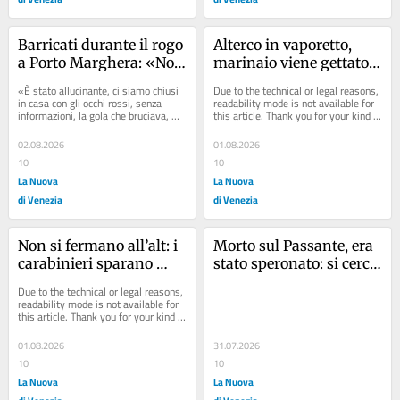
Barricati durante il rogo 
Alterco in vaporetto, 
a Porto Marghera: «Noi, 
marinaio viene gettato 
chiusi in casa con la 
in acqua di notte: 
«È stato allucinante, ci siamo chiusi 
Due to the technical or legal reasons, 
gola che bruciava»
tragedia sfiorata
in casa con gli occhi rossi, senza 
readability mode is not available for 
informazioni, la gola che bruciava, 
this article. Thank you for your kind 
allo sbaraglio, e nessuno sa 
understanding.
davvero...
02.08.2026
01.08.2026
10
10
La Nuova
La Nuova
di Venezia
di Venezia
Non si fermano all’alt: i 
Morto sul Passante, era 
carabinieri sparano 
stato speronato: si cerca 
contro l’auto in fuga
l’auto pirata nei filmati
Due to the technical or legal reasons, 
readability mode is not available for 
this article. Thank you for your kind 
understanding.
01.08.2026
31.07.2026
10
10
La Nuova
La Nuova