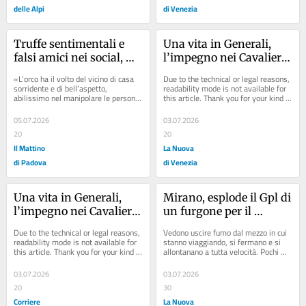
delle Alpi
di Venezia
Truffe sentimentali e 
Una vita in Generali, 
falsi amici nei social, 
l’impegno nei Cavalieri 
l’allarme della postale: 
di San Marco: chi era la 
«L’orco ha il volto del vicino di casa 
Due to the technical or legal reasons, 
«Basta un clic per 
vittima dell’incidente in 
sorridente e di bell’aspetto, 
readability mode is not available for 
abilissimo nel manipolare le persone 
this article. Thank you for your kind 
rovinarsi la vita»
galleria a Belluno
più fragili e insinuarsi nella loro...
understanding.
05.07.2026
03.07.2026
20
20
Il Mattino
La Nuova
di Padova
di Venezia
Una vita in Generali, 
Mirano, esplode il Gpl di 
l’impegno nei Cavalieri 
un furgone per il 
di San Marco: chi era la 
trasporto disabili: in tre 
Due to the technical or legal reasons, 
Vedono uscire fumo dal mezzo in cui 
vittima dell’incidente
riescono a salvarsi
readability mode is not available for 
stanno viaggiando, si fermano e si 
this article. Thank you for your kind 
allontanano a tutta velocità. Pochi 
understanding.
istanti dopo salta in aria l’impianto 
di...
03.07.2026
03.07.2026
20
30
Corriere
La Nuova