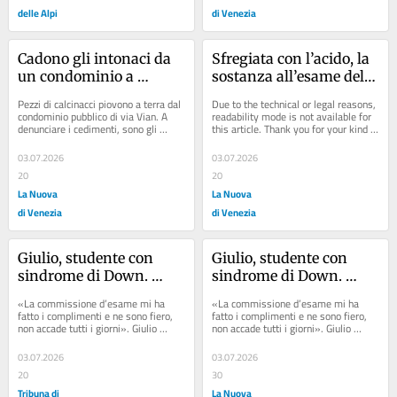
delle Alpi
di Venezia
Cadono gli intonaci da 
Sfregiata con l’acido, la 
un condominio a 
sostanza all’esame del 
Mestre, il comitato di 
Ris. Svolta per scoprire 
Pezzi di calcinacci piovono a terra dal 
Due to the technical or legal reasons, 
quartiere al Comune: 
l’aggressore
condominio pubblico di via Vian. A 
readability mode is not available for 
denunciare i cedimenti, sono gli 
this article. Thank you for your kind 
«Intervenite»
abitanti del quartiere Pertini, e...
understanding.
03.07.2026
03.07.2026
20
20
La Nuova
La Nuova
di Venezia
di Venezia
Giulio, studente con 
Giulio, studente con 
sindrome di Down. 
sindrome di Down. 
Oltre le barriere prende 
Oltre le barriere prende 
«La commissione d’esame mi ha 
«La commissione d’esame mi ha 
100 alla Maturità
100 alla Maturità
fatto i complimenti e ne sono fiero, 
fatto i complimenti e ne sono fiero, 
non accade tutti i giorni». Giulio 
non accade tutti i giorni». Giulio 
Mattarollo, classe 2006, sguardo 
Mattarollo, classe 2006, sguardo 
acuto e una...
acuto e una...
03.07.2026
03.07.2026
20
30
Tribuna di
La Nuova