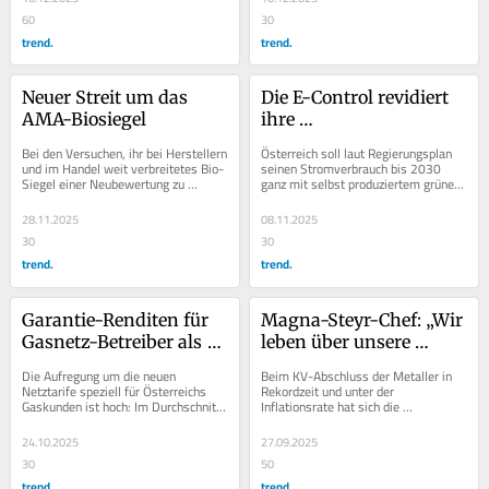
60
30
trend.
trend.
Neuer Streit um das 
Die E-Control revidiert 
AMA-Biosiegel
ihre 
Ökostromberechnung
Bei den Versuchen, ihr bei Herstellern 
Österreich soll laut Regierungsplan 
und im Handel weit verbreitetes Bio-
seinen Stromverbrauch bis 2030 
Siegel einer Neubewertung zu 
ganz mit selbst produziertem grünem 
unterziehen – samt neuem 
Strom abdecken. Nicht wirklich, 
Werbeauftritt –,...
aber...
28.11.2025
08.11.2025
30
30
trend.
trend.
Garantie-Renditen für 
Magna-Steyr-Chef: „Wir 
Gasnetz-Betreiber als 
leben über unsere 
Tarif-Booster
Verhältnisse“
Die Aufregung um die neuen 
Beim KV-Abschluss der Metaller in 
Netztarife speziell für Österreichs 
Rekordzeit und unter der 
Gaskunden ist hoch: Im Durchschnitt 
Inflationsrate hat sich die 
sollen die Entgelte im kommenden 
Gewerkschaft offensichtlich 
Jahr um 18...
Warnungen aus der Industrie zu...
24.10.2025
27.09.2025
30
50
trend.
trend.