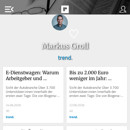
menu_open
Markus Groll
trend.
E-Dienstwagen: Warum 
Bis zu 2.000 Euro 
Arbeitgeber und 
weniger im Jahr: 
Arbeitnehmer jetzt 
Warum Österreichs 
Sicht der Autobranche Über 3.700 
Sicht der Autobranche Über 3.700 
gemeinsam auf die 
Wirtschaft gegen die 
Unterstützer:innen innerhalb der 
Unterstützer:innen innerhalb der 
ersten zwei Tage: Die von Biogena-
ersten zwei Tage: Die von Biogena-
Barrikaden gehen
neue E-Auto-Steuer 
Gründer und -CEO Albert 
Gründer und -CEO Albert 
aufbegehrt
Schmidbauer initiierte...
Schmidbauer initiierte...
24.06.2026
22.06.2026
30
40
trend.
trend.