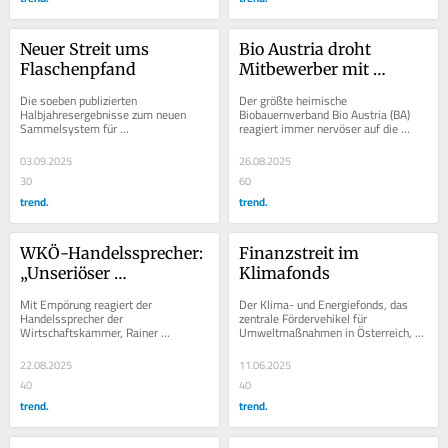
Neuer Streit ums 
Bio Austria droht 
Flaschenpfand
Mitbewerber mit 
Wettbewerbsklagen
Die soeben publizierten 
Der größte heimische 
Halbjahresergebnisse zum neuen 
Biobauernverband Bio Austria (BA) 
Sammelsystem für 
reagiert immer nervöser auf die 
Plastikpfandflaschen werfen brisante 
Aktivitäten des deutschen 
Fragen zu Mengen und Geldflüssen 
Mitbewerbers Naturland in...
03.09.2025
26.08.2025
auf....
30
60
trend.
trend.
WKÖ-Handelssprecher: 
Finanzstreit im 
„Unseriöser 
Klimafonds
Beigeschmack“
Mit Empörung reagiert der 
Der Klima- und Energiefonds, das 
Handelssprecher der 
zentrale Fördervehikel für 
Wirtschaftskammer, Rainer 
Umweltmaßnahmen in Österreich, 
Trefelik, auf den Pauschalangriff von 
sucht nach der Halbierung seines 
VKI und Sozialministerin Korinna...
bisherigen Budgets im...
22.08.2025
11.06.2025
40
40
trend.
trend.