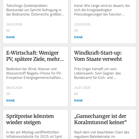
diskutieren“
Totschnigs Quotenproblem 
trend: Wie lange wird es dauern, bis 
Bioskandal vor Gericht Aufregung in 
sich die kriegsbedingten 
der Biobranche: Österreichs größter 
Preissteigerungen bei fossilen 
Biobauernverband Bio Austria, der 
Rohstoffen auch im Strompreis 
über das...
wiederfinden? Wolfgang...
26.03.2026
23.03.2026
60
50
trend.
trend.
E-Wirtschaft: Weniger 
Windkraft-Start-up: 
PV, spätere Ziele, mehr 
Vom Staate verweht
Kosten für Haushalte
Bedenken bei Wind, Wasser und 
Fritz Unger kämpft um sein 
Wasserstoff Negativ-Preise für PV-
Lebenswerk. Sein Gegner: das 
Einspeiser Energiegemeinschaften: 
Bundesamt für Eich- und 
faire Kostenbeteiligung Nur 
Vermessungswesen (BEV). Der 
eineinhalb Jahre nach...
Eigentümer des fünf Jahre alten...
06.03.2026
24.01.2026
50
60
trend.
trend.
Spritpreise könnten 
„Gamechanger ist der 
wieder steigen
Koralmtunnel keiner“
In der am Montag veröffentlichten 
Nach dem viel beachteten Start des 
Inflationsstatistik für 2025 ist Sprit 
regulären Bahnbetriebs im 