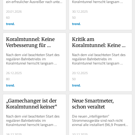
ein erfreulicher Ausreißer nach unten: 
Koralmtunnel herrscht langsam 
um mehr als drei Prozent wurden 
Klarheit über Fahrplan- und 
im...
Anbieterdaten auf der neuen...
20.01.2026
30.12.2025
60
50
trend.
trend.
Koralmtunnel: Keine 
Kritik am 
Verbesserung für 
Koralmtunnel: Keine 
Güterverkehr
Verbesserung für 
Nach dem viel beachteten Start des 
Nach dem viel beachteten Start des 
Güterverkehr
regulären Bahnbetriebs im 
regulären Bahnbetriebs im 
Koralmtunnel herrscht langsam 
Koralmtunnel herrscht langsam 
Klarheit über Fahrplan- und 
Klarheit über Fahrplan- und 
Anbieterdaten auf der neuen...
Anbieterdaten auf der neuen...
26.12.2025
20.12.2025
80
50
trend.
trend.
„Gamechanger ist der 
Neue Smartmeter, 
Koralmtunnel keiner“
schon veraltet
Nach dem viel beachteten Start des 
Die neuen „intelligenten“ 
regulären Bahnbetriebs im 
Strommessgeräte sind noch nicht 
Koralmtunnel herrscht langsam 
einmal alle installiert (96,9 Prozent 
Klarheit über Fahrplan- und 
bei 6,7 Millionen Stromanschlüssen), 
Anbieterdaten auf der neuen...
da sind...
16.12.2025
10.12.2025