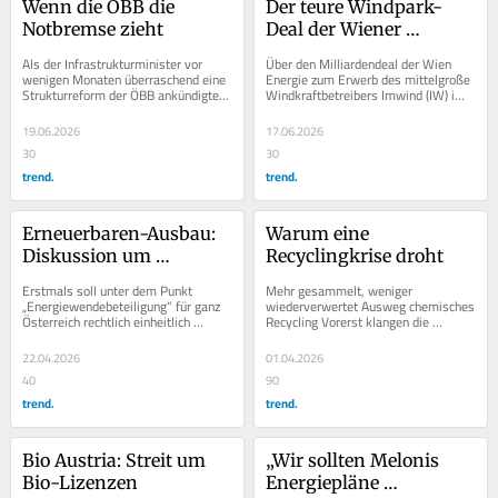
Wenn die ÖBB die 
Der teure Windpark-
Notbremse zieht
Deal der Wiener 
Stadtwerke: Was der 
Als der Infrastrukturminister vor 
Über den Milliardendeal der Wien 
Finanzbericht jetzt 
wenigen Monaten überraschend eine 
Energie zum Erwerb des mittelgroße 
Strukturreform der ÖBB ankündigte, 
Windkraftbetreibers Imwind (IW) im 
enthüllt
klang das zunächst nach beliebiger...
Jahr 2025 gab es schon bisher 
wilde...
19.06.2026
17.06.2026
30
30
trend.
trend.
Erneuerbaren-Ausbau: 
Warum eine 
Diskussion um 
Recyclingkrise droht
Gemeindekorruption
Erstmals soll unter dem Punkt 
Mehr gesammelt, weniger 
„Energiewendebeteiligung“ für ganz 
wiederverwertet Ausweg chemisches 
Österreich rechtlich einheitlich 
Recycling Vorerst klangen die 
festgelegt werden, dass Gemeinden 
ambitionierten Ziele der EU nach 
„Entgelte...
einem industriepolitischen...
22.04.2026
01.04.2026
40
90
trend.
trend.
Bio Austria: Streit um 
„Wir sollten Melonis 
Bio-Lizenzen
Energiepläne 