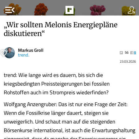
menu_open
„Wir sollten Melonis Energiepläne
diskutieren“
Markus Groll
56
0
trend.
23.03.2026
trend: Wie lange wird es dauern, bis sich die
kriegsbedingten Preissteigerungen bei fossilen
Rohstoffen auch im Strompreis wiederfinden?
Wolfgang Anzengruber: Das ist nur eine Frage der Zeit:
Wenn die Fossilkrise länger dauert, steigen sie
unweigerlich. Und schaut man auf die steigenden
Börsenkurse international, ist auch die Erwartungshaltung
eingepreist, dass da manche der Energieversorger ein