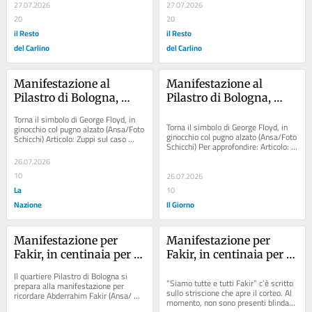
fotogramma:...
27.07.2026
27.07.2026
20
20
il Resto
il Resto
del Carlino
del Carlino
Manifestazione al 
Manifestazione al 
Pilastro di Bologna, 
Pilastro di Bologna, 
circa duemila in corteo: 
circa duemila in corteo: 
Torna il simbolo di George Floyd, in 
“Via Svevo diventi via 
“Via Svevo diventi via 
Torna il simbolo di George Floyd, in 
ginocchio col pugno alzato (Ansa/Foto 
ginocchio col pugno alzato (Ansa/Foto 
Schicchi) Articolo: Zuppi sul caso 
Fakir”. Torna il simbolo 
Fakir”. Torna il simbolo 
Schicchi) Per approfondire: Articolo: 
Fakir: “Verificare eventuali errori è...
di George Floyd
di George Floyd
Zuppi sul caso Fakir:...
26.07.2026
10
26.07.2026
La
10
Nazione
Il Giorno
Manifestazione per 
Manifestazione per 
Fakir, in centinaia per la 
Fakir, in centinaia per la 
‘marcia popolare’ al 
‘marcia popolare’ al 
Il quartiere Pilastro di Bologna si 
Pilastro
Pilastro: la diretta da 
“Siamo tutte e tutti Fakir” c’è scritto 
prepara alla manifestazione per 
sullo striscione che apre il corteo. Al 
ricordare Abderrahim Fakir (Ansa/ 
Bologna /
momento, non sono presenti blindati. 
Domenico Palesse) Articolo: Zuppi sul 