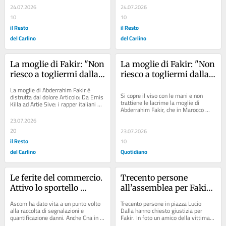
società”
24.07.2026
24.07.2026
10
10
il Resto
il Resto
del Carlino
del Carlino
La moglie di Fakir: "Non 
La moglie di Fakir: "Non 
riesco a togliermi dalla 
riesco a togliermi dalla 
testa le sue urla. Me 
testa le sue urla". E il 
La moglie di Abderrahim Fakir è 
l’hanno portato via". E il 
Marocco chiede verità
Si copre il viso con le mani e non 
distrutta dal dolore Articolo: Da Emis 
trattiene le lacrime la moglie di 
Killa ad Artie 5ive: i rapper italiani 
Marocco chiede verità
Abderrahim Fakir, che in Marocco 
alzano il volume: "Ora giustizia...
attendeva l’arrivo del marito con cui 
23.07.2026
avrebbe...
20
23.07.2026
il Resto
10
del Carlino
Quotidiano
Le ferite del commercio. 
Trecento persone 
Attivo lo sportello 
all’assemblea per Fakir 
d’ascolto per i negozi 
a Bologna: “Al quartiere 
Ascom ha dato vita a un punto volto 
Trecento persone in piazza Lucio 
vandalizzati
Pilastro è stato tolto un 
alla raccolta di segnalazioni e 
Dalla hanno chiesto giustizia per 
quantificazione danni. Anche Cna in 
Fakir. In foto un amico della vittima 
sorriso”
campo per condannare i disagi agli...
Articolo: Il video di Fakir prima...