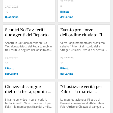
27.07.2026
8
27.07.2026
il Resto
10
Quotidiano
del Carlino
Scontri No Tav, feriti 
Evento pro-forze 
due agenti del Reparto
dell’ordine rinviato. Il 
presidio in piazza si 
Scontri in Val Susa al cantiere No 
Slitta l’appuntamento del prossimo 
farà l’8 agosto
Tav, due poliziotti del Reparto mobile 
sabato: "Priorità al ricordo della 
tra i feriti. A seguito dell’assalto dei... 
Strage" Articolo: Presidio di destra 
Articolo: Due poliziotti...
per la ’Remigrazione’....
27.07.2026
27.07.2026
10
10
il Resto
il Resto
del Carlino
del Carlino
Chiazza di sangue 
“Giustizia e verità per 
dietro la testa, spunta 
Fakir”: la marcia 
un nuovo fotogramma: 
(pacifica) dei 2mila al 
Il frame del video in cui si vede la 
La manifestazione al Pilastro di 
“Fakir si è graffiato 
Pilastro
ferita Articolo: “Giustizia e verità per 
Bologna in memoria di Abderrahim 
Fakir”: la marcia (pacifica) dei 2mila 
Fakir Articolo: Chiazza di sangue 
sull’asfalto”
al Pilastro. Spunta nuovo...
dietro la testa, spunta un nuovo 