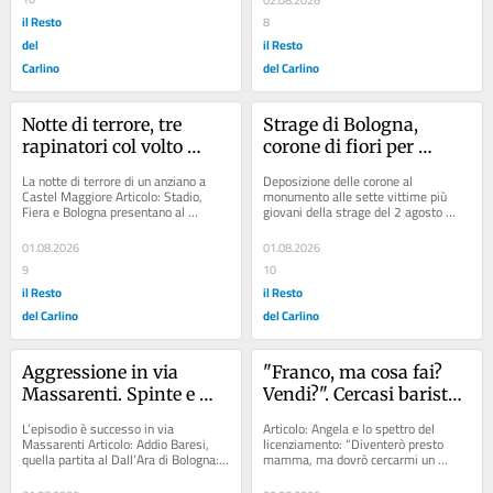
02.08.2026
il Resto
8
del
il Resto
Carlino
del Carlino
Notte di terrore, tre 
Strage di Bologna, 
rapinatori col volto 
corone di fiori per 
travisato legano e 
ricordare i bambini che 
La notte di terrore di un anziano a 
Deposizione delle corone al 
imbavagliano un 
persero la vita in 
Castel Maggiore Articolo: Stadio, 
monumento alle sette vittime più 
Fiera e Bologna presentano al 
giovani della strage del 2 agosto 
72enne per rubargli 
stazione: “Sono sempre 
Comune il progetto per il nuovo 
1980 Articolo: Strage di Bologna, il 2 
3mila euro
nel nostro cuore” /
impianto. Il...
agosto il...
01.08.2026
01.08.2026
9
10
il Resto
il Resto
del Carlino
del Carlino
Aggressione in via 
"Franco, ma cosa fai? 
Massarenti. Spinte e 
Vendi?". Cercasi barista 
insulti a una ragazza: 
col Sorriso. In pensione 
L’episodio è successo in via 
Articolo: Angela e lo spettro del 
"Le hanno sollevato la 
dopo 16 anni: "Vorrei un 
Massarenti Articolo: Addio Baresi, 
licenziamento: “Diventerò presto 
quella partita al Dall’Ara di Bologna: il 
mamma, ma dovrò cercarmi un 
gonna"
erede giovane"
ritorno “romantico” in Nazionale....
lavoro. Qui non c’è speranza” 
Articolo:...