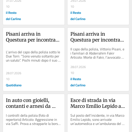
31.07.2026
29.07.2026
10
10
il Resto
il Resto
del Carlino
del Carlino
Pisani arriva in 
Pisani arriva in 
Questura per incontrare 
Questura per incontrare 
funzionari, agenti e 
funzionari, agenti e 
Il capo della polizia, Vittorio Pisani, e 
sindacati. I familiari di 
sindacati. I familiari di 
L’arrivo del capo della polizia sotto le 
i familiari di Abderrahim Fakir 
Due Torri: “Sono venuto soltanto per 
Articolo: Morte di Fakir, l’avvocato 
Fakir: “Vogliamo parlare 
Fakir: “Vogliamo parlare 
un saluto”. Pochi minuti dopo il suo 
Anselmo: “Abbiamo chiesto che non...
con lui”
con lui” /
ingresso sono arrivate anche...
28.07.2026
10
28.07.2026
il Resto
10
Quotidiano
del Carlino
In auto con gioielli, 
Esce di strada in via 
contanti e arnesi da 
Marco Emilio Lepido a 
scasso: 4 giovanissimi 
Bologna: gravissimo 
I controlli della polizia (foto di 
Sul posto dell’incidente, in via Marco 
finiscono nei guai
18enne
repertorio) Articolo: Aggressione in 
Emilio Lepido, sono arrivate 
via Saffi. Prova a strapparle la borsa 
un’automedica e un’ambulanza del 
e la ferisce: 30enne nei guai 
118 (foto d’archivio) Articolo: “Era 
Articolo:...
un...