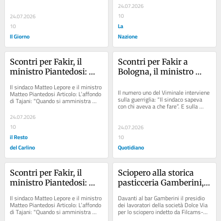
i problemi di ordine 
i problemi di ordine 
si amministra bisogna...
24.07.2026
pubblico”
pubblico”
10
24.07.2026
La
10
Il Giorno
Nazione
Scontri per Fakir, il 
Scontri per Fakir a 
ministro Piantedosi: 
Bologna, il ministro 
“Lepore ha 
Piantedosi: “Lepore ha 
Il sindaco Matteo Lepore e il ministro 
sottovalutato i rischi 
sottovalutato i rischi 
Il numero uno del Viminale interviene 
Matteo Piantedosi Articolo: L’affondo 
sulla guerriglia: “Il sindaco sapeva 
di Tajani: "Quando si amministra 
della piazza”
della piazza”
con chi aveva a che fare”. E sulla 
bisogna avere prudenza"...
morte di Abderrahim precisa:...
24.07.2026
10
24.07.2026
il Resto
10
del Carlino
Quotidiano
Scontri per Fakir, il 
Sciopero alla storica 
ministro Piantedosi: 
pasticceria Gamberini, i 
“Lepore ha 
dipendenti: “Pagamenti 
Il sindaco Matteo Lepore e il ministro 
Davanti al bar Gamberini il presidio 
sottovalutato i rischi 
in ritardo e nessun 
Matteo Piantedosi Articolo: L’affondo 
dei lavoratori della società Dolce Via 
di Tajani: "Quando si amministra 
per lo sciopero indetto da Filcams-
della piazza”
confronto con la 
bisogna avere prudenza"...
Cgil Articolo: Gamberini, scatta lo...