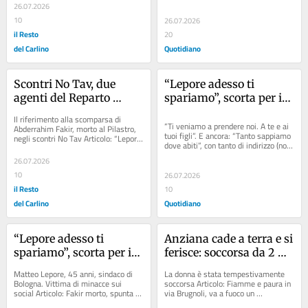
Intanto continua il...
caso...
26.07.2026
10
26.07.2026
il Resto
20
del Carlino
Quotidiano
Scontri No Tav, due 
“Lepore adesso ti 
agenti del Reparto 
spariamo”, scorta per il 
mobile di Bologna tra i 
sindaco. Sarà protetto 
Il riferimento alla scomparsa di 
feriti
da due agenti
“Ti veniamo a prendere noi. A te e ai 
Abderrahim Fakir, morto al Pilastro, 
tuoi figli”. E ancora: “Tanto sappiamo 
negli scontri No Tav Articolo: “Lepore 
dove abiti”, con tanto di indirizzo (non 
adesso ti spariamo”, scorta per il...
più attuale) di casa...
26.07.2026
10
26.07.2026
il Resto
10
del Carlino
Quotidiano
“Lepore adesso ti 
Anziana cade a terra e si 
spariamo”, scorta per il 
ferisce: soccorsa da 2 
sindaco. Sarà protetto 
agenti di polizia. 
Matteo Lepore, 45 anni, sindaco di 
La donna è stata tempestivamente 
da due agenti
“Grande professionalità 
Bologna. Vittima di minacce sui 
soccorsa Articolo: Fiamme e paura in 
social Articolo: Fakir morto, spunta 
via Brugnoli, va a fuoco un 
e umanità”
un nuovo video: chiazza di sangue 
appartamento: salvato un anziano di 