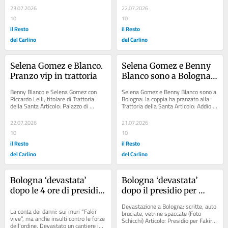
23.07.2026
22.07.2026
10
10
il Resto
il Resto
del Carlino
del Carlino
Selena Gomez e Blanco. 
Selena Gomez e Benny 
Pranzo vip in trattoria
Blanco sono a Bologna: 
il pranzo alla Trattoria 
Benny Blanco e Selena Gomez con 
Selena Gomez e Benny Blanco sono a 
della Santa
Riccardo Lelli, titolare di Trattoria 
Bologna: la coppia ha pranzato alla 
della Santa Articolo: Palazzo di 
Trattoria della Santa Articolo: Addio al 
Varignana. Cena con lo chef dagli Usa 
grande caldo, incognita maltempo. 
Articolo:...
Oggi...
22.07.2026
21.07.2026
10
10
il Resto
il Resto
del Carlino
del Carlino
Bologna ‘devastata’ 
Bologna ‘devastata’ 
dopo le 4 ore di presidio 
dopo il presidio per 
per Fakir: auto a fuoco, 
Fakir: auto a fuoco, 
Devastazione a Bologna: scritte, auto 
vetrine spaccate, scritte 
vetrine spaccate, scritte 
La conta dei danni: sui muri “Fakir 
bruciate, vetrine spaccate (Foto 
vive”, ma anche insulti contro le forze 
Schicchi) Articolo: Presidio per Fakir, 
contro la polizia /
violente contro la 
dell’ordine. Devastato un cantiere in 
Bignami contro il sindaco: “È un...