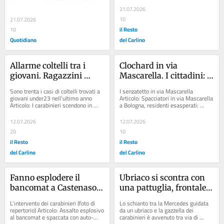
polizia
centro, colpiti pubblici...
21.07.2026
10
21.07.2026
il Resto
10
Quotidiano
del Carlino
Allarme coltelli tra i 
Clochard in via 
giovani. Ragazzini 
Mascarella. I cittadini: 
armati a 13 anni. E lame 
"Siamo ostaggi"
Sono trenta i casi di coltelli trovati a 
I senzatetto in via Mascarella 
nascoste negli zaini
giovani under23 nell’ultimo anno 
Articolo: Spacciatori in via Mascarella 
Articolo: I carabinieri scendono in 
a Bologna, residenti esasperati: 
campo: "Controlli e sinergia con...
“Sono impuniti, abbiamo paura a 
uscire di...
12.07.2026
12.07.2026
20
10
il Resto
il Resto
del Carlino
del Carlino
Fanno esplodere il 
Ubriaco si scontra con 
bancomat a Castenaso, 
una pattuglia, frontale 
poi fuggono con il 
dopo aver tentato la 
L'intervento dei carabinieri (foto di 
Lo schianto tra la Mercedes guidata 
bottino: portati via 
fuga: due carabinieri 
repertorio) Articolo: Assalto esplosivo 
da un ubriaco e la gazzella dei 
al bancomat e spaccata con auto-
carabinieri è avvenuto tra via di 
15mila euro
restano feriti