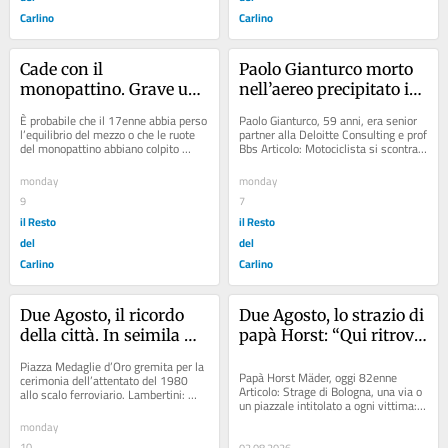
Carlino
Carlino
Cade con il 
Paolo Gianturco morto 
monopattino. Grave un 
nell’aereo precipitato in 
ragazzo di 17 anni
Perù, lutto alla Bbs: 
È probabile che il 17enne abbia perso 
Paolo Gianturco, 59 anni, era senior 
“Prof brillante e 
l’equilibrio del mezzo o che le ruote 
partner alla Deloitte Consulting e prof 
del monopattino abbiano colpito 
Bbs Articolo: Motociclista si scontra 
stimato”
qualcosa presente sull’asfalto...
con un capriolo, finisce contro un...
monday
monday
9
7
il Resto
il Resto
del
del
Carlino
Carlino
Due Agosto, il ricordo 
Due Agosto, lo strazio di 
della città. In seimila 
papà Horst: “Qui ritrovo 
sfilano in corteo: 
i mie due figli morti”
Piazza Medaglie d’Oro gremita per la 
"Abbiamo ottenuto la 
Papà Horst Mäder, oggi 82enne 
cerimonia dell’attentato del 1980 
Articolo: Strage di Bologna, una via o 
allo scalo ferroviario. Lambertini: 
verità"
un piazzale intitolato a ogni vittima: 
"Guardia alta di fronte ai...
si parte a settembre Articolo: Strage 
monday
di...
10