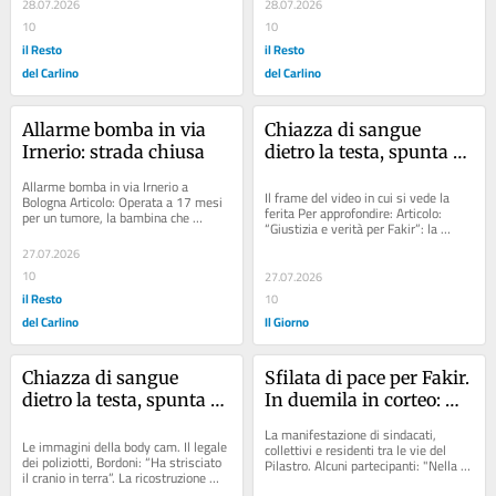
28.07.2026
28.07.2026
10
10
il Resto
il Resto
del Carlino
del Carlino
Allarme bomba in via 
Chiazza di sangue 
Irnerio: strada chiusa
dietro la testa, spunta 
un nuovo fotogramma: 
Allarme bomba in via Irnerio a 
“Fakir si è graffiato 
Il frame del video in cui si vede la 
Bologna Articolo: Operata a 17 mesi 
ferita Per approfondire: Articolo: 
per un tumore, la bambina che 
sull’asfalto”
“Giustizia e verità per Fakir”: la 
imparò a camminare con una protesi 
marcia (pacifica) dei 2mila...
torna al Rizzoli...
27.07.2026
10
27.07.2026
il Resto
10
del Carlino
Il Giorno
Chiazza di sangue 
Sfilata di pace per Fakir. 
dietro la testa, spunta 
In duemila in corteo: 
un nuovo fotogramma: 
"Una via in suo nome"
La manifestazione di sindacati, 
“Fakir si è graffiato 
Le immagini della body cam. Il legale 
collettivi e residenti tra le vie del 
dei poliziotti, Bordoni: “Ha strisciato 
Pilastro. Alcuni partecipanti: "Nella 
sull’asfalto”
il cranio in terra”. La ricostruzione 
strada della tragedia una targa che...
opposta dell’avvocato della...