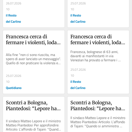
sotto la...
94 anni...
26.07.2026
25.07.2026
10
10
il Resto
il Resto
del Carlino
del Carlino
Francesca cerca di 
Francesca cerca di 
fermare i violenti, lodata 
fermare i violenti, lodata 
anche da Meloni: “L’ho 
anche da Meloni: “L’ho 
Francesca, bolognese di 63 anni, 
fatto per la città”
fatto per Bologna. 
Alla fine “non ci sono riuscita, ma 
davanti ai manifestanti in via 
spero di aver lanciato un messaggio". 
Venezian ha provato a fermare i 
Ragazzi, basta scontri”
Quello di non praticare la violenza e 
violenti (dal video di Local Team). A 
di voler bene alla città. Un...
destra la...
25.07.2026
10
25.07.2026
il Resto
10
Quotidiano
del Carlino
Scontri a Bologna, 
Scontri a Bologna, 
Piantedosi: “Lepore ha 
Piantedosi: “Lepore ha 
sottovalutato i rischi 
sottovalutato i rischi 
Il sindaco Matteo Lepore e il ministro 
della piazza”. La replica: 
della piazza”. La replica: 
Il sindaco Matteo Lepore e il ministro 
Matteo Piantedosi Articolo: L’affondo 
Matteo Piantedosi Per approfondire: 
di Tajani: "Quando si amministra 
“Attaccarmi non risolve 
“Attaccarmi non risolve 
Articolo: L’affondo di Tajani: "Quando 
bisogna avere prudenza"...