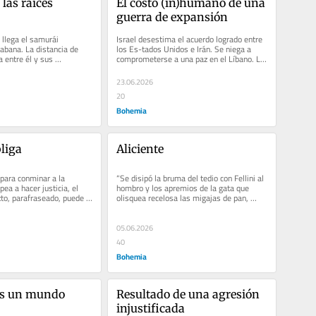
as raíces 
El costo (in)humano de una 
guerra de expansión
llega el samurái 
Israel desestima el acuerdo logrado entre 
bana. La distancia de 
los Es-tados Unidos e Irán. Se niega a 
 entre él y sus 
comprometerse a una paz en el Líbano. La 
elta a esta nación del...
gente sufre
23.06.2026
20
Bohemia
liga
Aliciente
ara conminar a la 
“Se disipó la bruma del tedio con Fellini al 
pea a hacer justicia, el 
hombro y los apremios de la gata que 
xto, parafraseado, puede 
olisquea recelosa las migajas de pan, 
 a las...
sustitutas de una rolliza...
05.06.2026
40
Bohemia
es un mundo 
Resultado de una agresión 
injustificada