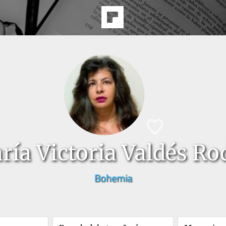
ría Victoria Valdés Ro
Bohemia