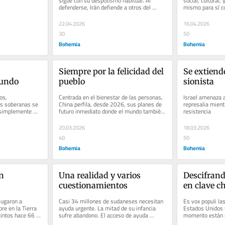
sigue con su despotismo habitual. Al 
social, cultural,
defenderse, Irán defiende a otros del 
mismo para sí co
colonialismo
a quien le pese
22.04.2026
16.04.2026
30
50
Bohemia
Bohemia
Siempre por la felicidad del 
Se extiend
mundo
pueblo
sionista
s, 
Centrada en el bienestar de las personas, 
Israel amenaza a
es soberanas se 
China perfila, desde 2026, sus planes de 
represalia mient
 simplemente 
futuro inmediato donde el mundo también 
resistencia
undo, cómo...
gana. El embajador Hua Xin...
20.03.2026
18.03.2026
40
50
Bohemia
Bohemia
 
Una realidad y varios 
Descifrando
cuestionamientos
en clave c
ugaron a 
Casi 34 millones de sudaneses necesitan 
Es vox populi las
re en la Tierra 
ayuda urgente. La mitad de su infancia 
Estados Unidos y
intos hace 66 
sufre abandono. El acceso de ayuda 
momento están co
humanitaria se reduce y la...
cierto? ¿No hay p