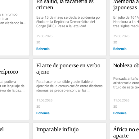
En salud, la tacañería es 
Memoria a l
crimen
japonesas
 sin rumbo 
Este 15 de mayo se declaró epidemia por 
En julio de 1614 
minar 
ébola en la República Democrática del 
Hasekura a La Ha
n vistiendo la 
Congo (RDC). Pese a la letalidad 
tres siglos media
 abandonada. 
demostrada, las ayudas no fluyen....
coterráneos de vu
25.06.2026
25.06.2026
30
30
Bohemia
Bohemia
El arte de ponerse en verbo 
Nobleza ob
ecíproco
ajeno
Pensada antaño p
al pudiera 
Para hacer entendible y asimilable el 
aristocracia euro
 un lenguaje de 
ejercicio de la comunicación entre distintos 
título de este te
vor de la paz, 
idiomas es preciso encontrar las 
servir de llamado
locuciones adecuadas: en Cuba hay...
11.06.2026
11.06.2026
30
30
Bohemia
Bohemia
l 
Imparable influjo
África no 
aparte