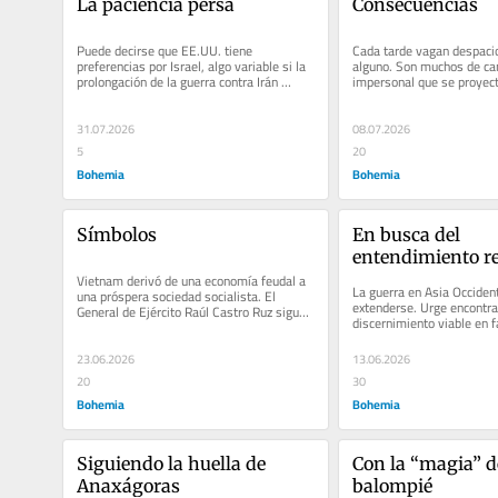
La paciencia persa
Consecuencias
Puede decirse que EE.UU. tiene 
Cada tarde vagan despacio
preferencias por Israel, algo variable si la 
alguno. Son muchos de ca
prolongación de la guerra contra Irán 
impersonal que se proyecta
aumenta la crisis de credibilidad...
indumentaria de una vejez
Se...
31.07.2026
08.07.2026
5
20
Bohemia
Bohemia
Símbolos
En busca del 
entendimiento r
Vietnam derivó de una economía feudal a 
La guerra en Asia Occident
una próspera sociedad socialista. El 
extenderse. Urge encontrar
General de Ejército Raúl Castro Ruz sigue 
discernimiento viable en fa
siendo uno de los buenos...
sin menoscabo de la...
23.06.2026
13.06.2026
20
30
Bohemia
Bohemia
Siguiendo la huella de 
Con la “magia” de
Anaxágoras
balompié