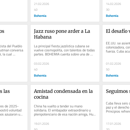
21.02.2026
14.02.2026
40
30
Bohemia
Bohemia
os 
Jazz ruso pone arder a La 
El desafío 
Habana
EE.UU. se asient
ista del Pueblo 
La principal fiesta jazzística cubana se 
colonizadora, con
 Butman conversa 
vuelve cosmopolita, con talentos de todas 
fuerza. Cuba acu
 la cual 
partes. BOHEMIA cuenta sobre una de 
vigente se public
 con...
esas experiencias La entrada...
03.02.2026
01.02.2026
40
50
Bohemia
Bohemia
 las 
Amistad condensada en la 
Seguimos 
cocina
Cuba lleva seis 
ares de 2025-
China ha vuelto a tender su mano 
paz y el derecho 
ostró voluntad 
solidaria. El embajador extraordinario y 
Principios refre
os azuzaron un 
plenipotenciario de esa nación amiga, Hua 
pueblo combatien
Xin, hizo entrega formal de un...
19.01.2026
17.01.2026
50
70