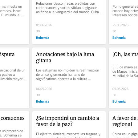
Relaciones desconfiadas o sólidas con 
 manifiesta en 
Por lo general se
contrincantes y socios sitúan al gigante 
radas. Israel 
cuando hay actos 
asiático a la vanguardia del mundo. Cuba 
 El mundo, al 
intereses occiden
reconoce su liderazgo
por hacer
01.06.2026
25.05.2026
30
30
Bohemia
Bohemia
isputa 
Anotaciones bajo la luna 
¡Oh, las m
gitana
El 5 de mayo es 
icacional de un 
Los estigmas no impiden la reafirmación 
de Manos, iniciat
 pasivo a 
de un conglomerado humano de 
Mundial de la Sa
lización mayor, 
significativos aportes a la cultura 
derecho humano,
universal
06.05.2026
05.05.2026
30
30
Bohemia
Bohemia
 corazones
¿Se impondrá un cambio a 
A favor de 
favor de la paz?
regional
 un proceso de 
El ejército sionista irrespeta las treguas y 
China es un giga
a. Bohemia se 