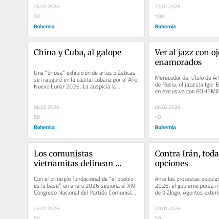
26.02.2026
23.02.2026
50
100
Bohemia
Bohemia
China y Cuba, al galope
Ver al jazz con oj
enamorados
Una “briosa” exhibición de artes plásticas 
Merecedor del título de Art
se inauguró en la capital cubana por el Año 
de Rusia, el jazzista Igor
Nuevo Lunar 2026. La auspicia la 
en exclusiva con BOHEMIA,
embajada de la...
comprueba su compromiso
06.02.2026
06.02.2026
50
40
Bohemia
Bohemia
Los comunistas 
Contra Irán, todas
vietnamitas delinean 
opciones
nuevos éxitos 
Con el principio fundacional de “el pueblo 
Ante las protestas popul
es la base”, en enero 2026 sesiona el XIV 
2026, el gobierno persa m
Congreso Nacional del Partido Comunista 
de diálogo. Agentes extern
de Vietnam (PCV) La...
clima de confrontación y...
22.01.2026
20.01.2026
50
50