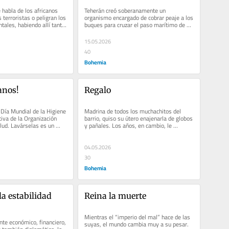
 habla de los africanos 
Teherán creó soberanamente un 
terroristas o peligran los 
organismo encargado de cobrar peaje a los 
tales, habiendo allí tanto 
buques para cruzar el paso marítimo de 
Ormuz. EE. UU lo militariza
15.05.2026
40
Bohemia
anos!
Regalo
Día Mundial de la Higiene 
Madrina de todos los muchachitos del 
iva de la Organización 
barrio, quiso su útero enajenarla de globos 
lud. Lavárselas es un 
y pañales. Los años, en cambio, le 
 esquivo...
prodigaron tareas de...
04.05.2026
30
Bohemia
la estabilidad 
Reina la muerte
Mientras el “imperio del mal” hace de las 
nte económico, financiero, 
suyas, el mundo cambia muy a su pesar. 