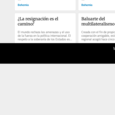
Bohemia
Bohemia
¿La resignación es el 
Baluarte del 
camino?
multilateralismo
El mundo rechaza las amenazas y el uso 
Creada con el fin de propic
de la fuerza en la política internacional. El 
cooperación amigable, esta
respeto a la soberanía de los Estados es 
regional acogió hace cinco
esencial para la paz....
a Cuba La entrada Baluarte
15.01.2026
27.12.2025
60
50
Bohemia
Bohemia