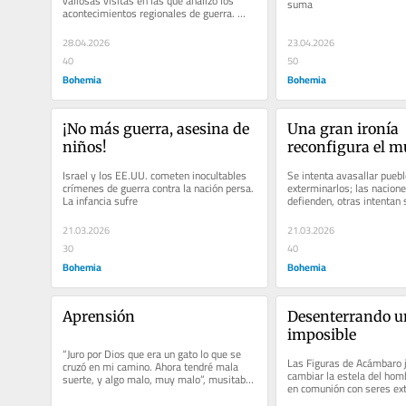
valiosas visitas en las que analizó los 
suma
acontecimientos regionales de guerra. 
Culminaron en Rusia
28.04.2026
23.04.2026
40
50
Bohemia
Bohemia
¡No más guerra, asesina de 
Una gran ironía 
niños!
reconfigura el 
Israel y los EE.UU. cometen inocultables 
Se intenta avasallar pueblo
crímenes de guerra contra la nación persa. 
exterminarlos; las nacion
La infancia sufre
defienden, otras intentan
ser. ¿Hacia dónde va el m
21.03.2026
21.03.2026
30
40
Bohemia
Bohemia
Aprensión
Desenterrando un
imposible
“Juro por Dios que era un gato lo que se 
Las Figuras de Acámbaro j
cruzó en mi camino. Ahora tendré mala 
cambiar la estela del homb
suerte, y algo malo, muy malo”, musitaba 
en comunión con seres ext
mientras se apoyaba en...
millones de años