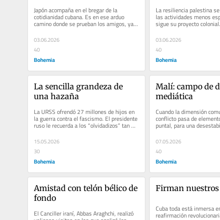
Japón acompaña en el bregar de la 
La resiliencia palestina se
cotidianidad cubana. Es en ese arduo 
las actividades menos espe
camino donde se prueban los amigos, ya 
sigue su proyecto colonial.
sea con libros o energía
ignorarlo, lo aprueba
03.06.2026
03.06.2026
40
40
Bohemia
Bohemia
La sencilla grandeza de 
Malí: campo de d
una hazaña
mediática
La URSS ofrendó 27 millones de hijos en 
Cuando la dimensión comun
la guerra contra el fascismo. El presidente 
conflicto pasa de elemento
ruso le recuerda a los “olvidadizos” tan 
puntal, para una desestabi
soberbia victoria
no es algo casual
15.05.2026
07.05.2026
30
40
Bohemia
Bohemia
Amistad con telón bélico de 
Firman nuestros
fondo
Cuba toda está inmersa en
El Canciller iraní, Abbas Araghchi, realizó 
reafirmación revolucionari