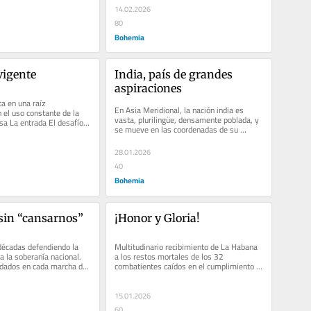
14.02.2026
80
Bohemia
vigente
India, país de grandes 
aspiraciones
a en una raíz 
En Asia Meridional, la nación india es 
 el uso constante de la 
vasta, plurilingüe, densamente poblada, y 
sa La entrada El desafío 
se mueve en las coordenadas de su 
ó primero en...
historia y tradiciones. Ahora,...
28.01.2026
40
Bohemia
sin “cansarnos”
¡Honor y Gloria!
décadas defendiendo la 
Multitudinario recibimiento de La Habana 
a la soberanía nacional. 
a los restos mortales de los 32 
ndados en cada marcha de 
combatientes caídos en el cumplimiento 
te. Este...
del deber en Venezuela, este 15 de...
15.01.2026
60