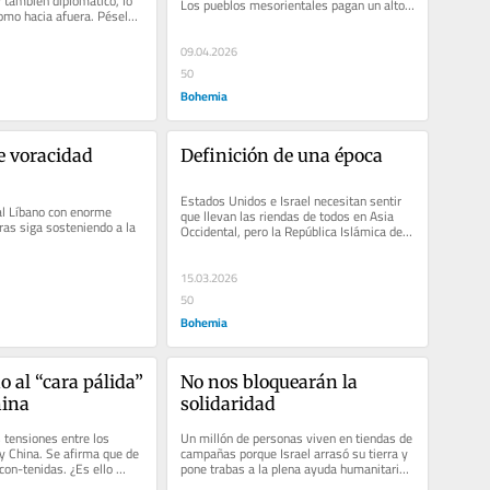
 y también diplomático, lo 
Los pueblos mesorientales pagan un alto 
mo hacia afuera. Pésele 
precio
09.04.2026
50
Bohemia
e voracidad 
Definición de una época
Estados Unidos e Israel necesitan sentir 
l Líbano con enorme 
que llevan las riendas de todos en Asia 
ras siga sosteniendo a la 
Occidental, pero la República Islámica de 
Irán es un digno oponente
15.03.2026
50
Bohemia
 al “cara pálida” 
No nos bloquearán la 
hina
solidaridad
 tensiones entre los 
Un millón de personas viven en tiendas de 
 China. Se afirma que de 
campañas porque Israel arrasó su tierra y 
n-tenidas. ¿Es ello 
pone trabas a la plena ayuda humanitaria. 
eligros...
Los planes de...