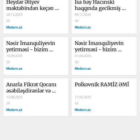
Heydər Əliyev 
İsa bəy Hacınski 
məktəbindən keçən 
haqqında gecikmiş 
JURNALİST
28.12.2025
KİTAB
09.12.2025
50
50
Modern.az
Modern.az
Nəsir İmanquliyevin 
Nəsir İmanquliyevin 
yetirməsi - bizim 
yetirməsi - bizim 
Mülatif müəllim 
10.09.2025
Mülatif müəllim 
01.09.2025
50
50
Modern.az
Modern.az
Anarla Fikrət Qocanı 
Polkovnik RAMİZ ƏMİ
əsəbiləşdirənlər və 
sakitləşdirənlər...
13.08.2025
21.06.2025
30
40
Modern.az
Modern.az