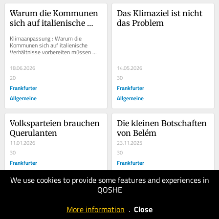
Warum die Kommunen 
Das Klimaziel ist nicht 
sich auf italienische 
das Problem
Verhältnisse vorbereiten 
Klimaanpassung : Warum die 
müssen
Kommunen sich auf italienische 
Verhältnisse vorbereiten müssen 
Deutschland erlebt Hitze, Starkregen 
und teure...
18.06.2026
14.05.2026
20
30
Frankfurter
Frankfurter
Allgemeine
Allgemeine
Volksparteien brauchen 
Die kleinen Botschaften 
Querulanten
von Belém
11.01.2026
23.11.2025
30
30
Frankfurter
Frankfurter
Allgemeine
Allgemeine
We use cookies to provide some features and experiences in
QOSHE
Debatten über 
Wer CO2 speichert, 
More information
.
Close
Jahreszahlen helfen 
schützt das Klima
dem Klima nicht
18.10.2025
22.08.2025