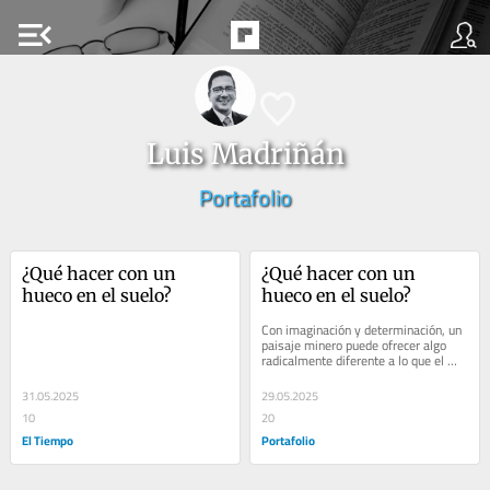
menu_open
Luis Madriñán
Portafolio
¿Qué hacer con un 
¿Qué hacer con un 
hueco en el suelo?
hueco en el suelo?
Con imaginación y determinación, un 
paisaje minero puede ofrecer algo 
radicalmente diferente a lo que el 
discurso catastrófico ha querido 
vender.
31.05.2025
29.05.2025
10
20
El Tiempo
Portafolio