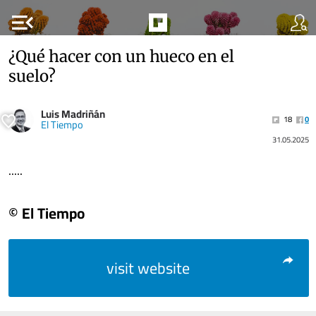
menu_open
¿Qué hacer con un hueco en el
suelo?
Luis Madriñán
18
0
El Tiempo
31.05.2025
.....
© El Tiempo
visit website