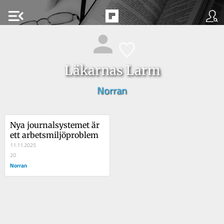
menu_open
Läkarnas Larm
Norran
Nya journalsystemet är 
ett arbetsmiljöproblem
11.11.2025
20
Norran