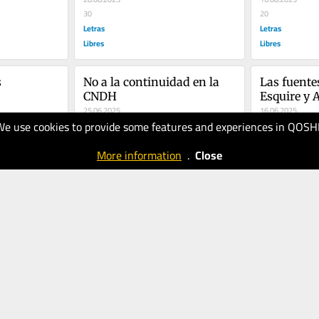
30
20
Letras
Letras
Libres
Libres
s
No a la continuidad en la 
Las fuente
CNDH
Esquire y 
25.06.2025
16.06.2025
We use cookies to provide some features and experiences in QOSH
20
30
Letras
Letras
More information
.
Close
Libres
Libres