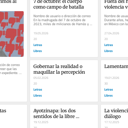
imos al 
7 de octubre: el cuerpo 
Fuera del 
como campo de batalla
violencia v
Nombre de usuario o dirección de correo 
Nombre de usuari
En la madrugada del 7 de octubre de 
Durante años, he 
2023, miles de milicianos de Hamás y 
en México con la 
civiles armados irrumpieron a...
tener un mapa m
19.05.2026
27.04.2026
20
20
Letras
Letras
Libres
Libres
ión de correo 
Gobernar la realidad o 
Lamentamo
eer que las 
maquillar la percepción
 expediente. 
...
05.02.2026
19.01.2026
20
30
Letras
Letras
Libres
Libres
tas
Ayotzinapa: los dos 
La violencia
sentidos de la libre 
diálogo
expresión
19.12.2025
17.12.2025
20
20