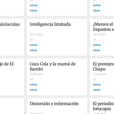
Letras
Letras
Libres
Libres
minúsculas
Inteligencia limitada
¿Merece el
Siqueiros 
25.10.2025
23.10.2025
30
30
Letras
Letras
Libres
Libres
e de El 
Coca Cola y la mamá de 
El prestan
Bambi
Chapo
25.09.2025
22.09.2025
20
20
Letras
Letras
Libres
Libres
Distorsión e información
El periodi
fotocopia
28.08.2025
16.08.2025