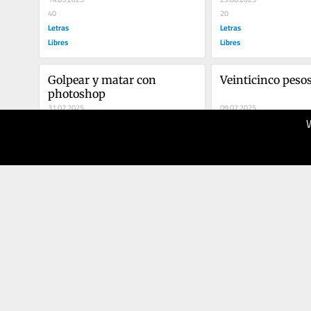
40
20
Letras
Letras
Libres
Libres
Golpear y matar con 
Veinticinco peso
photoshop
31.07.2025
09.07.2025
20
20
Letras
Letras
Libres
Libres