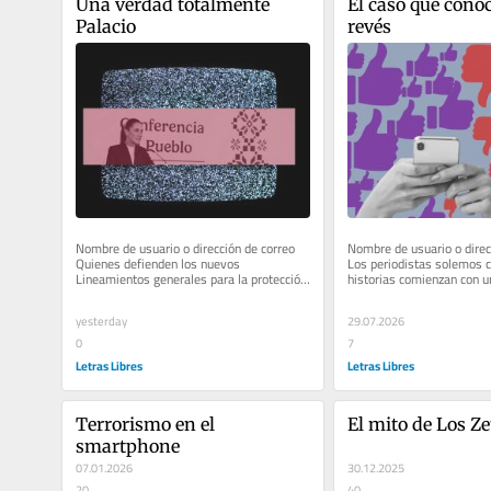
Una verdad totalmente 
El caso que conoc
Palacio
revés
Nombre de usuario o dirección de correo 
Nombre de usuario o direcc
Quienes defienden los nuevos 
Los periodistas solemos cr
Lineamientos generales para la protección 
historias comienzan con un
de los derechos de las audiencias han...
Una denuncia. Un acta. Una
yesterday
29.07.2026
0
7
Letras Libres
Letras Libres
Terrorismo en el 
El mito de Los Ze
smartphone
07.01.2026
30.12.2025
20
40