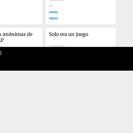
30
Letras
Libres
s anónimas de 
Solo era un juego
AP
25.05.2025
E
20
Letras
Libres