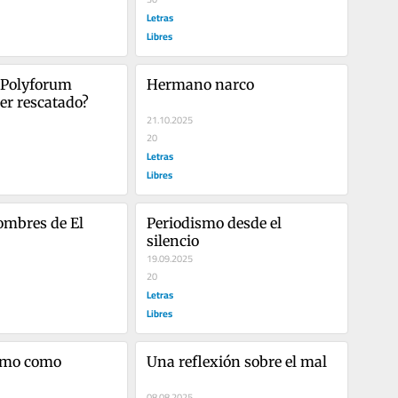
Letras
Libres
 Polyforum 
Hermano narco
ser rescatado?
21.10.2025
20
Letras
Libres
ombres de El 
Periodismo desde el 
silencio
19.09.2025
20
Letras
Libres
smo como 
Una reflexión sobre el mal
08.08.2025