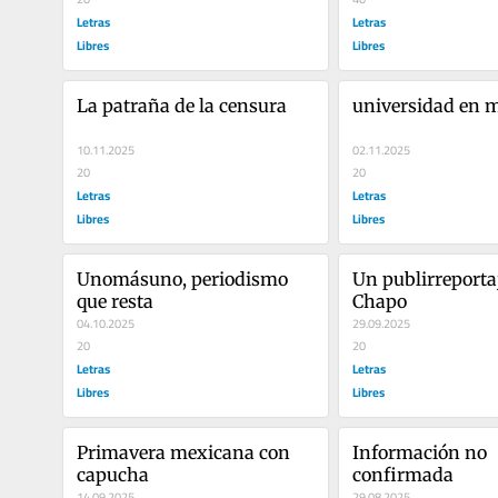
Letras
Letras
Libres
Libres
La patraña de la censura
universidad en 
10.11.2025
02.11.2025
20
20
Letras
Letras
Libres
Libres
Unomásuno, periodismo 
Un publirreportaj
que resta
Chapo
04.10.2025
29.09.2025
20
20
Letras
Letras
Libres
Libres
Primavera mexicana con 
Información no 
capucha
confirmada
14.09.2025
29.08.2025