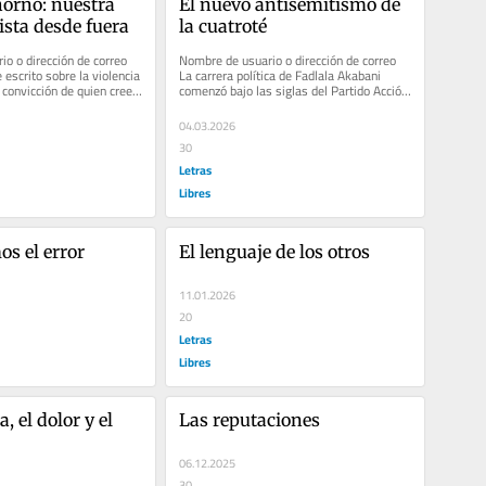
horno: nuestra 
El nuevo antisemitismo de 
ista desde fuera
la cuatroté
o o dirección de correo 
Nombre de usuario o dirección de correo 
escrito sobre la violencia 
La carrera política de Fadlala Akabani 
convicción de quien cree 
comenzó bajo las siglas del Partido Acción 
ás o...
Nacional (PAN), donde...
04.03.2026
30
Letras
Libres
s el error
El lenguaje de los otros
11.01.2026
20
Letras
Libres
, el dolor y el 
Las reputaciones
06.12.2025
30