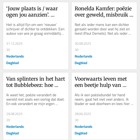
‘Jouw plaats is / waar 
Ronelda Kamfer: poëzie 
ogen jou aanzien’. 
over geweld, misbruik is 
Poëzie van Hilde Domin 
een zoektocht naar taal 
Het is altijd fijn om een ‘nieuwe’ 
Net als ieder mens kan een dichter 
toont hoe we 
die overeind houdt
schrijver of dichter te ontdekken. Een 
geraakt worden door wat hij ziet en 
auteur van wie je graag onmiddellijk 
leest (Paul Demets). Net als ieder 
‘broederhoeders’ 
meer wilt lezen. Vaak is zo’n...
mens kan een dichter woedend 
kunnen zijn
worden als...
31.12.2025
30.08.2025
30
30
Nederlands
Nederlands
Dagblad
Dagblad
Van splinters in het hart 
Voorwaarts leven met 
tot Bubblebeez: hoe 
een beetje hulp van 
dichters woorden 
poëzie: ‘Je wist uit, voegt 
Ik weet het, poëzie verandert de 
Als ik een poëziebundel ter hand 
vinden voor seksueel 
toe. En wint terrein’
wereld niet zoals een oorlog dat doet. 
neem, gaat het niet veel anders. Ik 
En ook verandert ze mijn eigen 
blader er wat doorheen en lees hier 
misbruik en geweld
wereld niet zoals een heftige, 
en daar een regel of een strofe. Zijn 
traumatische...
het...
29.08.2025
28.06.2025
20
30
Nederlands
Nederlands
Dagblad
Dagblad