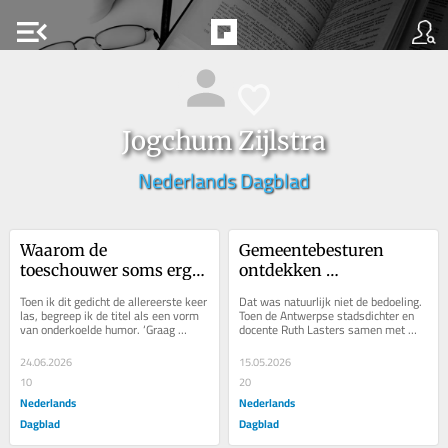
menu_open
Jogchum Zijlstra
Nederlands Dagblad
Waarom de 
Gemeentebesturen 
toeschouwer soms erger 
ontdekken 
is dan de dader. Een 
stadsdichters. Waar 
Toen ik dit gedicht de allereerste keer 
Dat was natuurlijk niet de bedoeling. 
gedicht over wegkijken 
eindigt poëzie en begint 
las, begreep ik de titel als een vorm 
Toen de Antwerpse stadsdichter en 
van onderkoelde humor. ‘Graag 
docente Ruth Lasters samen met 
bij misbruik
de marketing?
verlossing’ klonk aanvankelijk als 
leerlingen het gedicht ‘Losgeld’ 
de...
schreef,...
24.06.2026
15.05.2026
10
20
Nederlands
Nederlands
Dagblad
Dagblad