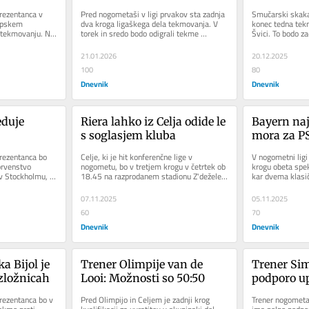
pskem 
navijačev
ezentanca v 
Pred nogometaši v ligi prvakov sta zadnja 
Smučarski skakal
opskem 
dva kroga ligaškega dela tekmovanja. V 
konec tedna tekm
dtekmovanju. Na 
torek in sredo bodo odigrali tekme 
Švici. To bodo z
 Stožicah...
predzadnjega, sedmega kroga in...
novoletno turnej
21.01.2026
20.12.2025
100
80
Dnevnik
Dnevnik
duje 
Riera lahko iz Celja odide le 
Bayern naj
s soglasjem kluba
mora za P
ezentanca bo 
Celje, ki je hit konferenčne lige v 
V nogometni ligi
prvenstvo 
nogometu, bo v tretjem krogu v četrtek ob 
krogu obeta spek
v Stockholmu, 
18.45 na razprodanem stadionu Z'dežele 
kar dvema klasi
sko. To bo...
gostilo Legio iz Varšave, ki...
Bayern in Liverp
07.11.2025
05.11.2025
60
70
Dnevnik
Dnevnik
 Bijol je 
Trener Olimpije van de 
Trener Sim
zložnicah
Looi: Možnosti so 50:50
podporo up
ezentanca bo v 
Pred Olimpijo in Celjem je zadnji krog 
Trener nogometa