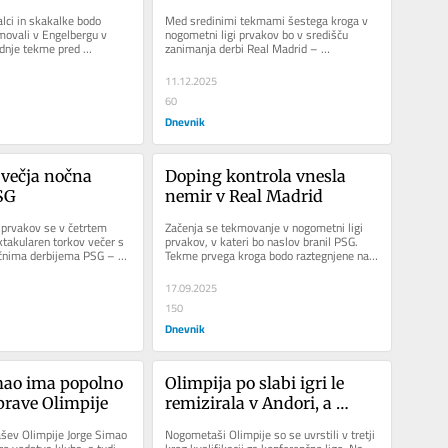
Alonsa
ci in skakalke bodo 
Med sredinimi tekmami šestega kroga v 
ovali v Engelbergu v 
nogometni ligi prvakov bo v središču 
adnje tekme pred 
zanimanja derbi Real Madrid – 
o za moške in turnejo...
Manchester City. Madridski velikan je v...
11.12.2025
60
Dnevnik
večja nočna 
Doping kontrola vnesla 
SG
nemir v Real Madrid
 prvakov se v četrtem 
Začenja se tekmovanje v nogometni ligi 
takularen torkov večer s 
prvakov, v kateri bo naslov branil PSG. 
čnima derbijema PSG – 
Tekme prvega kroga bodo raztegnjene na 
ool – Real Madrid.
tri dni. V torek bo v...
17.09.2025
150
Dnevnik
ao ima popolno 
Olimpija po slabi igri le 
rave Olimpije
remizirala v Andori, a 
napredovala v tretji krog
šev Olimpije Jorge Simao 
Nogometaši Olimpije so se uvrstili v tretji 