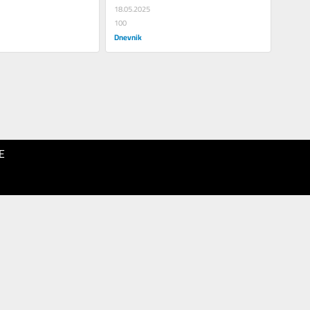
18.05.2025
100
Dnevnik
E