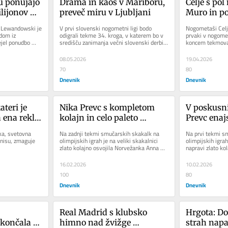
ponujajo 
Drama in kaos v Mariboru, 
Celje s po
lijonov 
preveč miru v Ljubljani
Muro in po
prvak
 Lewandowski je 
V prvi slovenski nogometni ligi bodo 
Nogometaši Celja
om iz 
odigrali tekme 34. kroga, v katerem bo v 
prvaki v nogomet
jel ponudbo 
središču zanimanja večni slovenski derbi 
koncem tekmovanj
med Mariborom in Olimpijo....
so v gosteh s pol
08.05.2026
19.04.2026
70
80
Dnevnik
Dnevnik
teri je 
Nika Prevc s kompletom 
V poskusni
 ena rekla 
kolajn in celo paleto 
Prevc enajs
ilijonarju
izkušenj in novih čustev
ka, svetovna 
Na zadnji tekmi smučarskih skakalk na 
Na prvi tekmi sm
nisu, zmaguje 
olimpijskih igrah je na veliki skakalnici 
olimpijskih igrah
zlato kolajno osvojila Norvežanka Anna 
napravi zlato kol
Odine Stroem, ki je slavila...
Raimund. Slovenc
16.02.2026
10.02.2026
100
80
Dnevnik
Dnevnik
Real Madrid s klubsko 
Hrgota: Do
končala 
himno nad žvižge 
strah nap