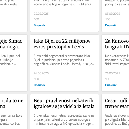
ekmo proti 
kvalifikacij za uvrstitev v skupinski del 
ima polno podpor
icah začela 
konferenčne lige v nogometu. Ljubljančani 
pogoj, da se uvrs
.
bodo ob 20. uri v...
evropske konfere
22.08.2025
05.08.2025
100
100
Dnevnik
Dnevnik
pije Simao 
Jaka Bijol za 22 milijonov 
Za Kanovo 
 na nogah 
evrov prestopil v Leeds 
bi igrali 117
United
enili prvi del 
Slovenski nogometni reprezentant Jaka 
Na svetovnem kl
 kluba je 
Bijol je podpisal petletno pogodbo z 
nogometu v ZDA 
podpisalo 
angleškim klubom Leeds United, ki se je 
štirikratni zapor
m, ki...
letos vrnil v elitno angleško ligo.
Auckland City. N
24.06.2025
24.06.2025
100
100
Dnevnik
Dnevnik
, da to ne 
Nepripravljenost nekaterih 
Cesar tudi 
kma
igralcev se je videla iz letala
trener Mar
ezentanca bo v 
Slovenska nogometna reprezentanca je na 
Vodstvo sloven
grala 
pripravljalni tekmi proti Luksemburgu z 
prvoligaša Maribo
rezentanco Bosne 
minimalno zmago z 1:0 opravičila vlogo 
potrdilo, da Bošt
pila v...
favorita, v torek se bo v...
članske ekipe. V