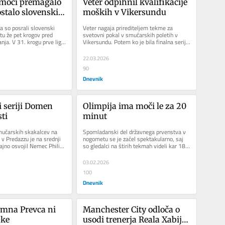
l moči premagalo 
Veter odpihnil kvalifikacije 
stalo slovenski 
moških v Vikersundu
 so posrali slovenski 
Veter nagaja prirediteljem tekme za 
u že pet krogov pred 
svetovni pokal v smučarskih poletih v 
a. V 31. krogu prve lige 
Vikersundu. Potem ko je bila finalna serija 
 moči...
pri ženskah prekinjena in...
22.03.2026
90
Dnevnik
 seriji Domen 
Olimpija ima moči le za 20 
ti
minut
učarskih skakalcev na 
Spomladanski del državnega prvenstva v 
 v Predazzu je na srednji 
nogometu se je začel spektakularno, saj 
ajno osvojil Nemec Philipp 
so gledalci na štirih tekmah videli kar 18 
i so na...
golov. Glavno vprašanje...
03.02.2026
100
Dnevnik
mna Prevca ni 
Manchester City odloča o 
ake
usodi trenerja Reala Xabija 