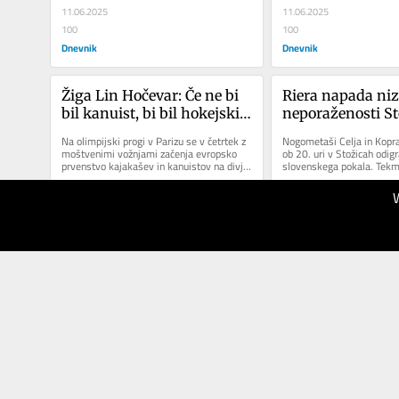
11.06.2025
11.06.2025
100
100
Dnevnik
Dnevnik
Žiga Lin Hočevar: Če ne bi 
Riera napada niz 
bil kanuist, bi bil hokejski 
neporaženosti St
vratar
Na olimpijski progi v Parizu se v četrtek z 
Nogometaši Celja in Kopra
moštvenimi vožnjami začenja evropsko 
ob 20. uri v Stožicah odigra
prvenstvo kajakašev in kanuistov na divjih 
slovenskega pokala. Tekma
vodah v slalomu.
spopad trenerjev Alberta R
16.05.2025
15.05.2025
100
100
Dnevnik
Dnevnik