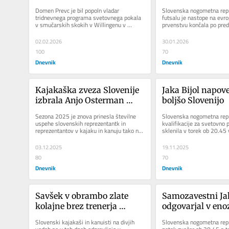
nastope na evro
Domen Prevc je bil popoln vladar 
Slovenska nogometna repr
prvenstvu
tridnevnega programa svetovnega pokala 
futsalu je nastope na evr
v smučarskih skokih v Willingenu v 
prvenstvu končala po pre
Nemčiji. Potem ko je v petek popeljal...
zadnji tekmi skupine C je v
02.02.2026
30.01.2026
100
70
Dnevnik
Dnevnik
Kajakaška zveza Slovenije 
Jaka Bijol napove
izbrala Anjo Osterman 
boljšo Slovenijo
Apollonio in Anžeta 
Sezona 2025 je znova prinesla številne 
Slovenska nogometna repr
Urankarja
uspehe slovenskih reprezentantk in 
kvalifikacije za svetovno 
reprezentantov v kajaku in kanuju tako na 
sklenila v torek ob 20.45 
divjih kot mirnih vodah. V...
kjer se bo pomerila s Šved
03.12.2025
19.11.2025
80
70
Dnevnik
Dnevnik
Savšek v obrambo zlate 
Samozavestni Jaka
kolajne brez trenerja 
odgovarjal v eno
Vidmarja
Slovenski kajakaši in kanuisti na divjih 
Slovenska nogometna repr