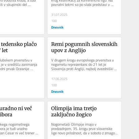
o vodstva kluba, a tudi 
krog kvalifikacij za konferenčno ligo. Na 
ti v skupinski del 
povratni tekmi so po slabi predstavi v 
nčne lige.
Andori remizirali z...
31.07.2025
100
Dnevnik
tedensko plačo 
Remi pogumnih slovenskih 
 let
upov z Anglijo
ubskem prvenstvu v 
V drugem krogu evropskega prvenstva v 
je v središču zanimanja 
nogometu reprezentanc do 21 let je 
edni prvak Oceanije 
Slovenija proti Angliji, najbolj zvezdniški 
ovozelandska ekipa je...
reprezentanci turnirja,...
17.06.2025
100
Dnevnik
uradno ni več 
Olimpija ima tretjo 
ibora
zaključno žogico
skega nogometnega 
Nogometaši Olimpije imajo v 
ra je tudi uradno 
predzadnjem, 35. krogu prve slovenske 
jan Cesar ni več trener 
lige novo priložnost, da v soboto z zmago 
 klubskem sporočilu...
proti Radomljam potrdijo naslov...