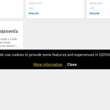
09.06.2025
09.06.2025
100
100
Dnevnik
Dnevnik
ojanovića
 bodo v sredo 
li finale 
 bo taktični 
iere...
We use cookies to provide some features and experiences in QOSH
More information
.
Close