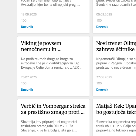
vodah se v teh dneh odpravljajo v 
petek zvečer ob 20.45 s t
Avstralijo, kjer bo na olimpijski progi 
Švedski v razprodanih Stož
Penrith pri Sydneyju od 29....
kvalifikacije za nastop na..
13.09.2025
05.09.2025
100
100
Dnevnik
Dnevnik
Viking je povsem 
Novi trener Olim
nemočnemu in 
zahteva ščitnike
brezvoljnemu Kopru zabil 
že na treningu
Na prvih tekmah drugega kroga za 
Nogometaši Olimpije so skl
sedem golov
evropske lihe je v kvalifikacijah za ligo 
priprav v Radgoni. Vodstvo
Evropa je Celje doma remiziralo z AEK 
predstavilo nove drese in 
Larnaca 1:1. V kvalifikacijah za...
pogodbo z zlatim sponzorje
25.07.2025
27.06.2025
100
100
Dnevnik
Dnevnik
Verbič in Vombergar strelca 
Matjaž Kek: Upam
za prestižno zmago proti 
bo gostujoča te
BiH
Slovenija je v pripravljalni nogometni 
Slovenska nogometna repr
zasluženo premagala BiH z 2:1. Za 
torek ob 18. uri v Celju odi
Slovenijo, ki je bila boljša, sta gola 
pripravljalno tekmo z rep
dosegla iznajdljivi Verbič in...
in Hercegovine, ki bo nasto