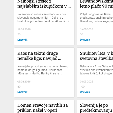
Najboljši strelec z 
Lewandowskemu 
najslabšim izkupičkom v 
letno plačo 90 mi
35-letni zgodovini 
evrov
Potem ko so znane vse odločitve v prvi 
Poljski nogometaš Robert
slovenske lige
slovenski nogometni ligi – Celje je v 
pred senzacionalnim odhod
kvalifikacijah za ligo prvakov, Aluminij za 
Barcelone, potem ko je pre
evropsko ligo, Koper in...
savdske lige.
19.05.2026
14.05.2026
70
70
Dnevnik
Dnevnik
Kaos na tekmi druge 
Snubitev leta, v ka
nemške lige: navijač 
svetovna številka
izključil VAR
da brazilskemu m
Neverjetni prizori so zaznamovali tekmo 
Belorusinja Arina Sabalen
nemške druge lige med Preussnom 
številka ena v ženskem te
Münster in Hertho Berlin, ki se je 
tako na igrišču kot drugje.
sprevrgla v kaos, potem ko je navijač...
09.03.2026
04.03.2026
80
100
Dnevnik
Dnevnik
Domen Prevc je navdih za 
Slovenija je po 
priklon našel v operi
predtekmovanju 