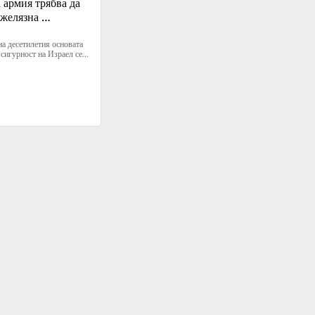
 армия трябва да 
желязна 
ст" от САЩ
а десетилетия основата 
сигурност на Израел се...