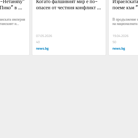
-Нетаняху" 
Когато фалшивият мир е по-
Израелската
Пико" в 
опасен от честния конфликт 
поеме към "
зток?
или защо Израел трябва да 
независимо
анската империя 
В продължение н
унищожи "Хизбула"
танският и...
на националната 
07.05.2026
19.04.2026
40
50
news.bg
news.bg