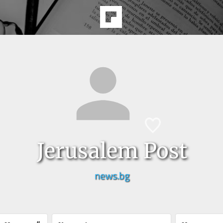
Jerusalem Post
news.bg