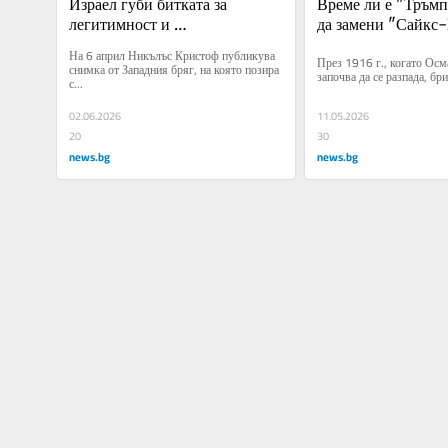
Израел губи битката за 
Време ли е "Тръмп
легитимност и 
да замени "Сайкс-
информационната война
кървящия Близък и
На 6 април Никълъс Кристоф публикува 
През 1916 г., когато Осм
снимка от Западния бряг, на която позира 
започва да се разпада, бри
с...
02.06.2026
11.05.2026
20
30
news.bg
news.bg