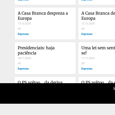
A Casa Branca despreza a 
A Casa Branca de
Europa
Europa
13.12.2025
12.12.2025
40
40
Expresso
Expresso
Presidenciais: haja 
Uma lei sem sent
paciência
se!
18.11.2025
11.11.2025
40
50
Expresso
Expresso
O PS voltou… da deriva
O PS voltou… da 
19.10.2025
17.10.2025
40
40
Expresso
Expresso