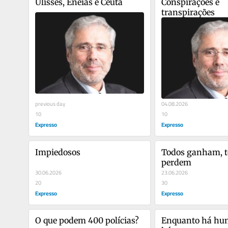
Ulisses, Eneias e Ceuta
Conspirações e 
transpirações
previous day
04.08.2026
10
10
Expresso
Expresso
Impiedosos
Todos ganham, t
perdem
30.06.2026
23.06.2026
20
30
Expresso
Expresso
O que podem 400 polícias?
Enquanto há hu