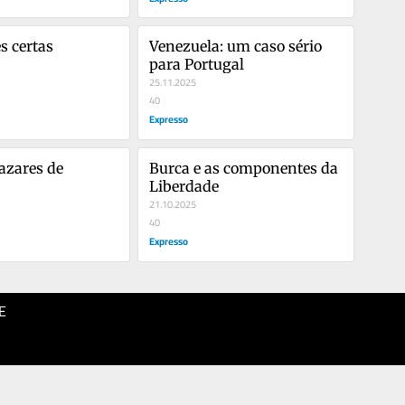
passada
s certas
Venezuela: um caso sério 
para Portugal
25.11.2025
40
Expresso
azares de 
Burca e as componentes da 
Liberdade
21.10.2025
40
Expresso
E