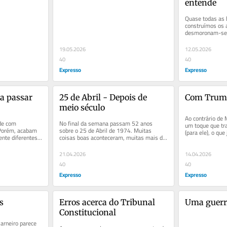
entende
Quase todas as 
construímos os 
desmoronam-se. 
substituída pela 
oca; a...
19.05.2026
12.05.2026
40
40
Expresso
Expresso
a passar 
25 de Abril - Depois de 
Com Trump 
meio século
Ao contrário de 
de com 
No final da semana passam 52 anos 
um toque que tr
Porém, acabam 
sobre o 25 de Abril de 1974. Muitas 
(para ele), o que
nte diferentes. 
coisas boas aconteceram, muitas mais do 
Não deixa de s
memorámos...
que os muitos erros. Na época tinha 17...
21.04.2026
14.04.2026
40
40
Expresso
Expresso
s
Erros acerca do Tribunal 
Uma guerr
Constitucional
arneiro parece 