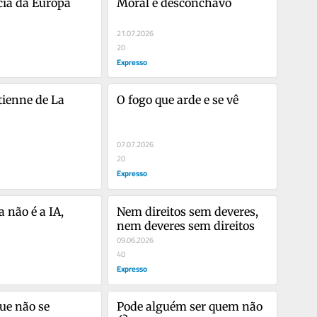
cia da Europa
Moral e desconchavo
21.07.2026
20
Expresso
ienne de La 
O fogo que arde e se vê
07.07.2026
20
Expresso
não é a IA, 
Nem direitos sem deveres, 
nem deveres sem direitos
09.06.2026
40
Expresso
ue não se 
Pode alguém ser quem não 