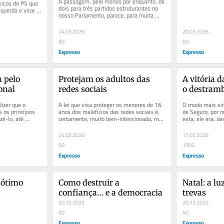
A passagem, pelo menos por enquanto, de 
sicos do PS que 
dois para três partidos estruturantes no 
querda e virar 
nosso Parlamento, parece, para muita 
gente, ter desfeito os...
24.03.2026
20.03.2026
60
50
Expresso
Expresso
pelo 
Protejam os adultos das 
A vitória d
onal
redes sociais
o destram
zer que o 
A lei que visa proteger os menores de 16 
O modo mais simp
 os princípios 
anos dos malefícios das redes sociais é, 
de Seguro, por n
zê-lo, até 
certamente, muito bem-intencionada, mas 
esta: ele era, des
não terá qualquer...
apesar de muitos
24.02.2026
17.02.2026
50
1000
Expresso
Expresso
ótimo 
Como destruir a 
Natal: a lu
confiança… e a democracia
trevas
30.12.2025
26.12.2025
50
40
Expresso
Expresso