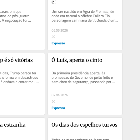
é?
bases em que 
Um ser nascido em Agra de Freimas, de 
anos do pós-guerra 
onde era natural o célebre Calisto Elói, 
A negociação foi 
personagem camiliana de 'A Queda d'um 
fanfarronice ou retórica 
Anjo' que de morgado chega a...
05.05.2026
40
Expresso
é só vitórias
Ó Luís, aperta o cinto
Midas, Trump parece ter 
Da primeira presidência aberta, às 
ansforma em desastroso 
promessas do Governo, de peito feito e 
 já andava a correr mal. 
sem cinto de segurança, passando por 
er um dom…
birras de Ventura, ameaças de...
07.04.2026
50
Expresso
a estranha
Os dias dos espelhos turvos
Todos os protagonistas políticos têm 