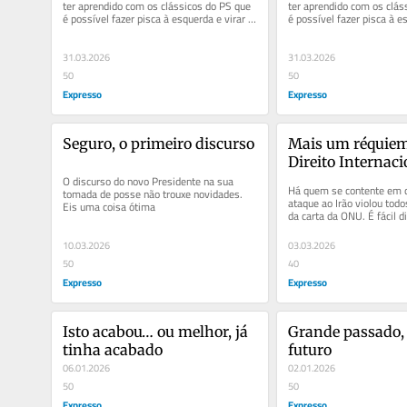
ter aprendido com os clássicos do PS que 
ter aprendido com os clás
é possível fazer pisca à esquerda e virar 
é possível fazer pisca à es
para a direita. Os...
para a direita. Os...
31.03.2026
31.03.2026
50
50
Expresso
Expresso
Seguro, o primeiro discurso
Mais um réquiem 
Direito Internaci
O discurso do novo Presidente na sua 
Há quem se contente em di
tomada de posse não trouxe novidades. 
ataque ao Irão violou todos
Eis uma coisa ótima
da carta da ONU. É fácil di
porque é verdade. Mais...
10.03.2026
03.03.2026
50
40
Expresso
Expresso
Isto acabou… ou melhor, já 
Grande passado, 
tinha acabado
futuro
06.01.2026
02.01.2026
50
50
Expresso
Expresso