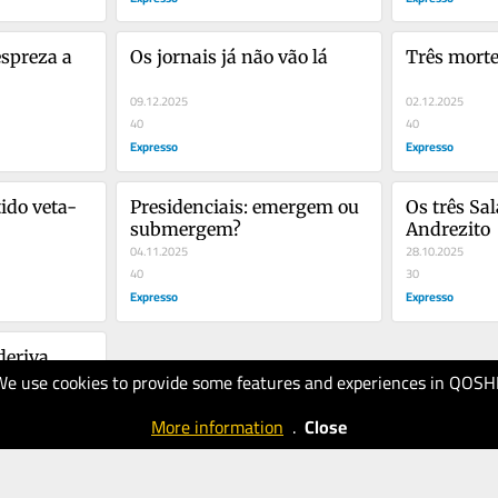
spreza a 
Os jornais já não vão lá
Três morte
09.12.2025
02.12.2025
40
40
Expresso
Expresso
ido veta-
Presidenciais: emergem ou 
Os três Sal
submergem?
Andrezito
04.11.2025
28.10.2025
40
30
Expresso
Expresso
deriva
We use cookies to provide some features and experiences in QOSH
More information
.
Close