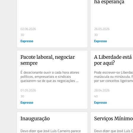
há esperança
02.06.2026
26.05.2026
30
30
Expresso
Expresso
Pacote laboral, negociar 
A Liberdade está 
sempre
por aqui?
É dececionante ouvir a cada hora atores 
Pode escrever-se Liberda
políticos, empresariais e sindicais 
maiúscula ou minúscula. 
queixarem-se de que as negociações 
por ser conceitos ligeirame
sobre o pacote laboral nunca mais...
O 25 de Abril, de que co
01.05.2026
28.04.2026
30
40
Expresso
Expresso
Inauguração
Serviços Mínimo
Devo dizer que José Luís Carneiro parece 
Devo dizer que José Luís C