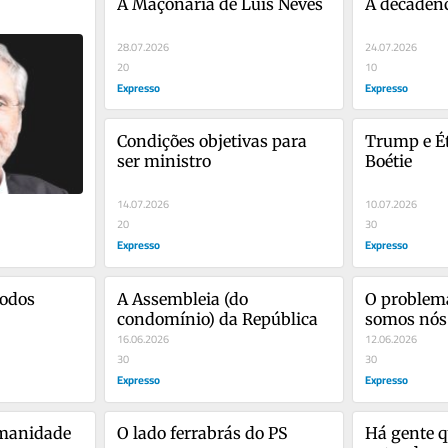
A Maçonaria de Luís Neves
A decadên
28.07.2026
24.07.2026
20
10
Expresso
Expresso
Condições objetivas para 
Trump e Ét
ser ministro
Boétie
14.07.2026
10.07.2026
20
30
Expresso
Expresso
odos 
A Assembleia (do 
O problema 
condomínio) da República
somos nós
16.06.2026
12.06.2026
30
30
Expresso
Expresso
manidade 
O lado ferrabrás do PS
Há gente q