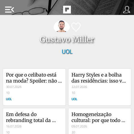
menu_open
Gustavo Miller
UOL
Por que o celibato está 
Harry Styles e a bolha 
na moda? Spoiler: não é 
das residências: isso vai 
religião
30.07.2026
estourar?
22.07.2026
10
10
UOL
UOL
Em defesa do 
Homogeneização 
rebranding total da 
cultural: por que todo 
seleção brasileira
16.07.2026
lugar agora parece 
09.07.2026
10
igual?
20