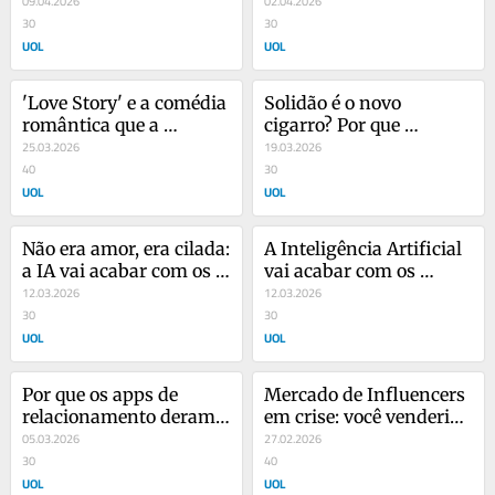
09.04.2026
que São Paulo falhou
02.04.2026
30
30
UOL
UOL
'Love Story' e a comédia 
Solidão é o novo 
romântica que a 
cigarro? Por que 
internet matou
25.03.2026
precisamos falar sobre 
19.03.2026
40
saúde social
30
UOL
UOL
Não era amor, era cilada: 
A Inteligência Artificial 
a IA vai acabar com os 
vai acabar com os 
estágios?
12.03.2026
estágios?
12.03.2026
30
30
UOL
UOL
Por que os apps de 
Mercado de Influencers 
relacionamento deram 
em crise: você venderia 
errado?
05.03.2026
a sua alma virtual?
27.02.2026
30
40
UOL
UOL