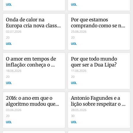
UOL
UOL
Onda de calor na 
Por que estamos 
Europa cria nova classe 
comprando como se não 
de refugiados: os ricos
02.07.2026
houvesse amanhã?
25.06.2026
20
20
UOL
UOL
O amor em tempos de 
Por que todo mundo 
inflação: conheça o 
quer ser a Dua Lipa?
'Dateflation'
18.06.2026
11.06.2026
20
20
UOL
UOL
2016: o ano em que o 
Antonio Fagundes e a 
algoritmo mudou quem 
lição sobre respeitar o 
somos
03.06.2026
tempo alheio
28.05.2026
20
30
UOL
UOL