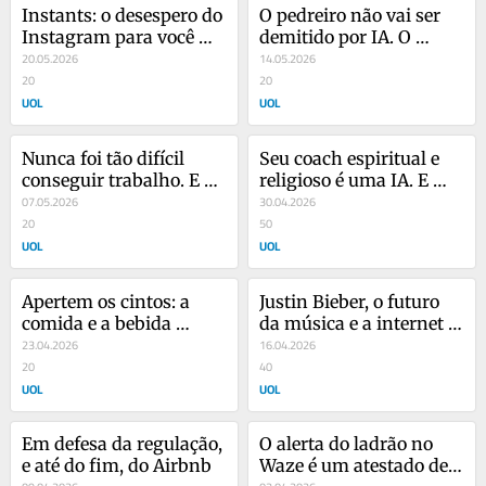
Instants: o desespero do 
O pedreiro não vai ser 
Instagram para você 
demitido por IA. O 
postar mais
20.05.2026
emprego do futuro é 
14.05.2026
20
offline?
20
UOL
UOL
Nunca foi tão difícil 
Seu coach espiritual e 
conseguir trabalho. E é 
religioso é uma IA. E 
de propósito
07.05.2026
você não sabe
30.04.2026
20
50
UOL
UOL
Apertem os cintos: a 
Justin Bieber, o futuro 
comida e a bebida 
da música e a internet 
encolheram
23.04.2026
que não existe mais
16.04.2026
20
40
UOL
UOL
Em defesa da regulação, 
O alerta do ladrão no 
e até do fim, do Airbnb
Waze é um atestado de 