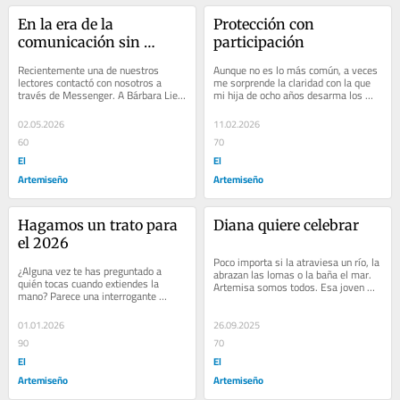
En la era de la 
Protección con 
comunicación sin 
participación
pausas
Recientemente una de nuestros 
Aunque no es lo más común, a veces 
lectores contactó con nosotros a 
me sorprende la claridad con la que 
través de Messenger. A Bárbara Lien 
mi hija de ocho años desarma los 
Iría Galarza le preocupaba seriamente 
argumentos. A su edad, llega a 
la...
conclusiones...
02.05.2026
11.02.2026
60
70
El
El
Artemiseño
Artemiseño
Hagamos un trato para 
Diana quiere celebrar
el 2026
Poco importa si la atraviesa un río, la 
¿Alguna vez te has preguntado a 
abrazan las lomas o la baña el mar. 
quién tocas cuando extiendes la 
Artemisa somos todos. Esa joven 
mano? Parece una interrogante 
mujer divina que une, suma y vive 
sencilla, pero no lo es. No me refiero 
por...
un roce...
01.01.2026
26.09.2025
90
70
El
El
Artemiseño
Artemiseño